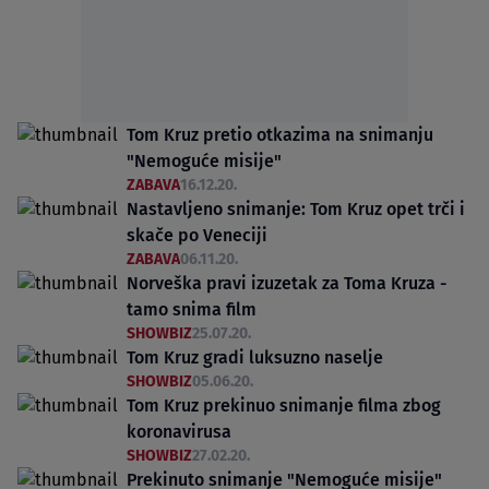
Tom Kruz pretio otkazima na snimanju
"Nemoguće misije"
ZABAVA
16.12.20.
Nastavljeno snimanje: Tom Kruz opet trči i
skače po Veneciji
ZABAVA
06.11.20.
Norveška pravi izuzetak za Toma Kruza -
tamo snima film
SHOWBIZ
25.07.20.
Tom Kruz gradi luksuzno naselje
SHOWBIZ
05.06.20.
Tom Kruz prekinuo snimanje filma zbog
koronavirusa
SHOWBIZ
27.02.20.
Prekinuto snimanje "Nemoguće misije"