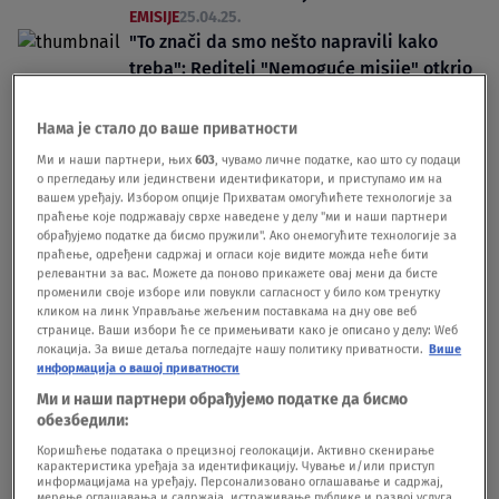
EMISIJE
25.04.25.
"To znači da smo nešto napravili kako
treba": Reditelj "Nemoguće misije" otkrio
da je gledalac umalo doživeo srčani udar
zbog scene iz poslednjeg dela franšize
Нама је стало до ваше приватности
FILM
27.01.25.
Ми и наши партнери, њих
603
, чувамо личне податке, као што су подаци
о прегледању или јединствени идентификатори, и приступамо им на
вашем уређају. Избором опције Прихватам омогућићете технологије за
праћење које подржавају сврхе наведене у делу "ми и наши партнери
обрађујемо податке да бисмо пружили". Ако онемогућите технологије за
праћење, одређени садржај и огласи које видите можда неће бити
релевантни за вас. Можете да поново прикажете овај мени да бисте
променили своје изборе или повукли сагласност у било ком тренутку
Oglas
кликом на линк Управљање жељеним поставкама на дну ове веб
странице. Ваши избори ће се примењивати како је описано у делу: Wеб
локација. За више детаља погледајте нашу политику приватности.
Више
информација о вашој приватности
Ми и наши партнери обрађујемо податке да бисмо
обезбедили:
Objavljen zvanični trejler za osmi deo
Коришћење података о прецизној геолокацији. Активно скенирање
карактеристика уређаја за идентификацију. Чување и/или приступ
"Nemoguće misije": Otkriveno i kada će
информацијама на уређају. Персонализовано оглашавање и садржај,
мерење оглашавања и садржаја, истраживање публике и развој услуга.