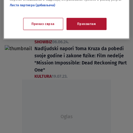
film biti prikazan VIDEO
Листа партнера (добављача)
FILM
13.11.24.
"Ne smete to da uradite, nećete me odvući
tamo i ubiti moj lik": Čuveni glumac otkrio
Приказ сврха
Прихватам
zašto se povukao iz franšize "Nemoguća
misija"
SHOWBIZ
06.06.24.
Nadljudski napori Toma Kruza da pobedi
svoje godine i zakone fizike: Film nedelje
"Mission Impossible: Dead Reckoning Part
One"
KULTURA
19.07.23.
Oglas