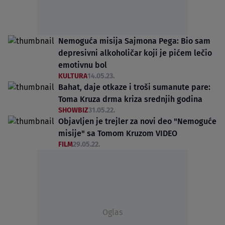
Nemoguća misija Sajmona Pega: Bio sam
depresivni alkoholičar koji je pićem lečio
emotivnu bol
KULTURA
14.05.23.
Bahat, daje otkaze i troši sumanute pare:
Toma Kruza drma kriza srednjih godina
SHOWBIZ
31.05.22.
Objavljen je trejler za novi deo "Nemoguće
misije" sa Tomom Kruzom VIDEO
FILM
29.05.22.
Oglas