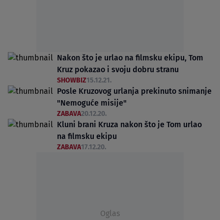
Nakon što je urlao na filmsku ekipu, Tom
Kruz pokazao i svoju dobru stranu
SHOWBIZ
15.12.21.
Posle Kruzovog urlanja prekinuto snimanje
"Nemoguće misije"
ZABAVA
20.12.20.
Kluni brani Kruza nakon što je Tom urlao
na filmsku ekipu
ZABAVA
17.12.20.
Oglas