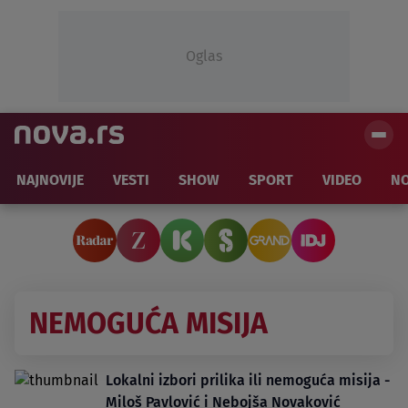
Oglas
NAJNOVIJE
VESTI
SHOW
SPORT
VIDEO
NO
NEMOGUĆA MISIJA
Lokalni izbori prilika ili nemoguća misija -
Miloš Pavlović i Nebojša Novaković