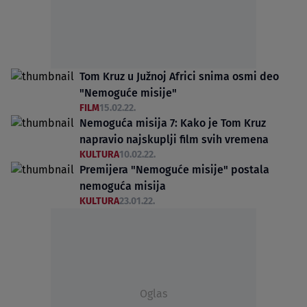
Tom Kruz u Južnoj Africi snima osmi deo
"Nemoguće misije"
FILM
15.02.22.
Nemoguća misija 7: Kako je Tom Kruz
napravio najskuplji film svih vremena
KULTURA
10.02.22.
Premijera "Nemoguće misije" postala
nemoguća misija
KULTURA
23.01.22.
Oglas