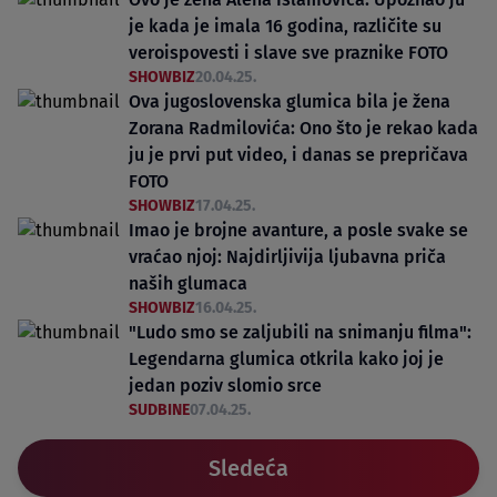
je kada je imala 16 godina, različite su
veroispovesti i slave sve praznike FOTO
SHOWBIZ
20.04.25.
Ova jugoslovenska glumica bila je žena
Zorana Radmilovića: Ono što je rekao kada
ju je prvi put video, i danas se prepričava
FOTO
SHOWBIZ
17.04.25.
Imao je brojne avanture, a posle svake se
vraćao njoj: Najdirljivija ljubavna priča
naših glumaca
SHOWBIZ
16.04.25.
"Ludo smo se zaljubili na snimanju filma":
Legendarna glumica otkrila kako joj je
jedan poziv slomio srce
SUDBINE
07.04.25.
Sledeća