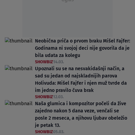
Neobična priča o prvom braku Mišel Fajfer:
Godinama ni svojoj deci nije govorila da je
bila udata za kolegu
SHOWBIZ
14.03.
Upoznali su se na nesvakidašnji način, a
sad su jedan od najskladnijih parova
Holivuda: Mišel Fajfer i njen muž tvrde da
im jedno pravilo čuva brak
SHOWBIZ
12.03.
Naša glumica i kompozitor počeli da žive
zajedno nakon 5 dana veze, venčali se
posle 2 meseca, a njihovu ljubav obeležio
je petak 13.
SHOWBIZ
05.03.