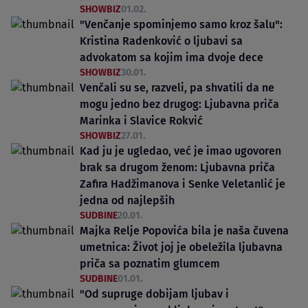
SHOWBIZ
01.02.
"Venčanje spominjemo samo kroz šalu":
Kristina Radenković o ljubavi sa
advokatom sa kojim ima dvoje dece
SHOWBIZ
30.01.
Venčali su se, razveli, pa shvatili da ne
mogu jedno bez drugog: Ljubavna priča
Marinka i Slavice Rokvić
SHOWBIZ
27.01.
Kad ju je ugledao, već je imao ugovoren
brak sa drugom ženom: Ljubavna priča
Zafira Hadžimanova i Senke Veletanlić je
jedna od najlepših
SUDBINE
20.01.
Majka Relje Popovića bila je naša čuvena
umetnica: Život joj je obeležila ljubavna
priča sa poznatim glumcem
SUDBINE
01.01.
"Od supruge dobijam ljubav i