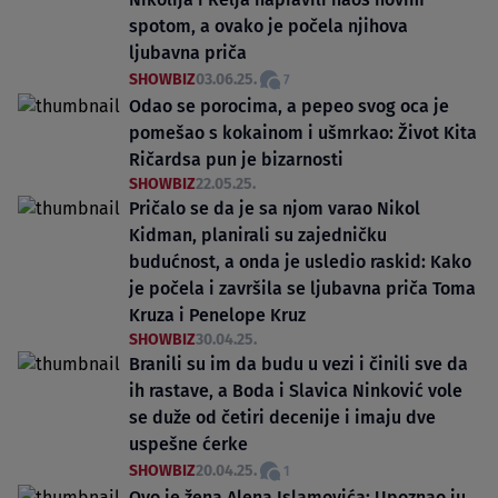
spotom, a ovako je počela njihova
ljubavna priča
SHOWBIZ
03.06.25.
7
Odao se porocima, a pepeo svog oca je
pomešao s kokainom i ušmrkao: Život Kita
Ričardsa pun je bizarnosti
SHOWBIZ
22.05.25.
Pričalo se da je sa njom varao Nikol
Kidman, planirali su zajedničku
budućnost, a onda je usledio raskid: Kako
je počela i završila se ljubavna priča Toma
Kruza i Penelope Kruz
SHOWBIZ
30.04.25.
Branili su im da budu u vezi i činili sve da
ih rastave, a Boda i Slavica Ninković vole
se duže od četiri decenije i imaju dve
uspešne ćerke
SHOWBIZ
20.04.25.
1
Ovo je žena Alena Islamovića: Upoznao ju