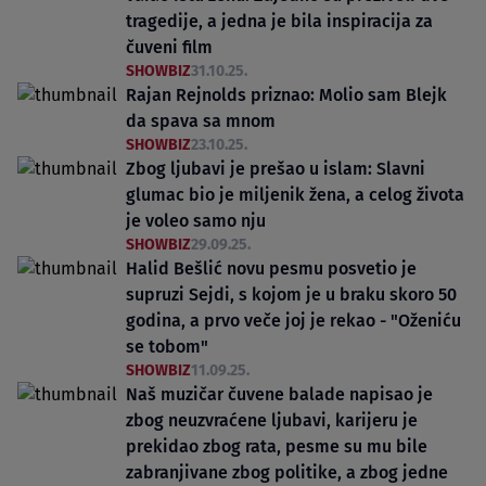
tragedije, a jedna je bila inspiracija za
čuveni film
SHOWBIZ
31.10.25.
Rajan Rejnolds priznao: Molio sam Blejk
da spava sa mnom
SHOWBIZ
23.10.25.
Zbog ljubavi je prešao u islam: Slavni
glumac bio je miljenik žena, a celog života
je voleo samo nju
SHOWBIZ
29.09.25.
Halid Bešlić novu pesmu posvetio je
supruzi Sejdi, s kojom je u braku skoro 50
godina, a prvo veče joj je rekao - "Oženiću
se tobom"
SHOWBIZ
11.09.25.
Naš muzičar čuvene balade napisao je
zbog neuzvraćene ljubavi, karijeru je
prekidao zbog rata, pesme su mu bile
zabranjivane zbog politike, a zbog jedne