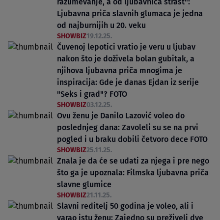
razumevanje, a od ljubavnica strast":
Ljubavna priča slavnih glumaca je jedna
od najburnijih u 20. veku
SHOWBIZ
19.12.25.
Čuvenoj lepotici vratio je veru u ljubav
nakon što je doživela bolan gubitak, a
njihova ljubavna priča mnogima je
inspiracija: Gde je danas Ejdan iz serije
"Seks i grad"? FOTO
SHOWBIZ
03.12.25.
Ovu ženu je Danilo Lazović voleo do
poslednjeg dana: Zavoleli su se na prvi
pogled i u braku dobili četvoro dece FOTO
SHOWBIZ
25.11.25.
Znala je da će se udati za njega i pre nego
što ga je upoznala: Filmska ljubavna priča
slavne glumice
SHOWBIZ
21.11.25.
Slavni reditelj 50 godina je voleo, ali i
varao istu ženu: Zajedno su preživeli dve