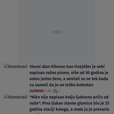
Oglas
Slavni Alan Rikman kao tinejdžer je sebi
napisao važno pismo, više od 50 godina je
voleo jednu ženu, a venčali su se tek kada
su saznali da je on teško bolestan
SUDBINE
21.02.
1
"Niko nije napisao bolju ljubavnu priču od
naše": Prva ljubav slavne glumice bio je 25
godina stariji kolega, a onda ju je prevario