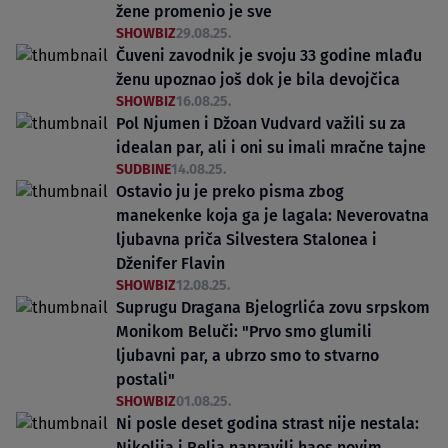
žene promenio je sve
SHOWBIZ
29.08.25.
Čuveni zavodnik je svoju 33 godine mlađu
ženu upoznao još dok je bila devojčica
SHOWBIZ
16.08.25.
Pol Njumen i Džoan Vudvard važili su za
idealan par, ali i oni su imali mračne tajne
SUDBINE
14.08.25.
Ostavio ju je preko pisma zbog
manekenke koja ga je lagala: Neverovatna
ljubavna priča Silvestera Stalonea i
Dženifer Flavin
SHOWBIZ
12.08.25.
Suprugu Dragana Bjelogrlića zovu srpskom
Monikom Beluči: "Prvo smo glumili
ljubavni par, a ubrzo smo to stvarno
postali"
SHOWBIZ
01.08.25.
Ni posle deset godina strast nije nestala:
Nikolija i Relja napravili haos novim