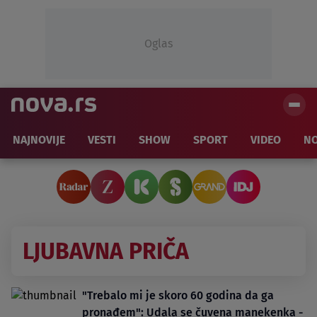
Oglas
NAJNOVIJE
VESTI
SHOW
SPORT
VIDEO
NO
LJUBAVNA PRIČA
"Trebalo mi je skoro 60 godina da ga
pronađem": Udala se čuvena manekenka -