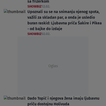
sa frizerkom
SHOWBIZ
12.02.
Upoznali su se na snimanju njenog spota,
važili za skladan par, a onda je usledio
buran raskid: Ljubavna priča Šakire i Pikea
- od bajke do izdaje
SHOWBIZ
02.02.
Oglas
Dado Topić i njegova žena imaju ljubavnu
priču dostojnu Holivuda