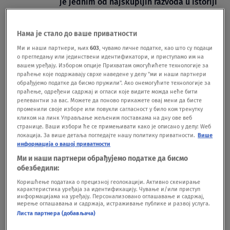
je jednim od najskupljih razvoda u istoriji
SHOWBIZ
17.06.
Izgubio je ženu i rušio mu se čitav svet, a
Нама је стало до ваше приватности
onda je jedan susret doneo novi početak:
Kako su venčanje Emili Blant i film "Đavo
Ми и наши партнери, њих
603
, чувамо личне податке, као што су подаци
о прегледању или јединствени идентификатори, и приступамо им на
nosi Pradu" promenili život Stenlija Tučija
вашем уређају. Избором опције Прихватам омогућићете технологије за
SHOWBIZ
16.05.
праћење које подржавају сврхе наведене у делу "ми и наши партнери
Najlepšu holivudsku ljubavnu priču
обрађујемо податке да бисмо пружили". Ако онемогућите технологије за
праћење, одређени садржај и огласи које видите можда неће бити
prekinula je neverovatna tragedija
релевантни за вас. Можете да поново прикажете овај мени да бисте
SUDBINE
16.05.
променили своје изборе или повукли сагласност у било ком тренутку
кликом на линк Управљање жељеним поставкама на дну ове веб
странице. Ваши избори ће се примењивати како је описано у делу: Wеб
локација. За више детаља погледајте нашу политику приватности.
Више
информација о вашој приватности
Ми и наши партнери обрађујемо податке да бисмо
обезбедили:
Oglas
Коришћење података о прецизној геолокацији. Активно скенирање
карактеристика уређаја за идентификацију. Чување и/или приступ
информацијама на уређају. Персонализовано оглашавање и садржај,
мерење оглашавања и садржаја, истраживање публике и развој услуга.
Листа партнера (добављача)