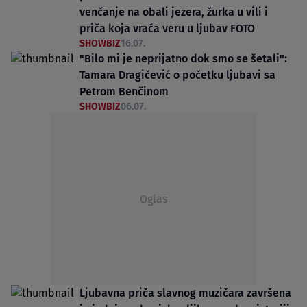
venčanje na obali jezera, žurka u vili i
priča koja vraća veru u ljubav FOTO
SHOWBIZ
16.07.
"Bilo mi je neprijatno dok smo se šetali":
Tamara Dragičević o početku ljubavi sa
Petrom Benčinom
SHOWBIZ
06.07.
Oglas
Ljubavna priča slavnog muzičara završena