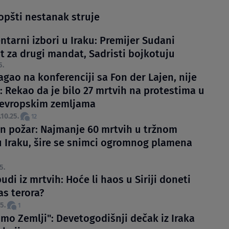
 opšti nestanak struje
tarni izbori u Iraku: Premijer Sudani
t za drugi mandat, Sadristi bojkotuju
5.
agao na konferenciji sa Fon der Lajen, nije
: Rekao da je bilo 27 mrtvih na protestima u
 evropskim zemljama
.10.25.
12
an požar: Najmanje 60 mrtvih u tržnom
u Iraku, šire se snimci ogromnog plamena
5.
budi iz mrtvih: Hoće li haos u Siriji doneti
as terora?
5.
1
mo Zemlji": Devetogodišnji dečak iz Iraka