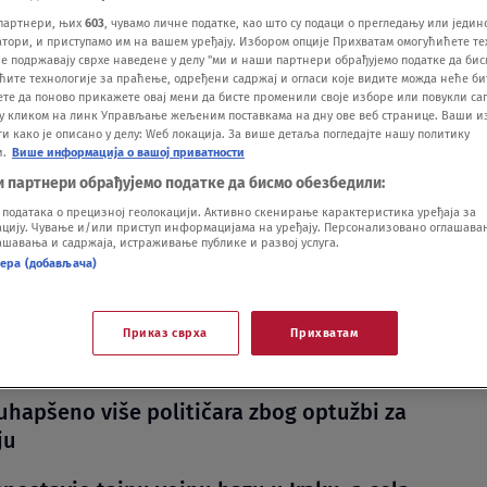
партнери, њих
603
, чувамо личне податке, као што су подаци о прегледању или једин
ори, и приступамо им на вашем уређају. Избором опције Прихватам омогућићете те
е подржавају сврхе наведене у делу "ми и наши партнери обрађујемо податке да бис
ћите технологије за праћење, одређени садржај и огласи које видите можда неће б
ете да поново прикажете овај мени да бисте променили своје изборе или повукли саг
у кликом на линк Управљање жељеним поставкама на дну ове веб странице. Ваши и
 како је описано у делу: Wеб локација. За више детаља погледајте нашу политику
и.
Више информација о вашој приватности
zmatra gradnju novog naftovoda da bi
и партнери обрађујемо податке да бисмо обезбедили:
o Ormuski moreuz
одатака о прецизној геолокацији. Активно скенирање карактеристика уређаја за
ију. Чување и/или приступ информацијама на уређају. Персонализовано оглашавањ
шавања и садржаја, истраживање публике и развој услуга.
redsednik Irana demantuje pisanje "Njujork
нера (добављача)
: Netačno je da me je vrbovao Mosad
očekuje novog iračkog premijera Ali al
Приказ сврха
Прихватам
u Beloj kući
 uhapšeno više političara zbog optužbi za
ju