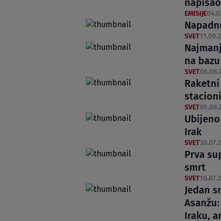
napisao
EMISIJE
04.0
Napadnu
SVET
11.09.2
Najmanj
na bazu 
SVET
06.08.
Raketni
stacioni
SVET
05.08.
Ubijeno
Irak
SVET
30.07.2
Prva su
smrt
SVET
10.07.2
Jedan s
Asanžu:
Iraku, a