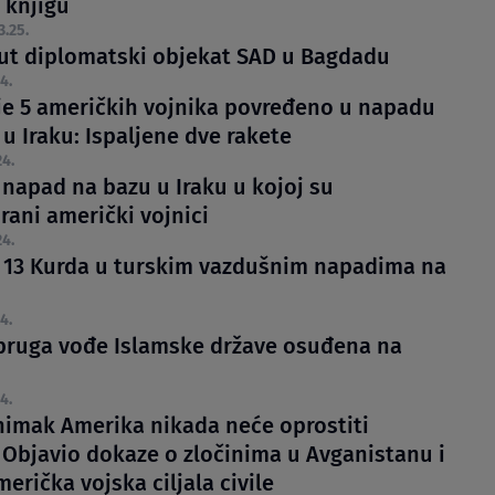
 knjigu
3.25.
t diplomatski objekat SAD u Bagdadu
4.
e 5 američkih vojnika povređeno u napadu
u Iraku: Ispaljene dve rakete
24.
 napad na bazu u Iraku u kojoj su
rani američki vojnici
24.
 13 Kurda u turskim vazdušnim napadima na
4.
pruga vođe Islamske države osuđena na
4.
nimak Amerika nikada neće oprostiti
 Objavio dokaze o zločinima u Avganistanu i
merička vojska ciljala civile