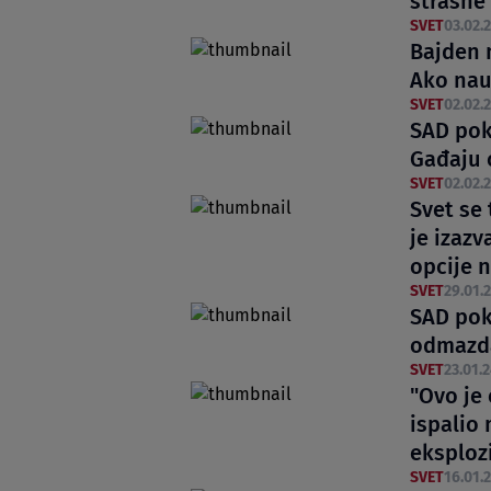
strašne
SVET
03.02.2
Bajden n
Ako nau
SVET
02.02.2
SAD pok
Gađaju c
SVET
02.02.2
Svet se
je izazv
opcije 
SVET
29.01.2
SAD pok
odmazda
SVET
23.01.2
"Ovo je
ispalio 
eksploz
SVET
16.01.2