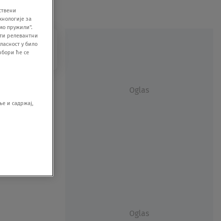
ствени
хнологије за
мо пружили".
ити релевантни
ласност у било
збори ће се
Oglas
е и садржај,
Oglas