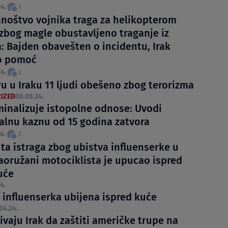
4.
1
noštvo vojnika traga za helikopterom
 zbog magle obustavljeno traganje iz
: Bajden obavešten o incidentu, Irak
o pomoć
4.
2
ru u Iraku 11 ljudi obešeno zbog terorizma
IZED
06.05.24.
iminalizuje istopolne odnose: Uvodi
lnu kaznu od 15 godina zatvora
4.
3
ta istraga zbog ubistva influenserke u
Naoružani motociklista je upucao ispred
će
4.
 influenserka ubijena ispred kuće
04.24.
vaju Irak da zaštiti američke trupe na