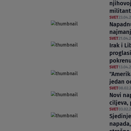
njihovoj
militan
SVET
23.04.2
Napadnu
najmanje
SVET
21.04.2
Irak i L
proglas
pokrenu
SVET
13.04.2
"Amerik
jedan o
SVET
08.02.2
Novi nap
ciljeva,
SVET
03.02.2
Sjedinj
napada,