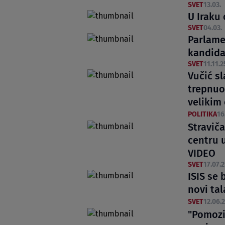
SVET
13.03.
U Iraku
SVET
04.03.
Parlamen
kandida
SVET
11.11.2
Vučić sl
trepnuo
velikim
POLITIKA
16
Stravič
centru 
VIDEO
SVET
17.07.2
ISIS se 
novi tal
SVET
12.06.2
"Pomozi