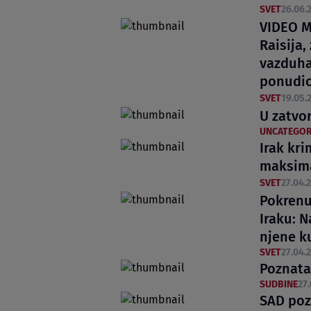
SVET
26.06.2
VIDEO M
Raisija,
vazduha
ponudi
SVET
19.05.2
U zatvo
UNCATEGOR
Irak kr
maksima
SVET
27.04.2
Pokrenu
Iraku: 
njene ku
SVET
27.04.2
Poznata
SUDBINE
27.
SAD pozi