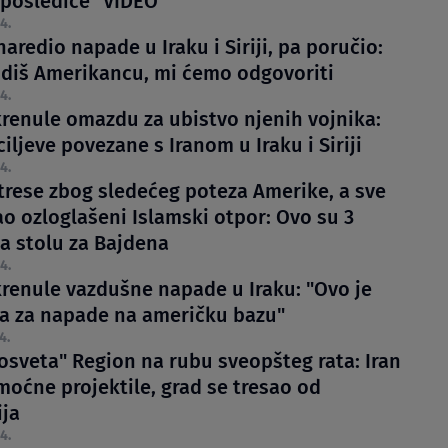
 posledice" VIDEO
4.
aredio napade u Iraku i Siriji, pa poručio:
diš Amerikancu, mi ćemo odgovoriti
4.
renule omazdu za ubistvo njenih vojnika:
iljeve povezane s Iranom u Iraku i Siriji
4.
 trese zbog sledećeg poteza Amerike, a sve
ao ozloglašeni Islamski otpor: Ovo su 3
na stolu za Bajdena
4.
renule vazdušne napade u Iraku: "Ovo je
 za napade na američku bazu"
4.
 osveta" Region na rubu sveopšteg rata: Iran
moćne projektile, grad se tresao od
ija
4.