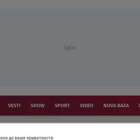
Oglas
VESTI
SHOW
SPORT
VIDEO
NOVA BAZA
тало до ваше приватности