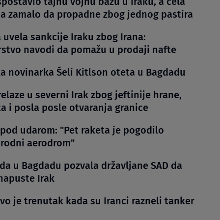
spostavio tajnu vojnu bazu u Iraku, a cela
ja zamalo da propadne zbog jednog pastira
 uvela sankcije Iraku zbog Irana:
rstvo navodi da pomažu u prodaji nafte
a novinarka Šeli Kitlson oteta u Bagdadu
relaze u severni Irak zbog jeftinije hrane,
a i posla posle otvaranja granice
pod udarom: "Pet raketa je pogodilo
rodni aerodrom"
a u Bagdadu pozvala državljane SAD da
apuste Irak
o je trenutak kada su Iranci razneli tanker