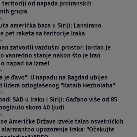
 teritoriji od napada proiranskih
tnih grupa
4.
ta američka baza u Siriji: Lansirano
 pet raketa sa teritorije Iraka
4.
iban zatvorili vazdušni prostor: Jordan je
io vanredno stanje nakon što je Iran
o napad na Izrael
4.
a je đavo": U napadu na Bagdad ubijen
d lidera ozloglašenog "Kataib Hezbolaha"
4.
adi SAD u Iraku i Siriji: Gađano više od 85
 poginulo skoro 40 ljudi
4.
ene Američke Države izvele talas osvetničkih
 alarmantno upozorenje Iraka: "Očekujte