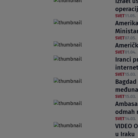
Izrael u
operaci
SVET
11.05.
Amerika
Minista
SVET
07.05.
Američk
SVET
01.04.
Iranci p
internet
SVET
15.03.
Bagdad 
međuna
SVET
15.03.
Ambasad
odmah n
SVET
14.03.
VIDEO Ov
u Iraku