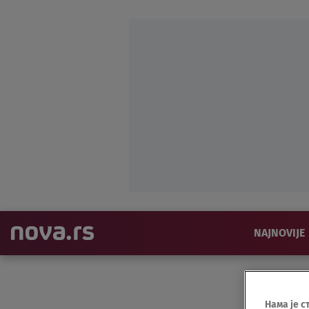
NAJNOVIJE
Нама је с