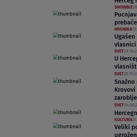
Herceg 
SHOWBIZ
28
Pucnjav
prebače
HRONIKA
12
Ugašen 
vlasnici
SVET
29.10.2
U Herce
vlasništ
SVET
29.10.2
Snažno 
Krovovi
zaroblje
SVET
04.08.
Hercegno
KULTURA
27
Veliki 
ugrožen