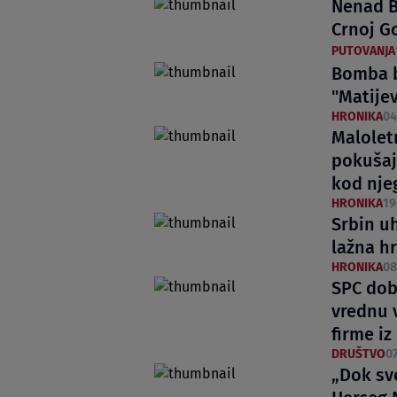
Nenad B
Crnoj Go
PUTOVANJA
Bomba b
"Matije
HRONIKA
04
Malolet
pokušaja
kod nje
HRONIKA
19
Srbin u
lažna h
HRONIKA
08
SPC dob
vrednu 
firme i
DRUŠTVO
07
„Dok sv