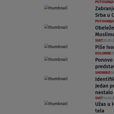
PUTOVANJA
Zabranj
Srba u C
PUTOVANJA
Obeleže
Muslim
SVET
25.05.2
Piše Iv
KOLUMNE
2
Ponovo 
predstav
SHOWBIZ
08
Identif
Jedan pr
nestalo
SVET
14.02.2
Užas u 
tela