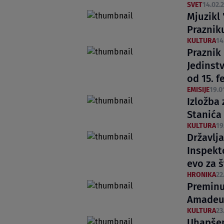
SVET
14.02.2
Mjuzikl
Praznik
KULTURA
14
Praznik
Jedinst
od 15. 
EMISIJE
19.0
Izložba
Stanića
KULTURA
19
Državlj
Inspekto
evo za š
HRONIKA
22
Preminu
Amadeus
KULTURA
23
Uhapšen