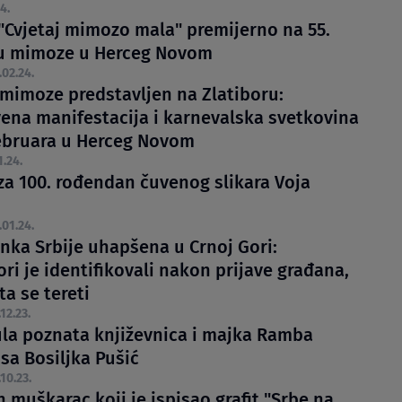
4.
 "Cvjetaj mimozo mala" premijerno na 55.
u mimoze u Herceg Novom
.02.24.
 mimoze predstavljen na Zlatiboru:
vena manifestacija i karnevalska svetkovina
februara u Herceg Novom
1.24.
 za 100. rođendan čuvenog slikara Voja
.01.24.
anka Srbije uhapšena u Crnoj Gori:
ri je identifikovali nakon prijave građana,
ta se tereti
.12.23.
la poznata književnica i majka Ramba
a Bosiljka Pušić
.10.23.
 muškarac koji je ispisao grafit "Srbe na