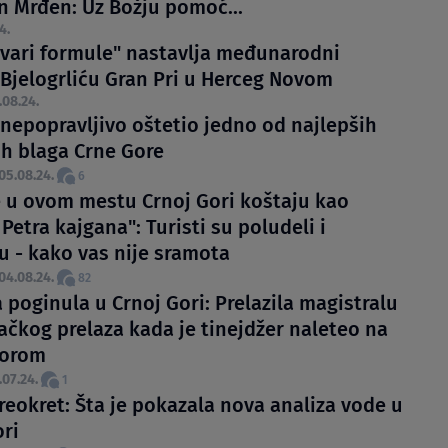
an Mrđen: Uz Božju pomoć...
4.
uvari formule" nastavlja međunarodni
 Bjelogrliću Gran Pri u Herceg Novom
.08.24.
 nepopravljivo oštetio jedno od najlepših
ih blaga Crne Gore
05.08.24.
6
e u ovom mestu Crnoj Gori koštaju kao
Petra kajgana": Turisti su poludeli i
u - kako vas nije sramota
04.08.24.
82
 poginula u Crnoj Gori: Prelazila magistralu
ačkog prelaza kada je tinejdžer naleteo na
torom
.07.24.
1
reokret: Šta je pokazala nova analiza vode u
ori