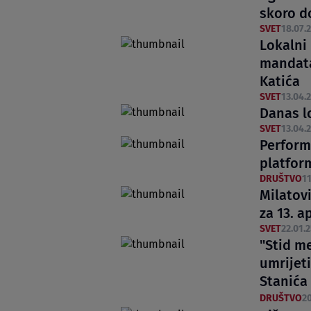
skoro d
SVET
18.07.2
Lokalni 
mandata
Katića
SVET
13.04.2
Danas l
SVET
13.04.2
Perform
platfor
DRUŠTVO
11
Milatov
za 13. ap
SVET
22.01.2
"Stid me
umrijeti
Stanića
DRUŠTVO
20