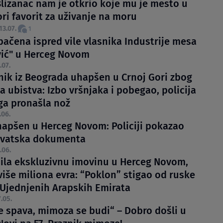
lizanac nam je otkrio koje mu je mesto u
ri favorit za uživanje na moru
13.07.
1
ačena ispred vile vlasnika Industrije mesa
vić" u Herceg Novom
.07.
nik iz Beograda uhapšen u Crnoj Gori zbog
 ubistva: Izbo vršnjaka i pobegao, policija
ga pronašla nož
.06.
hapšen u Herceg Novom: Policiji pokazao
rvatska dokumenta
.06.
ila ekskluzivnu imovinu u Herceg Novom,
više miliona evra: “Poklon” stigao od ruske
z Ujednjenih Arapskih Emirata
.05.
e spava, mimoza se budi“ – Dobro došli u