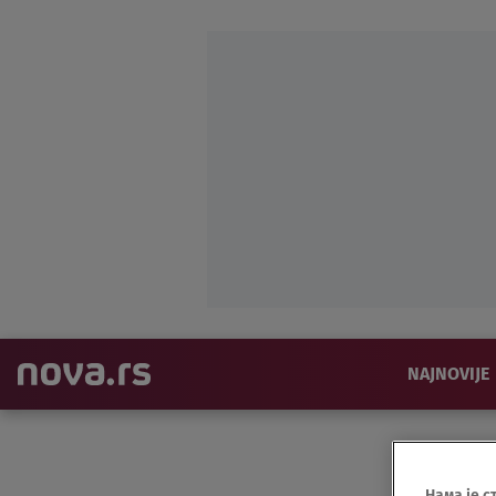
NAJNOVIJE
Нама је с