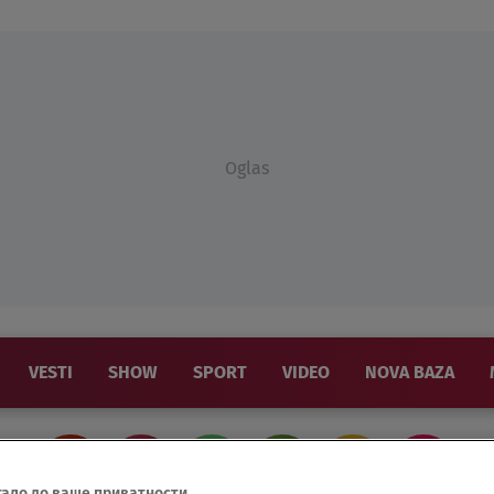
Oglas
VESTI
SHOW
SPORT
VIDEO
NOVA BAZA
тало до ваше приватности