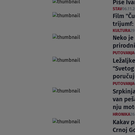
Piše Iv
STAV
06.11.2
Film "Č
trijumf:
KULTURA
29
Neko je
prirodn
PUTOVANJA
Ležaljk
"Svetog 
poručuj
PUTOVANJA
Srpkinja
van peš
nju mo
HRONIKA
26
Kakav p
Crnoj G