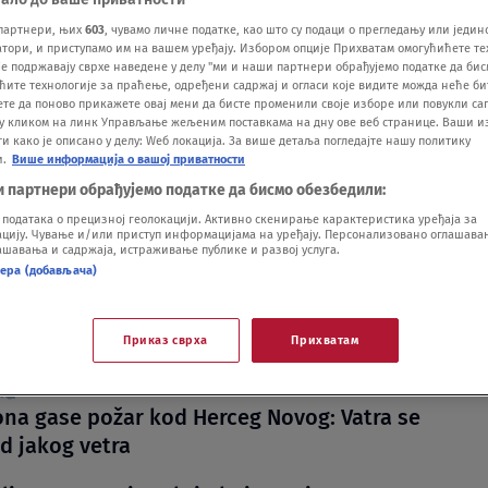
партнери, њих
603
, чувамо личне податке, као што су подаци о прегледању или једин
ори, и приступамо им на вашем уређају. Избором опције Прихватам омогућићете те
е подржавају сврхе наведене у делу "ми и наши партнери обрађујемо податке да бис
ћите технологије за праћење, одређени садржај и огласи које видите можда неће б
ете да поново прикажете овај мени да бисте променили своје изборе или повукли саг
у кликом на линк Управљање жељеним поставкама на дну ове веб странице. Ваши и
 како је описано у делу: Wеб локација. За више детаља погледајте нашу политику
и.
Више информација о вашој приватности
 vozač: Nudio mito saobraćajcu, pa se
и партнери обрађујемо податке да бисмо обезбедили:
o u kola na pet sati
одатака о прецизној геолокацији. Активно скенирање карактеристика уређаја за
.08.
ију. Чување и/или приступ информацијама на уређају. Персонализовано оглашавањ
шавања и садржаја, истраживање публике и развој услуга.
c sa Kosova pokušao da siluje Srpkinju u
нера (добављача)
u u Herceg Novom, policija ga uhapsila
.07.
anin BiH uhapšen zbog sumnje da je
Приказ сврха
Прихватам
no zlostavljao maloletnog sina
1
ona gase požar kod Herceg Novog: Vatra se
ed jakog vetra