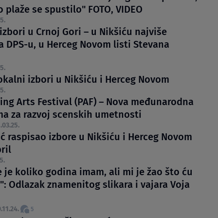
o plaže se spustilo" FOTO, VIDEO
5.
izbori u Crnoj Gori – u Nikšiću najviše
 DPS-u, u Herceg Novom listi Stevana
5.
okalni izbori u Nikšiću i Herceg Novom
5.
ing Arts Festival (PAF) – Nova međunarodna
ma za razvoj scenskih umetnosti
.03.25.
ić raspisao izbore u Nikšiću i Herceg Novom
ril
5.
 je koliko godina imam, ali mi je žao što ću
": Odlazak znamenitog slikara i vajara Voja
.11.24.
5