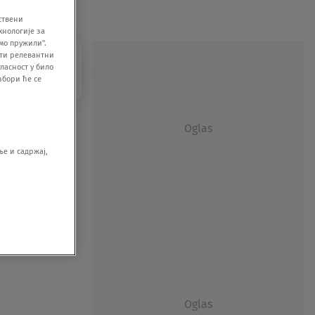
ствени
хнологије за
мо пружили".
ити релевантни
ласност у било
збори ће се
Oglas
е и садржај,
Oglas