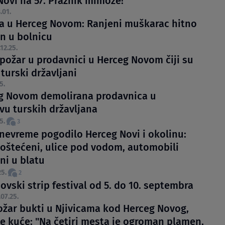
Novi na 57. Praznik mimoze!
.01.
a u Herceg Novom: Ranjeni muškarac hitno
n u bolnicu
.12.25.
požar u prodavnici u Herceg Novom čiji su
 turski državljani
5.
g Novom demolirana prodavnica u
vu turskih državljana
5.
3
nevreme pogodilo Herceg Novi i okolinu:
 oštećeni, ulice pod vodom, automobili
ni u blatu
25.
2
vski strip festival od 5. do 10. septembra
.07.25.
požar bukti u Njivicama kod Herceg Novog,
e kuće: "Na četiri mesta je ogroman plamen,