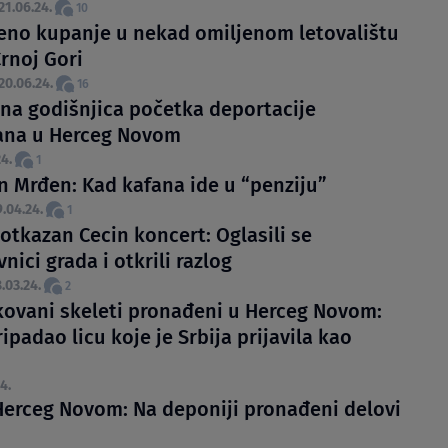
21.06.24.
10
eno kupanje u nekad omiljenom letovalištu
rnoj Gori
20.06.24.
16
na godišnjica početka deportacije
ana u Herceg Novom
4.
1
an Mrđen: Kad kafana ide u “penziju”
9.04.24.
1
otkazan Cecin koncert: Oglasili se
nici grada i otkrili razlog
.03.24.
2
ikovani skeleti pronađeni u Herceg Novom:
ipadao licu koje je Srbija prijavila kao
4.
Herceg Novom: Na deponiji pronađeni delovi