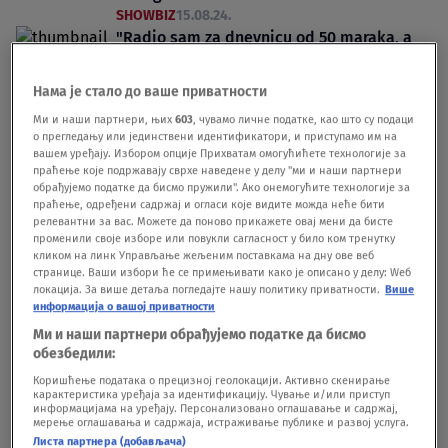
SHOWBIZ
15.08.24.
"Radio sam za dnevnicu od 50 maraka, a
inflacija pojede sve - ne zameniš odmah i
to propadne"
Нама је стало до ваше приватности
SHOWBIZ
12.08.24.
2
Ми и наши партнери, њих
603
, чувамо личне податке, као што су подаци
о прегледању или јединствени идентификатори, и приступамо им на
вашем уређају. Избором опције Прихватам омогућићете технологије за
праћење које подржавају сврхе наведене у делу "ми и наши партнери
обрађујемо податке да бисмо пружили". Ако онемогућите технологије за
праћење, одређени садржај и огласи које видите можда неће бити
релевантни за вас. Можете да поново прикажете овај мени да бисте
променили своје изборе или повукли сагласност у било ком тренутку
Oglas
кликом на линк Управљање жељеним поставкама на дну ове веб
странице. Ваши избори ће се примењивати како је описано у делу: Wеб
локација. За више детаља погледајте нашу политику приватности.
Више
информација о вашој приватности
Ми и наши партнери обрађујемо податке да бисмо
обезбедили:
Коришћење података о прецизној геолокацији. Активно скенирање
"Tu noć sam bio u kafani gde je Halid
карактеристика уређаја за идентификацију. Чување и/или приступ
Bešlić pevao 'Živela Jugoslavija' i plakao -
информацијама на уређају. Персонализовано оглашавање и садржај,
мерење оглашавања и садржаја, истраживање публике и развој услуга.
tada se već nešto naziralo": Naš muzičar o
Листа партнера (добављача)