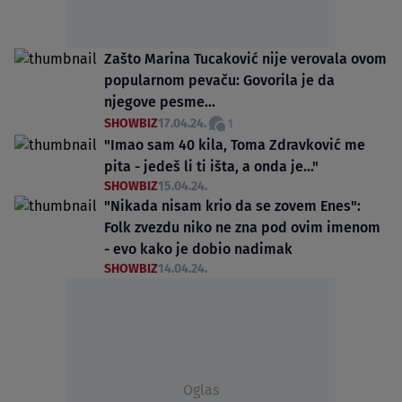
Zašto Marina Tucaković nije verovala ovom
popularnom pevaču: Govorila je da
njegove pesme...
SHOWBIZ
17.04.24.
1
"Imao sam 40 kila, Toma Zdravković me
pita - jedeš li ti išta, a onda je..."
SHOWBIZ
15.04.24.
"Nikada nisam krio da se zovem Enes":
Folk zvezdu niko ne zna pod ovim imenom
- evo kako je dobio nadimak
SHOWBIZ
14.04.24.
Oglas