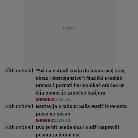
Oglas
"Svi na estradi znaju da imam svoj stav,
obraz i dostojanstvo": Muzički urednik
Granda i poznati harmonikaš otkriva uz
čiju pomoć je započeo karijeru
SHOWBIZ
07.04.24.
Nastavlja s radom: Saša Matić iz Perasta
pravo na posao
SHOWBIZ
30.09.20.
Ovo je hit: Medenica i Endži napravili
pesmu za jednu noć