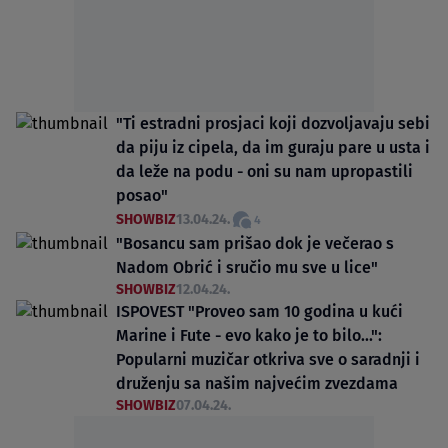
"Ti estradni prosjaci koji dozvoljavaju sebi
da piju iz cipela, da im guraju pare u usta i
da leže na podu - oni su nam upropastili
posao"
SHOWBIZ
13.04.24.
4
"Bosancu sam prišao dok je večerao s
Nadom Obrić i sručio mu sve u lice"
SHOWBIZ
12.04.24.
ISPOVEST "Proveo sam 10 godina u kući
Marine i Fute - evo kako je to bilo...":
Popularni muzičar otkriva sve o saradnji i
druženju sa našim najvećim zvezdama
SHOWBIZ
07.04.24.