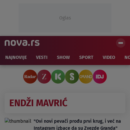
Oglas
NAJNOVIJE
VESTI
SHOW
SPORT
VIDEO
NO
ENDŽI MAVRIĆ
"Ovi novi pevači prođu prvi krug, i već na
Instagram izbace da su Zvezde Granda"