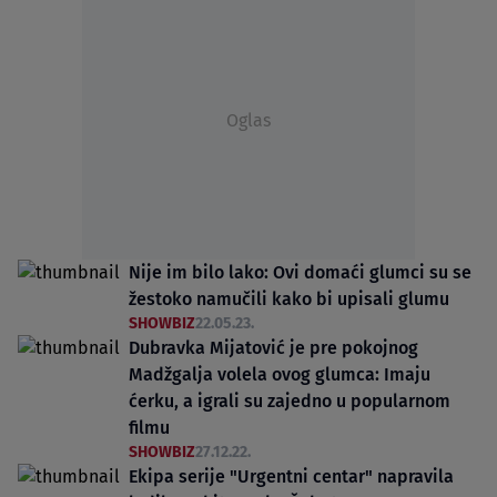
Oglas
Nije im bilo lako: Ovi domaći glumci su se
žestoko namučili kako bi upisali glumu
SHOWBIZ
22.05.23.
Dubravka Mijatović je pre pokojnog
Madžgalja volela ovog glumca: Imaju
ćerku, a igrali su zajedno u popularnom
filmu
SHOWBIZ
27.12.22.
Ekipa serije "Urgentni centar" napravila