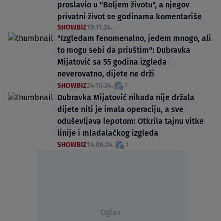
proslavio u "Boljem životu", a njegov
privatni život se godinama komentariše
SHOWBIZ
19.11.24.
"Izgledam fenomenalno, jedem mnogo, ali
to mogu sebi da priuštim": Dubravka
Mijatović sa 55 godina izgleda
neverovatno, dijete ne drži
SHOWBIZ
24.10.24.
7
Dubravka Mijatović nikada nije držala
dijete niti je imala operaciju, a sve
oduševljava lepotom: Otkrila tajnu vitke
linije i mladalačkog izgleda
SHOWBIZ
14.06.24.
1
Oglas