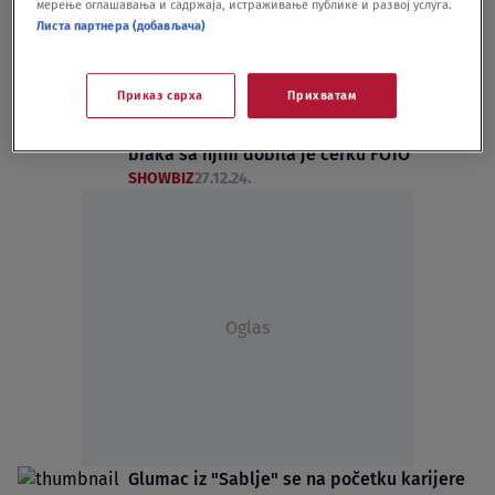
SHOWBIZ
09.04.25.
мерење оглашавања и садржаја, истраживање публике и развој услуга.
U ovoj raskošnoj vili na Senjaku živi
Листа партнера (добављача)
Dubravka Mijatović: Evo šta komšije kažu o
njoj VIDEO
Приказ сврха
Прихватам
SHOWBIZ
11.02.25.
On je prvi muž Dubravke Mijatović: Tokom
braka sa njim dobila je ćerku FOTO
SHOWBIZ
27.12.24.
Oglas
Glumac iz "Sablje" se na početku karijere