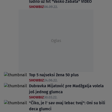
ludilo uz hit "Vasko Žabata" VIDEO
SHOWBIZ
06.09.22.
Oglas
Top 5 najseksi žena 50 plus
SHOWBIZ
24.06.22.
Dubravka Mijatović pre Madžgalja volela
još jednog glumca
SHOWBIZ
30.03.22.
"Čiko, je l' sav ovaj lebac tvoj": Oni su bili
deca glumci