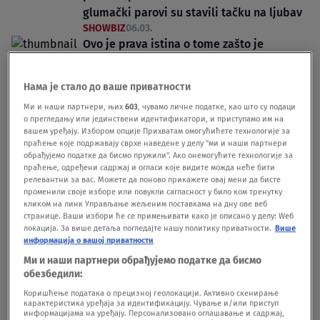
glumački parovi su stavili tačku na ljubav
SHOWBIZ
06.03.
Ovo je prava istina o tome zašto je
Dubravka Mijatović napustila "Srećne
ljude": "To je počelo da mi uništava život"
Нама је стало до ваше приватности
SHOWBIZ
23.05.25.
Ми и наши партнери, њих
603
, чувамо личне податке, као што су подаци
о прегледању или јединствени идентификатори, и приступамо им на
вашем уређају. Избором опције Прихватам омогућићете технологије за
праћење које подржавају сврхе наведене у делу "ми и наши партнери
обрађујемо податке да бисмо пружили". Ако онемогућите технологије за
праћење, одређени садржај и огласи које видите можда неће бити
релевантни за вас. Можете да поново прикажете овај мени да бисте
Oglas
променили своје изборе или повукли сагласност у било ком тренутку
кликом на линк Управљање жељеним поставкама на дну ове веб
странице. Ваши избори ће се примењивати како је описано у делу: Wеб
локација. За више детаља погледајте нашу политику приватности.
Више
информација о вашој приватности
Ми и наши партнери обрађујемо податке да бисмо
обезбедили:
"To je bio težak udarac": Zašto su glavni
Коришћење података о прецизној геолокацији. Активно скенирање
карактеристика уређаја за идентификацију. Чување и/или приступ
glumci napuštali seriju "Srećni ljudi"?
информацијама на уређају. Персонализовано оглашавање и садржај,