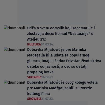
Priča o svetu odraslih koji zanemaruje i
zlostavlja decu: Komad "Nestajanje" u
Ateljeu 212
KULTURA
04.03.24.
Dubravka Mijatović je pre Marinka
Madžgalja bila udata za popularnog
glumca, imaju i ćerku: Privatan život skriva
daleko od javnosti, a ovo su detalji
propalog braka
SHOWBIZ
16.08.23.
Dubravka Mijatović je ovog kolegu volela
pre Marinka Madžgalja: Bili su zvezde
kultnog filma
SHOWBIZ
21.07.23.