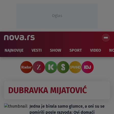
Oglas
NAJNOVIJE
VESTI
SHOW
SPORT
VIDEO
NO
DUBRAVKA MIJATOVIĆ
Jedna je birala samo glumce, a oni su se
pomirili posle razvoda: Ovi domaći