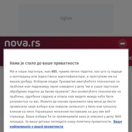
Oglas
NAJNOVIJE
VESTI
SHOW
SPORT
VIDEO
NO
Нама је стало до ваше приватности
Ми и наши партнери, њих
603
, чувамо личне податке, као што су подаци
о прегледању или јединствени идентификатори, и приступамо им на
вашем уређају. Избором опције Прихватам омогућићете технологије за
праћење које подржавају сврхе наведене у делу "ми и наши партнери
обрађујемо податке да бисмо пружили". Ако онемогућите технологије за
праћење, одређени садржај и огласи које видите можда неће бити
BUZZ
релевантни за вас. Можете да поново прикажете овај мени да бисте
променили своје изборе или повукли сагласност у било ком тренутку
кликом на линк Управљање жељеним поставкама на дну ове веб
странице. Ваши избори ће се примењивати како је описано у делу: Wеб
локација. За више детаља погледајте нашу политику приватности.
Више
Ovaj Volkswagen još nije stigao kod dilera,
информација о вашој приватности
a već je skoro rasprodat