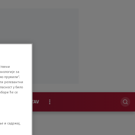
ствени
хнологије за
мо пружили".
ити релевантни
ласност у било
збори ће се
MAGAZIN
STAV
EKSKLUZIVNO
е и садржај,