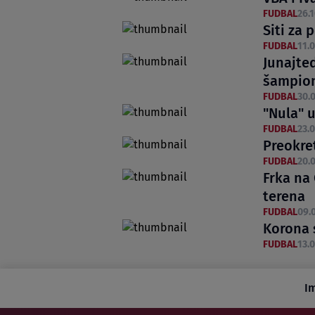
FUDBAL
26.1
Siti za 
FUDBAL
11.0
Junajte
šampio
FUDBAL
30.0
"Nula" 
FUDBAL
23.0
Preokret
FUDBAL
20.0
Frka na 
terena
FUDBAL
09.0
Korona s
FUDBAL
13.0
I