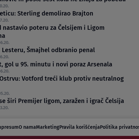
0.20.
peticu: Sterling demolirao Brajton
7.20.
d nastavio poteru za Čelsijem i Ligom
na
6.20.
u Lesteru, Šmajhel odbranio penal
6.20.
, gol u 95. minutu i novi poraz Arsenala
6.20.
Ostrvu: Votford treći klub protiv neutralnog
5.20.
e širi Premijer ligom, zaražen i igrač Čelsija
3.20.
mpresum
O nama
Marketing
Pravila korišćenja
Politika privatno