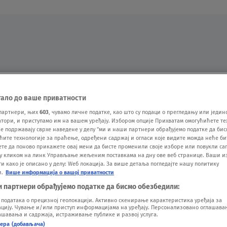
Oglas
тало до ваше приватности
партнери, њих
603
, чувамо личне податке, као што су подаци о прегледању или једин
ори, и приступамо им на вашем уређају. Избором опције Прихватам омогућићете те
е подржавају сврхе наведене у делу "ми и наши партнери обрађујемо податке да бис
ћите технологије за праћење, одређени садржај и огласи које видите можда неће б
ете да поново прикажете овај мени да бисте променили своје изборе или повукли саг
у кликом на линк Управљање жељеним поставкама на дну ове веб странице. Ваши и
 како је описано у делу: Wеб локација. За више детаља погледајте нашу политику
VESTI
SHOW
SPORT
VIDEO
NOVA BAZA
и.
Више информација о вашој приватности
и партнери обрађујемо податке да бисмо обезбедили:
одатака о прецизној геолокацији. Активно скенирање карактеристика уређаја за
ију. Чување и/или приступ информацијама на уређају. Персонализовано оглашавањ
шавања и садржаја, истраживање публике и развој услуга.
нера (добављача)