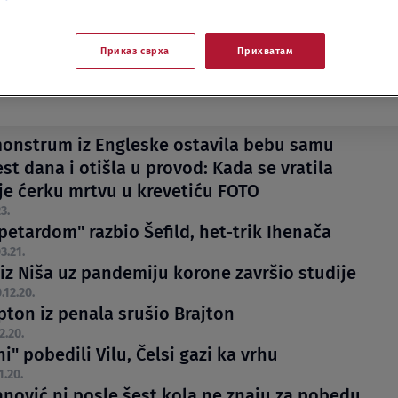
Приказ сврха
Прихватам
onstrum iz Engleske ostavila bebu samu
st dana i otišla u provod: Kada se vratila
 je ćerku mrtvu u krevetiću FOTO
3.
petardom" razbio Šefild, het-trik Ihenača
3.21.
 iz Niša uz pandemiju korone završio studije
.12.20.
ton iz penala srušio Brajton
2.20.
i" pobedili Vilu, Čelsi gazi ka vrhu
1.20.
anović ni posle šest kola ne znaju za pobedu