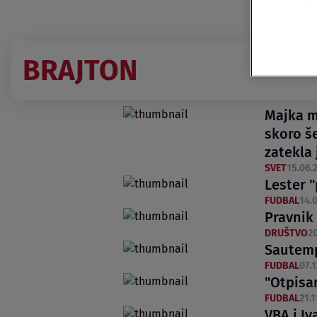
BRAJTON
Majka m
skoro še
zatekla
SVET
15.06.2
Lester "
FUDBAL
14.0
Pravnik
DRUŠTVO
20
Sautemp
FUDBAL
07.1
"Otpisan
FUDBAL
21.1
VBA i Iv