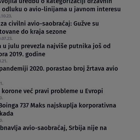
vojila uredbu o kategorizaciji državnih
i odluku o avio-linijama u javnom interesu
.10.23.
za civilni avio-saobraćaj: Gužve su
tovane do kraja sezone
.07.23.
a u julu prevezla najviše putnika još od
ra 2019. godine
.21.
pandemiji 2020. porastao broj žrtava avio
1.
j korone već pravi probleme u Evropi
0.
Boinga 737 Maks najskuplja korporativna
ikada
0.
bnavlja avio-saobraćaj, Srbija nije na