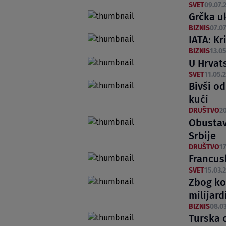
SVET
09.07.2
Grčka uk
BIZNIS
07.07
IATA: Kr
BIZNIS
13.05
U Hrvat
SVET
11.05.2
Bivši od
kući
DRUŠTVO
20
Obustav
Srbije
DRUŠTVO
17
Francus
SVET
15.03.2
Zbog ko
milijard
BIZNIS
08.03
Turska o