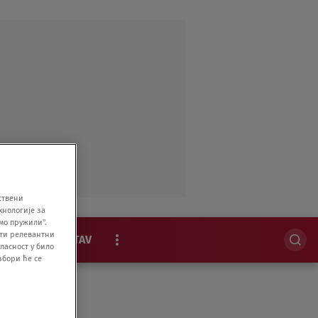
ствени
хнологије за
мо пружили".
ити релевантни
MAGAZIN
STAV
ласност у било
збори ће се
EKSKLUZIVNO