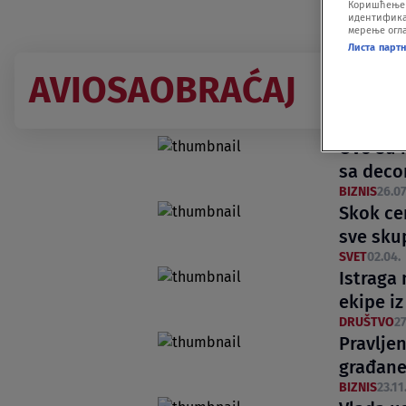
Коришћење п
идентификац
мерење огла
Листа парт
AVIOSAOBRAĆAJ
Ovo su n
sa deco
BIZNIS
26.07
Skok ce
sve sku
SVET
02.04.
Istraga 
ekipe iz
DRUŠTVO
27
Pravlje
građane
BIZNIS
23.11