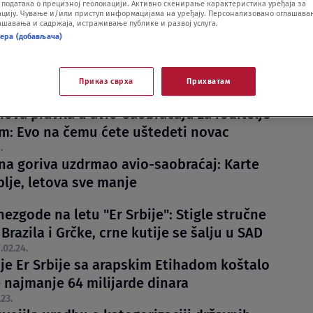
одатака о прецизној геолокацији. Активно скенирање карактеристика уређаја за
ију. Чување и/или приступ информацијама на уређају. Персонализовано оглашавањ
шавања и садржаја, истраживање публике и развој услуга.
нера (добављача)
Приказ сврха
Прихватам
ova pravila u avio-saobraćaju za roditelje
m: Evo na čemu ćete uštedeti novac
.
na goriva uzdrmao avio-saobraćaj: Karte
plje, letova sve manje
nezgode na letu "Er Srbije": Stigle stručne
 Brazila i Grčke, crne kutije se šalju u SAD
.02.24.
nje Er Srbije sa arapskim Etihadom koštalo
 najmanje 64 milijarde dinara
.23.