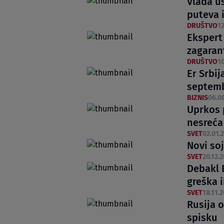
Vlada us
puteva 
DRUŠTVO
12
Ekspert 
zagaran
DRUŠTVO
10
Er Srbij
septemb
BIZNIS
06.08
Uprkos 
nesreća
SVET
02.01.2
Novi so
SVET
20.12.2
Debakl 
greška 
SVET
18.11.2
Rusija o
spisku