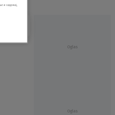
е и садржај,
Oglas
Oglas