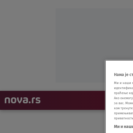
Нама је с
Ми и наши 
идентификат
праћење кој
Ако онемогу
NAJNOVIJE
за вас. Мож
ком тренутк
примењивати
приватност
Ми и наш