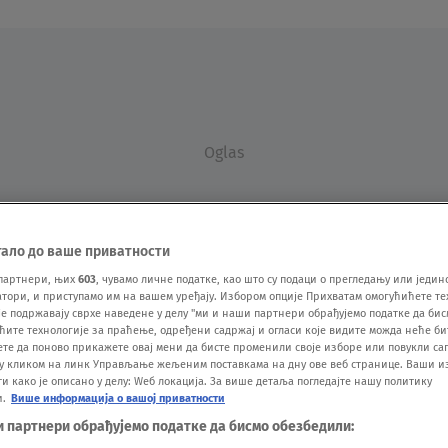
Oglas
тало до ваше приватности
партнери, њих
603
, чувамо личне податке, као што су подаци о прегледању или једин
ори, и приступамо им на вашем уређају. Избором опције Прихватам омогућићете те
е подржавају сврхе наведене у делу "ми и наши партнери обрађујемо податке да бис
ћите технологије за праћење, одређени садржај и огласи које видите можда неће б
VESTI
SHOW
SPORT
VIDEO
NOVA BAZA
ете да поново прикажете овај мени да бисте променили своје изборе или повукли саг
у кликом на линк Управљање жељеним поставкама на дну ове веб странице. Ваши и
 како је описано у делу: Wеб локација. За више детаља погледајте нашу политику
и.
Више информација о вашој приватности
и партнери обрађујемо податке да бисмо обезбедили: