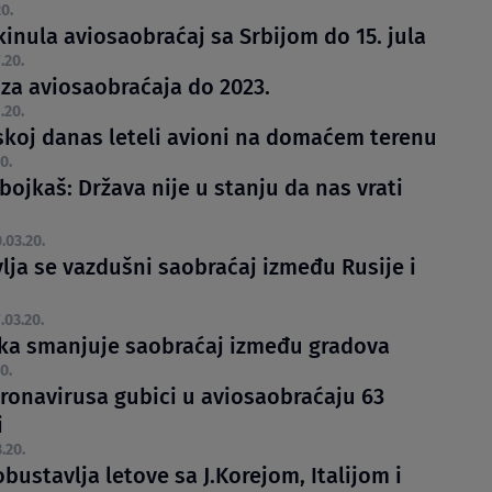
0.
inula aviosaobraćaj sa Srbijom do 15. jula
.20.
iza aviosaobraćaja do 2023.
.20.
skoj danas leteli avioni na domaćem terenu
0.
bojkaš: Država nije u stanju da nas vrati
.03.20.
lja se vazdušni saobraćaj između Rusije i
.03.20.
ka smanjuje saobraćaj između gradova
0.
ronavirusa gubici u aviosaobraćaju 63
i
.20.
bustavlja letove sa J.Korejom, Italijom i