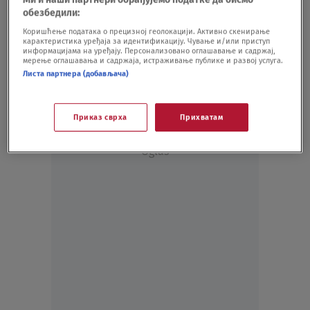
KULTURA
12.09.21.
обезбедили:
Top 10 zadnjica na muzejskim aktovima po
Коришћење података о прецизној геолокацији. Активно скенирање
карактеристика уређаја за идентификацију. Чување и/или приступ
izboru kritičara
информацијама на уређају. Персонализовано оглашавање и садржај,
KULTURA
26.07.20.
мерење оглашавања и садржаја, истраживање публике и развој услуга.
Листа партнера (добављача)
Приказ сврха
Прихватам
Oglas