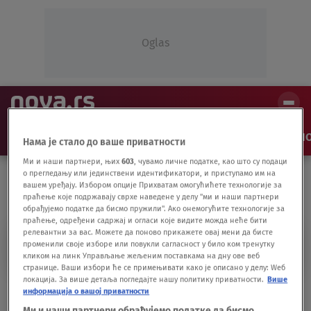
Oglas
NAJNOVIJE
VESTI
SHOW
SPORT
VIDEO
NO
Нама је стало до ваше приватности
Ми и наши партнери, њих
603
, чувамо личне податке, као што су подаци
о прегледању или јединствени идентификатори, и приступамо им на
вашем уређају. Избором опције Прихватам омогућићете технологије за
праћење које подржавају сврхе наведене у делу "ми и наши партнери
обрађујемо податке да бисмо пружили". Ако онемогућите технологије за
праћење, одређени садржај и огласи које видите можда неће бити
релевантни за вас. Можете да поново прикажете овај мени да бисте
AKTOVI
променили своје изборе или повукли сагласност у било ком тренутку
кликом на линк Управљање жељеним поставкама на дну ове веб
странице. Ваши избори ће се примењивати како је описано у делу: Wеб
локација. За више детаља погледајте нашу политику приватности.
Више
Galerija Singidunum: "Sanjar" Đorđa
информација о вашој приватности
Milutinovića
Ми и наши партнери обрађујемо податке да бисмо