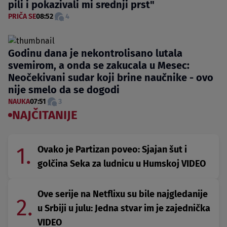
pili i pokazivali mi srednji prst"
PRIČA SE
08:52
4
Godinu dana je nekontrolisano lutala
svemirom, a onda se zakucala u Mesec:
Neočekivani sudar koji brine naučnike - ovo
nije smelo da se dogodi
NAUKA
07:51
3
NAJČITANIJE
1.
Ovako je Partizan poveo: Sjajan šut i
golčina Seka za ludnicu u Humskoj VIDEO
Ove serije na Netflixu su bile najgledanije
2.
u Srbiji u julu: Jedna stvar im je zajednička
VIDEO