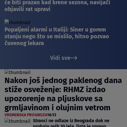
će biti prazan kad krene sezona, navijači
objavili rat upravi
Popaljeni alarmi u Italiji: Siner u gorem
stanju nego što se mislilo, hitno pozvao
čuvenog lekara
Vidi sve
Nakon još jednog paklenog dana
stiže osveženje: RHMZ izdao
upozorenje na pljuskove sa
grmljavinom i olujnim vetrom
VREMENSKA PROGNOZA
16:13
Stranci ne odlaze iz Beograda dok ne
probaju ovih 10 jela, lista je upravo