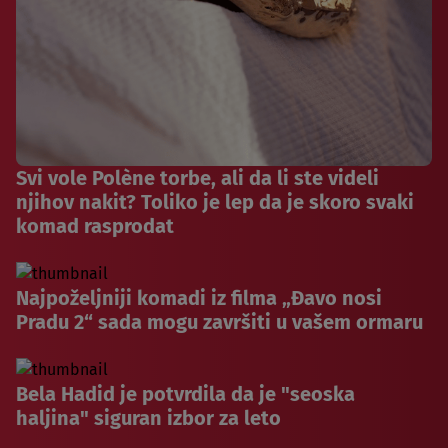
Svi vole Polène torbe, ali da li ste videli
njihov nakit? Toliko je lep da je skoro svaki
komad rasprodat
Najpoželjniji komadi iz filma „Đavo nosi
Pradu 2“ sada mogu završiti u vašem ormaru
Bela Hadid je potvrdila da je "seoska
haljina" siguran izbor za leto