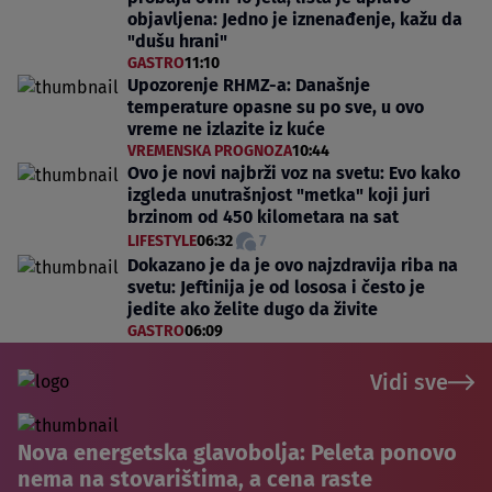
objavljena: Jedno je iznenađenje, kažu da
"dušu hrani"
GASTRO
11:10
Upozorenje RHMZ-a: Današnje
temperature opasne su po sve, u ovo
vreme ne izlazite iz kuće
VREMENSKA PROGNOZA
10:44
Ovo je novi najbrži voz na svetu: Evo kako
izgleda unutrašnjost "metka" koji juri
brzinom od 450 kilometara na sat
LIFESTYLE
06:32
7
Dokazano je da je ovo najzdravija riba na
svetu: Jeftinija je od lososa i često je
jedite ako želite dugo da živite
GASTRO
06:09
Vidi sve
Nova energetska glavobolja: Peleta ponovo
nema na stovarištima, a cena raste