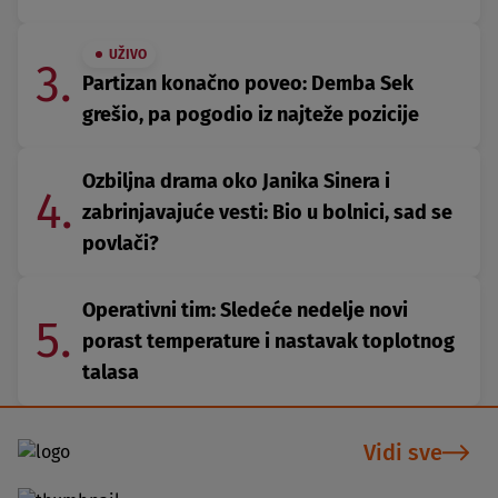
UŽIVO
3.
Partizan konačno poveo: Demba Sek
grešio, pa pogodio iz najteže pozicije
Ozbiljna drama oko Janika Sinera i
4.
zabrinjavajuće vesti: Bio u bolnici, sad se
povlači?
Operativni tim: Sledeće nedelje novi
5.
porast temperature i nastavak toplotnog
talasa
Vidi sve