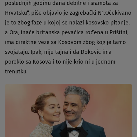
poslednjih godinu dana debilne i sramota za
Hrvatsku“, piše objavio je zagrebački N1.Očekivano
je to zbog faze u kojoj se nalazi kosovsko pitanje,
a Ora, inače britanska pevačica rođena u Prištini,
ima direktne veze sa Kosovom zbog kog je tamo
svojataju. Ipak, nije tajna i da Đoković ima
poreklo sa Kosova i to nije krio ni u jednom
trenutku.