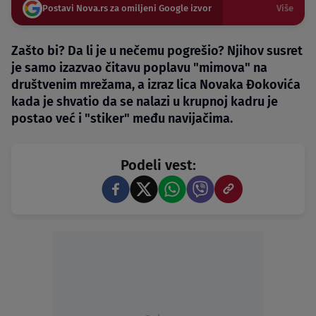
Postavi Nova.rs za omiljeni Google izvor
Više
Zašto bi? Da li je u nečemu pogrešio? Njihov susret
je samo izazvao čitavu poplavu "mimova" na
društvenim mrežama, a izraz lica Novaka Đokovića
kada je shvatio da se nalazi u krupnoj kadru je
postao već i "stiker" među navijačima.
Podeli vest: