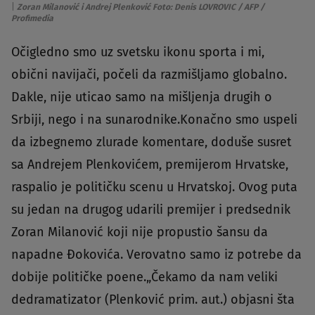
|
Zoran Milanović i Andrej Plenković Foto: Denis LOVROVIC / AFP /
Profimedia
Očigledno smo uz svetsku ikonu sporta i mi,
obični navijači, počeli da razmišljamo globalno.
Dakle, nije uticao samo na mišljenja drugih o
Srbiji, nego i na sunarodnike.Konačno smo uspeli
da izbegnemo zlurade komentare, doduše susret
sa Andrejem Plenkovićem, premijerom Hrvatske,
raspalio je političku scenu u Hrvatskoj. Ovog puta
su jedan na drugog udarili premijer i predsednik
Zoran Milanović koji nije propustio šansu da
napadne Đokovića. Verovatno samo iz potrebe da
dobije političke poene.„Čekamo da nam veliki
dedramatizator (Plenković prim. aut.) objasni šta