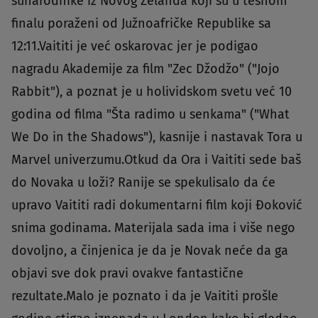
sunarodnike iz Novog Zelanda koji su u tesnom
finalu poraženi od Južnoafričke Republike sa
12:11.Vaititi je već oskarovac jer je podigao
nagradu Akademije za film "Zec Džodžo" ("Jojo
Rabbit"), a poznat je u holividskom svetu već 10
godina od filma "Šta radimo u senkama" ("What
We Do in the Shadows"), kasnije i nastavak Tora u
Marvel univerzumu.Otkud da Ora i Vaititi sede baš
do Novaka u loži? Ranije se spekulisalo da će
upravo Vaititi radi dokumentarni film koji Đoković
snima godinama. Materijala sada ima i više nego
dovoljno, a činjenica je da je Novak neće da ga
objavi sve dok pravi ovakve fantastične
rezultate.Malo je poznato i da je Vaititi prošle