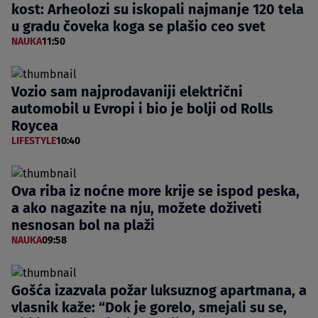
kost: Arheolozi su iskopali najmanje 120 tela
u gradu čoveka koga se plašio ceo svet
NAUKA
11:50
Vozio sam najprodavaniji električni
automobil u Evropi i bio je bolji od Rolls
Roycea
LIFESTYLE
10:40
Ova riba iz noćne more krije se ispod peska,
a ako nagazite na nju, možete doživeti
nesnosan bol na plaži
NAUKA
09:58
Gošća izazvala požar luksuznog apartmana, a
vlasnik kaže: “Dok je gorelo, smejali su se,