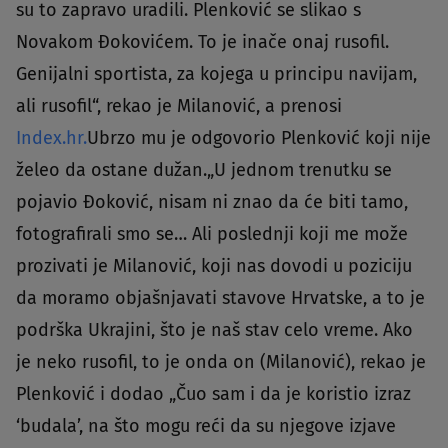
su to zapravo uradili. Plenković se slikao s
Novakom Đokovićem. To je inače onaj rusofil.
Genijalni sportista, za kojega u principu navijam,
ali rusofil“, rekao je Milanović, a prenosi
Index.hr.
Ubrzo mu je odgovorio Plenković koji nije
želeo da ostane dužan.„U jednom trenutku se
pojavio Đoković, nisam ni znao da će biti tamo,
fotografirali smo se… Ali poslednji koji me može
prozivati je Milanović, koji nas dovodi u poziciju
da moramo objašnjavati stavove Hrvatske, a to je
podrška Ukrajini, što je naš stav celo vreme. Ako
je neko rusofil, to je onda on (Milanović), rekao je
Plenković i dodao „Čuo sam i da je koristio izraz
‘budala’, na što mogu reći da su njegove izjave