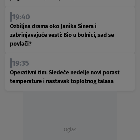
19:40
Ozbiljna drama oko Janika Sinera i
zabrinjavajuće vesti: Bio u bolnici, sad se
povlači?
19:35
Operativni tim: Sledeće nedelje novi porast
temperature i nastavak toplotnog talasa
Oglas