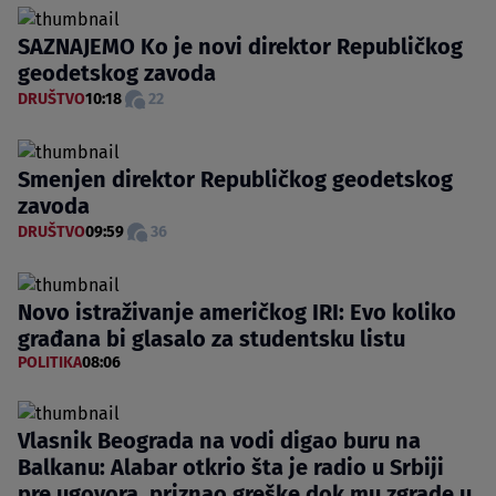
SAZNAJEMO Ko je novi direktor Republičkog
geodetskog zavoda
DRUŠTVO
10:18
22
Smenjen direktor Republičkog geodetskog
zavoda
DRUŠTVO
09:59
36
Novo istraživanje američkog IRI: Evo koliko
građana bi glasalo za studentsku listu
POLITIKA
08:06
Vlasnik Beograda na vodi digao buru na
Balkanu: Alabar otkrio šta je radio u Srbiji
pre ugovora, priznao greške dok mu zgrade u