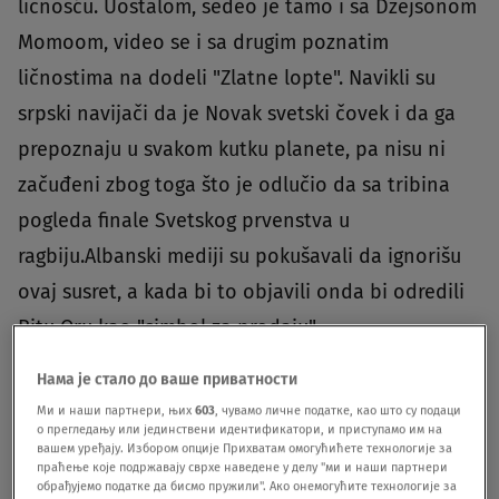
ličnošću. Uostalom, sedeo je tamo i sa Džejsonom
Momoom, video se i sa drugim poznatim
ličnostima na dodeli "Zlatne lopte". Navikli su
srpski navijači da je Novak svetski čovek i da ga
prepoznaju u svakom kutku planete, pa nisu ni
začuđeni zbog toga što je odlučio da sa tribina
pogleda finale Svetskog prvenstva u
ragbiju.Albanski mediji su pokušavali da ignorišu
ovaj susret, a kada bi to objavili onda bi odredili
Ritu Oru kao "simbol za prodaju".
Нама је стало до ваше приватности
Ми и наши партнери, њих
603
, чувамо личне податке, као што су подаци
о прегледању или јединствени идентификатори, и приступамо им на
вашем уређају. Избором опције Прихватам омогућићете технологије за
Novak Djokovic just got caught out in the crowd with Rita
праћење које подржавају сврхе наведене у делу "ми и наши партнери
обрађујемо податке да бисмо пружили". Ако онемогућите технологије за
Ora 😂😂😂😂
pic.twitter.com/m9hLZ7ohfu