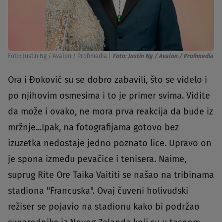
Foto: Justin Ng / Avalon / Profimedia
|
Foto: Justin Ng / Avalon / Profimedia
Ora i Đoković su se dobro zabavili, što se videlo i
po njihovim osmesima i to je primer svima. Vidite
da može i ovako, ne mora prva reakcija da bude iz
mržnje...Ipak, na fotografijama gotovo bez
izuzetka nedostaje jedno poznato lice. Upravo on
je spona između pevačice i tenisera. Naime,
suprug Rite Ore Taika Vaititi se našao na tribinama
stadiona "Francuska". Ovaj čuveni holivudski
režiser se pojavio na stadionu kako bi podržao