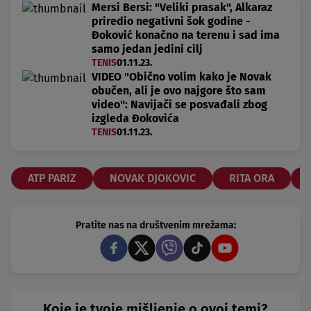
Mersi Bersi: "Veliki prasak", Alkaraz
priredio negativni šok godine -
Đoković konačno na terenu i sad ima
samo jedan jedini cilj
TENIS
01.11.23.
VIDEO "Obično volim kako je Novak
obučen, ali je ovo najgore što sam
video": Navijači se posvađali zbog
izgleda Đokovića
TENIS
01.11.23.
ATP PARIZ
NOVAK DJOKOVIC
RITA ORA
Pratite nas na društvenim mrežama:
Koje je tvoje mišljenje o ovoj temi?