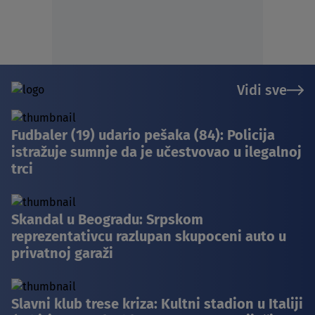
Vidi sve
Fudbaler (19) udario pešaka (84): Policija
istražuje sumnje da je učestvovao u ilegalnoj
trci
Skandal u Beogradu: Srpskom
reprezentativcu razlupan skupoceni auto u
privatnoj garaži
Slavni klub trese kriza: Kultni stadion u Italiji