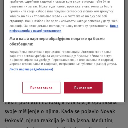
праћење, одређени садржај и огласи које видите можда неће бити
релевантни за вас. Можете да поново прикажете овај мени да бисте
— Parody Pablo ⚒️ (@ParodyPabs)
October 28, 2023
променили своје изборе или повукли сагласност у било ком тренутку
кликом на линк Управљање жељеним поставкама на дну ове веб
странице. Ваши избори ће се примењивати како је описано у делу: Wеб
локација. За више детаља погледајте нашу политику приватности.
Више
информација о вашој приватности
Ми и наши партнери обрађујемо податке да бисмо
обезбедили:
"Rita Ora je nedavno primila veliku kritiku, jer se
Коришћење података о прецизној геолокацији. Активно скенирање
pojavila na sceni sa zastavom Srbije na ramenu.
карактеристика уређаја за идентификацију. Чување и/или приступ
информацијама на уређају. Персонализовано оглашавање и садржај,
мерење оглашавања и садржаја, истраживање публике и развој услуга.
Pevačica se sama izvinila činjenicom da nije znala
Листа партнера (добављача)
kojoj zemlji pripada zastava koju joj je bacio fan
na scenu. U međuvremenu, pre nekog vremena, na
Приказ сврха
Прихватам
koncertu albanske pevačice, prikazane su slike
nekih poznatih ličnosti, a Rita Ora je oponašala
svoje mišljenje o njima. Kada se pojavio Novak
Đoković, njena reakcija je bila jasna. Međutim,