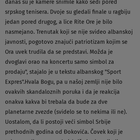
danas su je kamere snimile kako sedi pored
srpskog tenisera. Dvoje su gledali finale u ragbiju
jedan pored drugog, a lice Rite Ore je bilo
nasmejano. Trenutak koji se nije svideo albanskoj
javnosti, pogotovo znajući patriotizam kojim se
Ora uvek trudila da se predstavi. Možda je
dvoglavi orao na koncertu samo simbol za
prodaju", stajalo je u tekstu albanskog "Sport
Expres".Hvala Bogu, pa u našoj zemlji nije bilo
ovakvih skandaloznih poruka i da je reakcija
onakva kakva bi trebala da bude za dve
planetarne zvezde (svidelo se to nekima ili ne).
Uostalom, da li postoji veći simbol Srbije
prethodnih godina od Đokovića. Čovek koji je