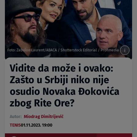
Foto: Zabulon Laurent/ABACA / Shutterstock Editorial / Profimedia
Vidite da može i ovako:
Zašto u Srbiji niko nije
osudio Novaka Đokovića
zbog Rite Ore?
Autor:
Miodrag Dimitrijević
TENIS
01.11.2023. 19:00