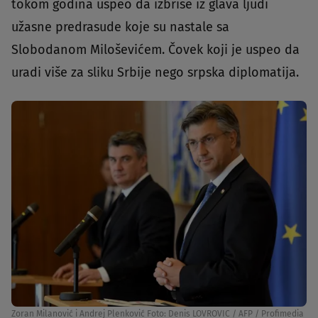
tokom godina uspeo da izbriše iz glava ljudi
užasne predrasude koje su nastale sa
Slobodanom Miloševićem. Čovek koji je uspeo da
uradi više za sliku Srbije nego srpska diplomatija.
Zoran Milanović i Andrej Plenković Foto: Denis LOVROVIC / AFP / Profimedia