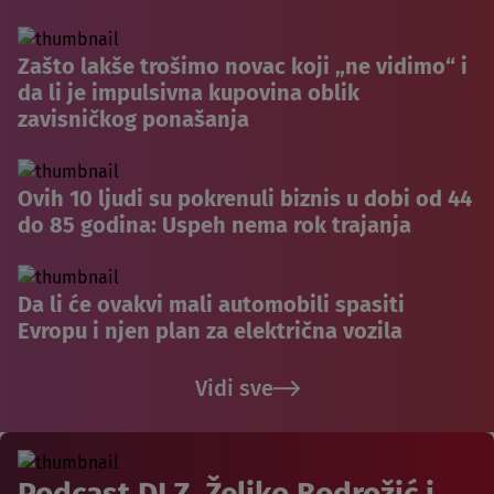
Zašto lakše trošimo novac koji „ne vidimo“ i
da li je impulsivna kupovina oblik
zavisničkog ponašanja
Ovih 10 ljudi su pokrenuli biznis u dobi od 44
do 85 godina: Uspeh nema rok trajanja
Da li će ovakvi mali automobili spasiti
Evropu i njen plan za električna vozila
Vidi sve
Podcast DLZ, Željko Bodrožić i