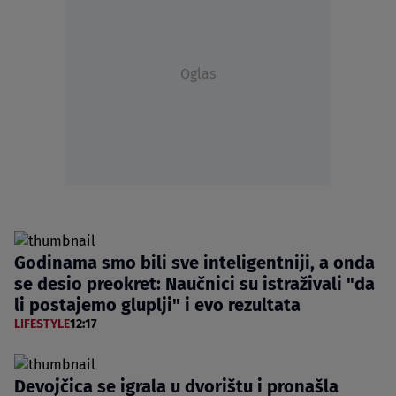
Oglas
Godinama smo bili sve inteligentniji, a onda
se desio preokret: Naučnici su istraživali "da
li postajemo gluplji" i evo rezultata
LIFESTYLE
12:17
Devojčica se igrala u dvorištu i pronašla