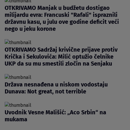
OTKRIVAMO Manjak u budžetu dostigao
milijardu evra: Francuski "Rafali" ispraznili
državnu kasu, u julu ove godine deficit veći
nego u jeku korone
OTKRIVAMO Sadržaj krivične prijave protiv
Krička i Sekulovića: Milić optužio čelnike
UKP da su mu smestili zločin na Senjaku
Država nesnađena u niskom vodostaju
Dunava: Not great, not terrible
Uvodnik Vesne Mališić: „Aco Srbin“ na
mukama