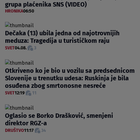
grupa plaćenika SNS (VIDEO)
HRONIKA
06:50
Dečaka (13) ubila jedna od najotrovnijih
meduza: Tragedija u turističkom raju
SVET
04.08.
3
Otkriveno ko je bio u vozilu sa predsednicom
Slovenije u trenutku udesa: Ruskinja je bila
osuđena zbog smrtonosne nesreće
SVET
12:19
11
Oglasio se Borko Drašković, smenjeni
direktor RGZ-a
DRUŠTVO
11:17
34