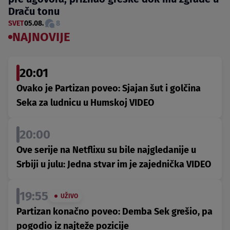
Draču tonu
SVET
05.08.
8
NAJNOVIJE
20:01
Ovako je Partizan poveo: Sjajan šut i golčina
Seka za ludnicu u Humskoj VIDEO
20:00
Ove serije na Netflixu su bile najgledanije u
Srbiji u julu: Jedna stvar im je zajednička VIDEO
19:55
UŽIVO
Partizan konačno poveo: Demba Sek grešio, pa
pogodio iz najteže pozicije