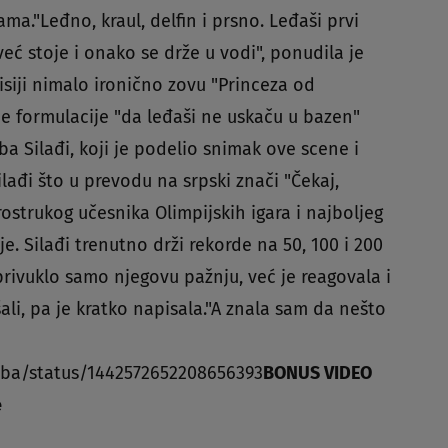
ma."Leđno, kraul, delfin i prsno. Leđaši prvi
eć stoje i onako se drže u vodi", ponudila je
isiji nimalo ironično zovu "Princeza od
e formulacije "da leđaši ne uskaču u bazen"
ba Silađi, koji je podelio snimak ove scene i
ilađi što u prevodu na srpski znači "Čekaj,
ostrukog učesnika Olimpijskih igara i najboljeg
ije. Silađi trenutno drži rekorde na 50, 100 i 200
privuklo samo njegovu pažnju, već je reagovala i
šali, pa je kratko napisala."A znala sam da nešto
icaba/status/1442572652208656393
BONUS VIDEO
e