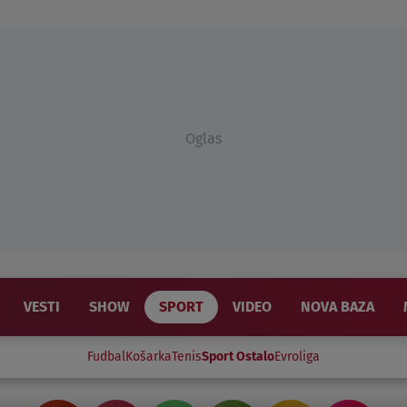
Oglas
VESTI
SHOW
SPORT
VIDEO
NOVA BAZA
Fudbal
Košarka
Tenis
Sport Ostalo
Evroliga