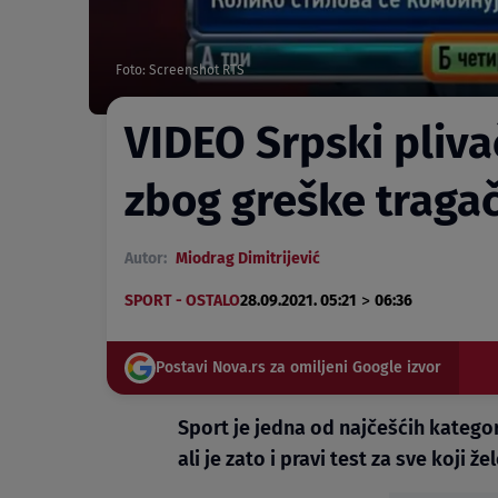
Foto: Screenshot RTS
VIDEO Srpski plivač
zbog greške tragač
Autor:
Miodrag Dimitrijević
>
SPORT - OSTALO
28.09.2021. 05:21
06:36
Postavi Nova.rs za omiljeni Google izvor
Sport je jedna od najčešćih katego
ali je zato i pravi test za sve koji že