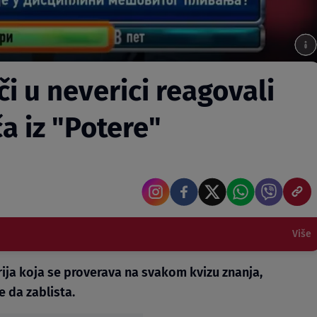
i u neverici reagovali
a iz "Potere"
Više
rija koja se proverava na svakom kvizu znanja,
le da zablista.