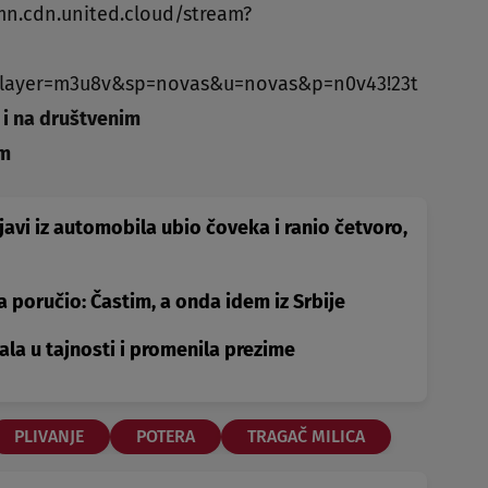
mn.cdn.united.cloud/stream?
layer=m3u8v&sp=novas&u=novas&p=n0v43!23t
 i na društvenim
am
javi iz automobila ubio čoveka i ranio četvoro,
a poručio: Častim, a onda idem iz Srbije
ala u tajnosti i promenila prezime
PLIVANJE
POTERA
TRAGAČ MILICA