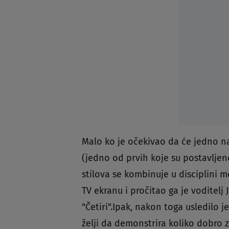
Malo ko je očekivao da će jedno na
(jedno od prvih koje su postavljeno
stilova se kombinuje u disciplini me
TV ekranu i pročitao ga je voditel
"Četiri".Ipak, nakon toga usledilo j
želji da demonstrira koliko dobro z