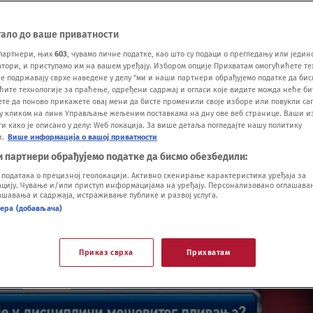
тало до ваше приватности
партнери, њих
603
, чувамо личне податке, као што су подаци о прегледању или једин
ори, и приступамо им на вашем уређају. Избором опције Прихватам омогућићете те
е подржавају сврхе наведене у делу "ми и наши партнери обрађујемо податке да бис
ћите технологије за праћење, одређени садржај и огласи које видите можда неће б
ете да поново прикажете овај мени да бисте променили своје изборе или повукли саг
у кликом на линк Управљање жељеним поставкама на дну ове веб странице. Ваши и
 како је описано у делу: Wеб локација. За више детаља погледајте нашу политику
и.
Више информација о вашој приватности
и партнери обрађујемо податке да бисмо обезбедили:
одатака о прецизној геолокацији. Активно скенирање карактеристика уређаја за
ију. Чување и/или приступ информацијама на уређају. Персонализовано оглашавањ
шавања и садржаја, истраживање публике и развој услуга.
нера (добављача)
Приказ сврха
Прихватам