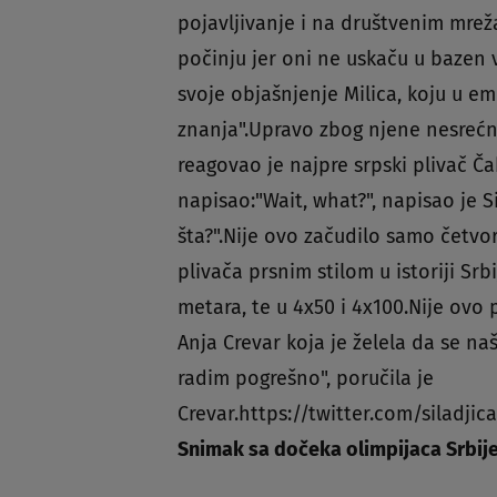
pojavljivanje i na društvenim mreža
počinju jer oni ne uskaču u bazen v
svoje objašnjenje Milica, koju u em
znanja".Upravo zbog njene nesrećn
reagovao je najpre srpski plivač Ča
napisao:"Wait, what?", napisao je S
šta?".Nije ovo začudilo samo četvor
plivača prsnim stilom u istoriji Srb
metara, te u 4x50 i 4x100.Nije ovo 
Anja Crevar koja je želela da se na
radim pogrešno", poručila je
Crevar.https://twitter.com/siladj
Snimak sa dočeka olimpijaca Srbij