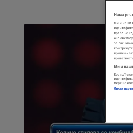
Нама је с
Ми и наши 
идентификат
праћење кој
Ако онемогу
за вас. Мож
ком тренутк
примењивати
приватност
Ми и наш
Коришћење п
идентификац
мерење огла
Листа парт