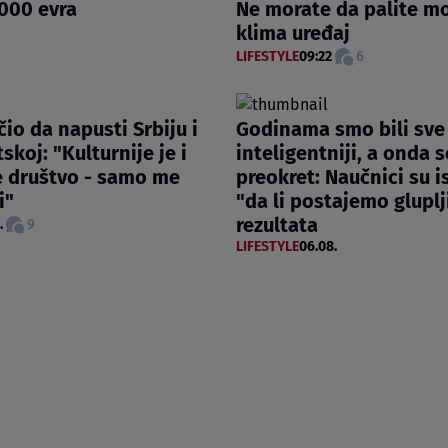
000 evra
Ne morate da palite mot
klima uređaj
LIFESTYLE
09:22
6
čio da napusti Srbiju i
Godinama smo bili sve
tskoj: "Kulturnije je i
inteligentniji, a onda 
e društvo - samo me
preokret: Naučnici su is
i"
"da li postajemo gluplj
rezultata
.
9
LIFESTYLE
06.08.