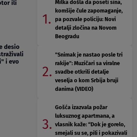
Milka došla da poseti sina,
or ili
komšije čule zapomaganje,
1.
pa pozvale policiju: Novi
detalji zločina na Novom
Beogradu
se desio
traživali
"Snimak je nastao posle tri
i" i evo
rakije": Muzičari sa viralne
2.
svadbe otkrili detalje
veselja o kom Srbija bruji
danima (VIDEO)
Gošća izazvala požar
luksuznog apartmana, a
3.
vlasnik kaže: “Dok je gorelo,
smejali su se, pili i pokazivali