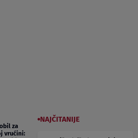
NAJČITANIJE
obil za
 vrućini: