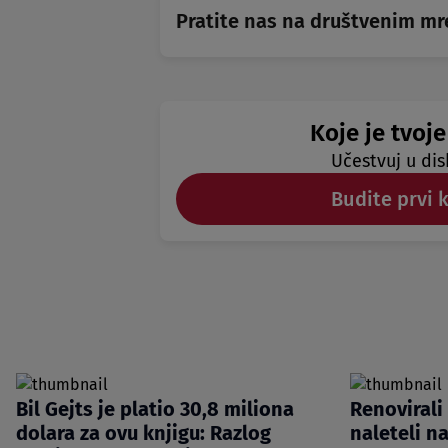
Pratite nas na društvenim m
Koje je tvoje
Učestvuj u dis
Budite prvi 
Bil Gejts je platio 30,8 miliona
Renovirali
dolara za ovu knjigu: Razlog
naleteli n