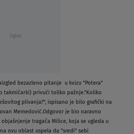
Oglas
izgled bezazleno pitanje u kvizu "Potera"
 takmičarki) privući toliko pažnje."Koliko
šovitog plivanja?", ispisano je bilo grafički na
j Jovan Memedović.Odgovor je bio naravno
e objašnjenje tragača Milice, koja se ugleda u
na ovu oblast uspela da "sredi" sebi