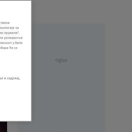
ствени
хнологије за
мо пружили".
ити релевантни
ласност у било
збори ће се
Oglas
е и садржај,