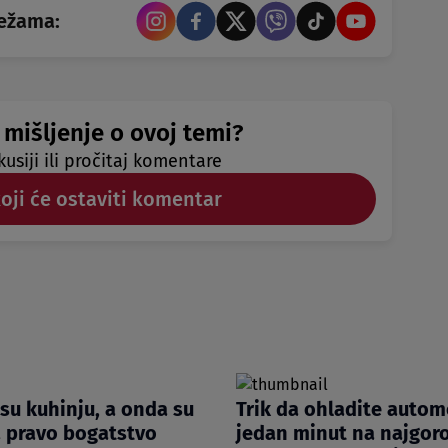
režama:
 mišljenje o ovoj temi?
kusiji ili pročitaj komentare
koji će ostaviti komentar
 su kuhinju, a onda su
Trik da ohladite autom
a pravo bogatstvo
jedan minut na najgoroj