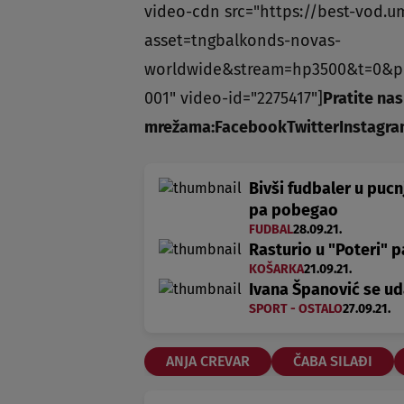
video-cdn src="https://best-vod.u
asset=tngbalkonds-novas-
worldwide&stream=hp3500&t=0&p
001" video-id="2275417"]
Pratite nas
mrežama:
Facebook
Twitter
Instagr
Bivši fudbaler u pucn
pa pobegao
FUDBAL
28.09.21.
Rasturio u "Poteri" p
KOŠARKA
21.09.21.
Ivana Španović se ud
SPORT - OSTALO
27.09.21.
ANJA CREVAR
ČABA SILAĐI