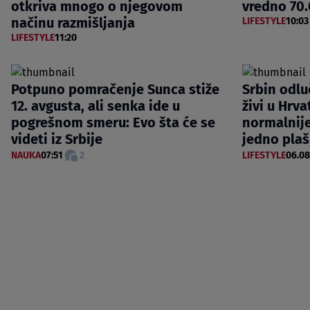
otkriva mnogo o njegovom
vredno 70.
načinu razmišljanja
LIFESTYLE
10:03
LIFESTYLE
11:20
Potpuno pomračenje Sunca stiže
Srbin odlu
12. avgusta, ali senka ide u
živi u Hrva
pogrešnom smeru: Evo šta će se
normalnij
videti iz Srbije
jedno plaš
NAUKA
07:51
2
LIFESTYLE
06.08