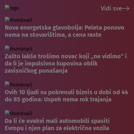
Vidi sve
Nova energetska glavobolja: Peleta ponovo
nema na stovarištima, a cena raste
Zašto lakše trošimo novac koji „ne vidimo“ i
da li je impulsivna kupovina oblik
zavisničkog ponašanja
Ovih 10 ljudi su pokrenuli biznis u dobi od 44
do 85 godina: Uspeh nema rok trajanja
Da li će ovakvi mali automobili spasiti
Evropu i njen plan za električna vozila