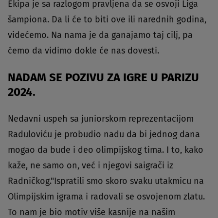
Ekipa je sa razlogom pravljena da se osvoji Liga
šampiona. Da li će to biti ove ili narednih godina,
videćemo. Na nama je da ganajamo taj cilj, pa
ćemo da vidimo dokle će nas dovesti.
NADAM SE POZIVU ZA IGRE U PARIZU
2024.
Nedavni uspeh sa juniorskom reprezentacijom
Raduloviću je probudio nadu da bi jednog dana
mogao da bude i deo olimpijskog tima. I to, kako
kaže, ne samo on, već i njegovi saigrači iz
Radničkog."Ispratili smo skoro svaku utakmicu na
Olimpijskim igrama i radovali se osvojenom zlatu.
To nam je bio motiv više kasnije na našim