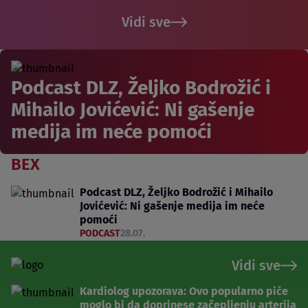
Vidi sve
Podcast DLZ, Željko Bodrožić i
Mihailo Jovićević: Ni gašenje
medija im neće pomoći
BEX
Podcast DLZ, Željko Bodrožić i Mihailo
Jovićević: Ni gašenje medija im neće
pomoći
PODCAST
28.07.
Vidi sve
Kardiolog upozorava: Ovo popularno piće
moglo bi da doprinese začepljenju arterija