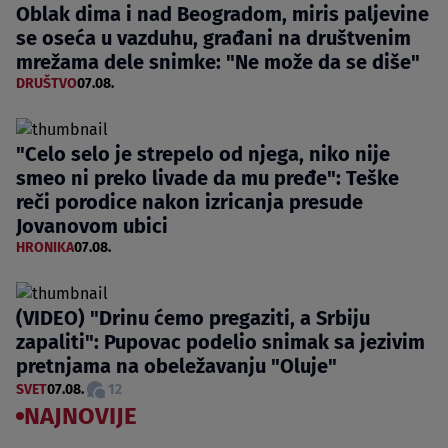
Oblak dima i nad Beogradom, miris paljevine
se oseća u vazduhu, građani na društvenim
mrežama dele snimke: "Ne može da se diše"
DRUŠTVO
07.08.
"Celo selo je strepelo od njega, niko nije
smeo ni preko livade da mu pređe": Teške
reči porodice nakon izricanja presude
Jovanovom ubici
HRONIKA
07.08.
(VIDEO) "Drinu ćemo pregaziti, a Srbiju
zapaliti": Pupovac podelio snimak sa jezivim
pretnjama na obeležavanju "Oluje"
SVET
07.08.
12
NAJNOVIJE