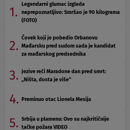
Legendarni glumac izgleda
1.
neprepoznatljivo: Smršao je 90 kilograma
(FOTO)
Čovek koji je pobedio Orbanovu
2.
Mađarsku pred sudom sada je kandidat
za mađarskog predsednika
3.
Jezive reči Maradone dan pred smrt:
„Ništa, dosta je više“
4.
Preminuo otac Lionela Mesija
5.
Srbija u plamenu: Ovo su najkritičnije
tačke požara VIDEO