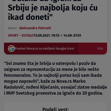
Srbiju je najbolja koju ću
ikad doneti"
Autor:
Aleksandra Petrović
>
SPORT - OSTALO
13.09.2021. 19:15
14.09. 07:51
Postavi Nova.rs za omiljeni Google izvor
Više
"Svi znamo šta je Srbija u vaterpolu i poziv da
zaigram za reprezentaciju za mene je bilo nešto
fenomenalno. To je najbolji potez koji sam ikada
mogao napraviti", kaže za Nova.rs Marko
Radulović, rođeni Riječanin, osvajač zlatne medalje
i MVP Svetskog prvenstva za igrače do 20 godina.
Podeli vest: