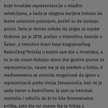
boje hrvatske reprezentavcije u mlađim
selekcijama, a kada je njegova karijera trebalo da
krene uzlaznom putanjom, počeli su da izostaju
pozivi. Tada je doneo odluku da zaigra za srpske
klubove, pa je 2018. prešao u Vojvodinu, kasnije u
Šabac, a trenutno brani boje kragujevačkog
Radničkog."Položaj u kojem sam bio u Hrvatskoj, a
to je da nisam dobijao skoro dve godine pozive za
reprezentaciju, naveo me je da pređem u Srbiju. U
međuvremenu se otvorila mogućnost da igram u
reprezentaciji preko Uroša Stevanovića, koji mi je
sada trener u Radničkom. Ja sam za trenutak
razmislio i odlučio da bi to bila fenomenalna
prilika, zato što svi znamo šta je Srbija u