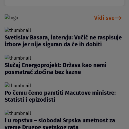
Vidi sve
Svetislav Basara, intervju: Vučić ne raspisuje
izbore jer nije siguran da će ih dobiti
Slučaj Energoprojekt: Država kao nemi
posmatrač zločina bez kazne
Po čemu ćemo pamtiti Macutove ministre:
Statisti i epizodisti
I u ropstvu – sloboda! Srpska umetnost za
vreme Drugog svetskog rata