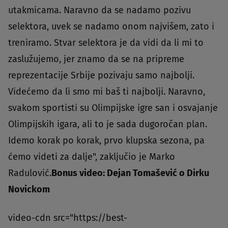
utakmicama. Naravno da se nadamo pozivu
selektora, uvek se nadamo onom najvišem, zato i
treniramo. Stvar selektora je da vidi da li mi to
zaslužujemo, jer znamo da se na pripreme
reprezentacije Srbije pozivaju samo najbolji.
Videćemo da li smo mi baš ti najbolji. Naravno,
svakom sportisti su Olimpijske igre san i osvajanje
Olimpijskih igara, ali to je sada dugoročan plan.
Idemo korak po korak, prvo klupska sezona, pa
ćemo videti za dalje", zaključio je Marko
Radulović.
Bonus video: Dejan Tomašević o Dirku
Novickom
video-cdn src="https://best-