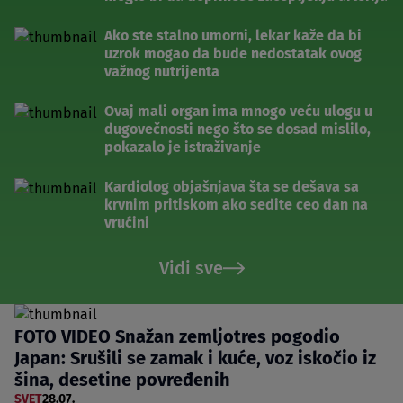
Ako ste stalno umorni, lekar kaže da bi
uzrok mogao da bude nedostatak ovog
važnog nutrijenta
Ovaj mali organ ima mnogo veću ulogu u
dugovečnosti nego što se dosad mislilo,
pokazalo je istraživanje
Kardiolog objašnjava šta se dešava sa
krvnim pritiskom ako sedite ceo dan na
vrućini
Vidi sve
FOTO VIDEO Snažan zemljotres pogodio
Japan: Srušili se zamak i kuće, voz iskočio iz
šina, desetine povređenih
SVET
28.07.