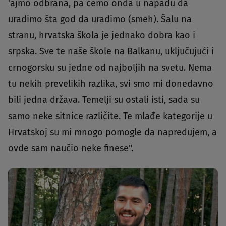
'ajmo odbrana, pa ćemo onda u napadu da
uradimo šta god da uradimo (smeh). Šalu na
stranu, hrvatska škola je jednako dobra kao i
srpska. Sve te naše škole na Balkanu, uključujući i
crnogorsku su jedne od najboljih na svetu. Nema
tu nekih prevelikih razlika, svi smo mi donedavno
bili jedna država. Temelji su ostali isti, sada su
samo neke sitnice različite. Te mlađe kategorije u
Hrvatskoj su mi mnogo pomogle da napredujem, a
ovde sam naučio neke finese".