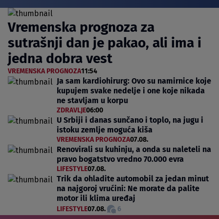
Vremenska prognoza za
sutrašnji dan je pakao, ali ima i
jedna dobra vest
VREMENSKA PROGNOZA
11:54
Ja sam kardiohirurg: Ovo su namirnice koje
kupujem svake nedelje i one koje nikada
ne stavljam u korpu
ZDRAVLJE
06:00
U Srbiji i danas sunčano i toplo, na jugu i
istoku zemlje moguća kiša
VREMENSKA PROGNOZA
07.08.
Renovirali su kuhinju, a onda su naleteli na
pravo bogatstvo vredno 70.000 evra
LIFESTYLE
07.08.
Trik da ohladite automobil za jedan minut
na najgoroj vrućini: Ne morate da palite
motor ili klima uređaj
LIFESTYLE
07.08.
6