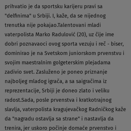
prihvatio je da sportsku karijeru pravi sa
"delfinima" u Srbiji. I, kaže, da se nijednog
trenutka nije pokajao.Talentovani mladi
vaterpolista Marko Radulović (20), uz čije ime
dobri poznavaoci ovog sporta vezuju i reč - biser,
dominirao je na Svetskom juniorskom prvenstvu i
svojim maestralnim golgeterskim plejadama
zadivio svet. Zasluženo je poneo priznanje
najboljeg mladog igrača, a sa saigračima iz
reprezentacije, Srbiji je doneo zlato i veliku
radost.Sada, posle prvenstva i kratkotrajnog
slavlja, vaterpolista kragujevačkog Radničkog kaže
da "nagradu ostavlja sa strane" i nastavlja da
trenira, jer uskoro počinje domaće prvenstvo i