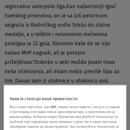
regionalna vaterpolo liga.Kao najkorisniji igrač
Svetskog prvenstva, on je sa još petoricom
saigrača iz Radničkog vodio Srbiju do zlatne
medalje, a u teškim i neizvesnim mečevima
postigao je 22 gola. Skromno kaže da se nije
nadao MVP nagradi, ali je potajno
priželjkivao."Duboko u sebi možda jesam imao
neka očekivanja, ali nisam nešto previše išao za
tim. Davao sam iz utakmice u utakmicu svoj
maksimum. Kada se igra za reprezentaciju, stvarno
je velika čast, a svaki igrač je davao svoj
Нама је стало до ваше приватности
Ми и наши партнери, њих
603
, чувамо личне податке, као што су подаци
maksimum", priča nam mladi vaterpolista.
о прегледању или јединствени идентификатори, и приступамо им на
вашем уређају. Избором опције Прихватам омогућићете технологије за
праћење које подржавају сврхе наведене у делу "ми и наши партнери
обрађујемо податке да бисмо пружили". Ако онемогућите технологије за