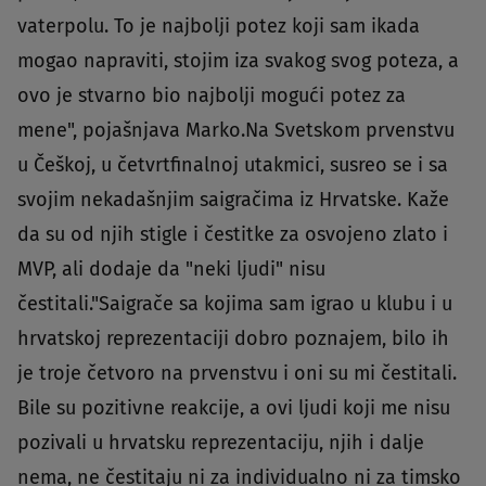
vaterpolu. To je najbolji potez koji sam ikada
mogao napraviti, stojim iza svakog svog poteza, a
ovo je stvarno bio najbolji mogući potez za
mene", pojašnjava Marko.Na Svetskom prvenstvu
u Češkoj, u četvrtfinalnoj utakmici, susreo se i sa
svojim nekadašnjim saigračima iz Hrvatske. Kaže
da su od njih stigle i čestitke za osvojeno zlato i
MVP, ali dodaje da "neki ljudi" nisu
čestitali."Saigrače sa kojima sam igrao u klubu i u
hrvatskoj reprezentaciji dobro poznajem, bilo ih
je troje četvoro na prvenstvu i oni su mi čestitali.
Bile su pozitivne reakcije, a ovi ljudi koji me nisu
pozivali u hrvatsku reprezentaciju, njih i dalje
nema, ne čestitaju ni za individualno ni za timsko