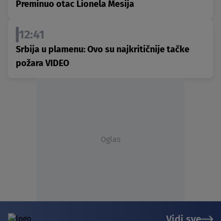
Preminuo otac Lionela Mesija
12:41
Srbija u plamenu: Ovo su najkritičnije tačke
požara VIDEO
Oglas
Vidi sve