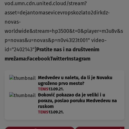
vod.umn.cdn.united.cloud/stream?
asset=dejantomasevicevropskozlato2dirkdz-
novas-
worldwide&stream=hp3500&t=0&player=m3u8v&s
p=novas&u=novas&p=n0v43!23t001" video-
id="2402143"]
Pratite nas i na društvenim
mrežama:
Facebook
Twitter
Instagram
Medvedev u naletu, da li je Novaku
ugroženo prvo mesto?
TENIS
13.09.21.
Đoković pokazao da je veliki i u
porazu, poslao poruku Medvedevu na
ruskom
TENIS
13.09.21.