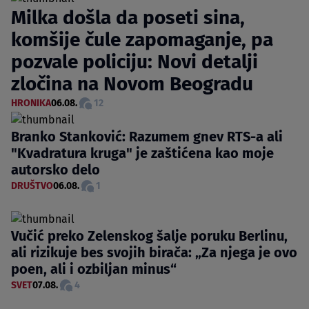
Milka došla da poseti sina,
komšije čule zapomaganje, pa
pozvale policiju: Novi detalji
zločina na Novom Beogradu
HRONIKA
06.08.
12
Branko Stanković: Razumem gnev RTS-a ali
"Kvadratura kruga" je zaštićena kao moje
autorsko delo
DRUŠTVO
06.08.
1
Vučić preko Zelenskog šalje poruku Berlinu,
ali rizikuje bes svojih birača: „Za njega je ovo
poen, ali i ozbiljan minus“
SVET
07.08.
4