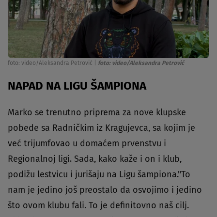
foto: video/Aleksandra Petrović
|
foto: video/Aleksandra Petrović
NAPAD NA LIGU ŠAMPIONA
Marko se trenutno priprema za nove klupske
pobede sa Radničkim iz Kragujevca, sa kojim je
već trijumfovao u domaćem prvenstvu i
Regionalnoj ligi. Sada, kako kaže i on i klub,
podižu lestvicu i jurišaju na Ligu šampiona."To
nam je jedino još preostalo da osvojimo i jedino
što ovom klubu fali. To je definitovno naš cilj.