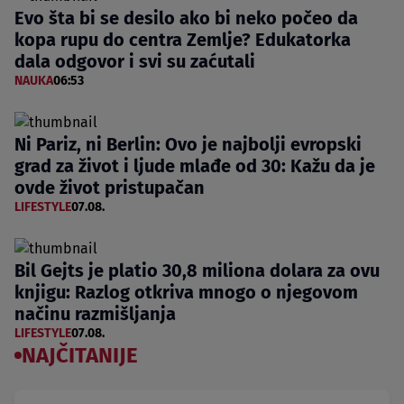
Evo šta bi se desilo ako bi neko počeo da
kopa rupu do centra Zemlje? Edukatorka
dala odgovor i svi su zaćutali
NAUKA
06:53
Ni Pariz, ni Berlin: Ovo je najbolji evropski
grad za život i ljude mlađe od 30: Kažu da je
ovde život pristupačan
LIFESTYLE
07.08.
Bil Gejts je platio 30,8 miliona dolara za ovu
knjigu: Razlog otkriva mnogo o njegovom
načinu razmišljanja
LIFESTYLE
07.08.
NAJČITANIJE