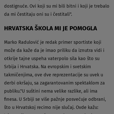
dostignuće. Ovi koji su mi bili bitni i koji je trebalo
da mi čestitaju oni su i čestitali".
HRVATSKA ŠKOLA MI JE POMOGLA
Marko Radulović je redak primer sportiste koji
može da kaže da je imao priliku da iznutra vidi i
otkrije tajne uspeha vaterpolo sila kao što su
Srbija i Hrvatska. Na evropskim i svetskim
takmičenjima, ove dve reprezentacije su uvek u
derbi okršaju, sa zagarantovanim spektaklom za
publiku."U suštini nema velike razlike, ali ima
finesa. U Srbiji se više pažnje posvećuje odbrani,
što u Hrvatskoj recimo nije slučaj. Ovde kažu: