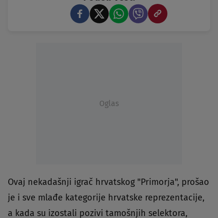
Oglas
Ovaj nekadašnji igrač hrvatskog "Primorja", prošao
je i sve mlađe kategorije hrvatske reprezentacije,
a kada su izostali pozivi tamošnjih selektora,