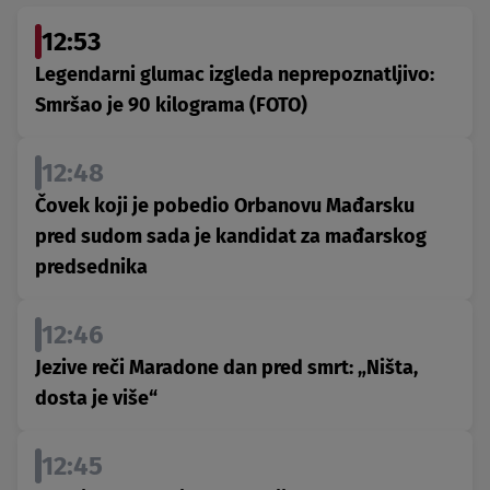
12:53
Legendarni glumac izgleda neprepoznatljivo:
Smršao je 90 kilograma (FOTO)
12:48
Čovek koji je pobedio Orbanovu Mađarsku
pred sudom sada je kandidat za mađarskog
predsednika
12:46
Jezive reči Maradone dan pred smrt: „Ništa,
dosta je više“
12:45