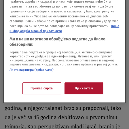
праћење, одређени садржај и огласи које видите можда неће бити
релевантни за вас. Можете да поново прикажете овај мени да бисте
променили своје изборе или повукли сагласност у било ком тренутку
кликом на линк Управљање жељеним поставкама на дну ове веб
странице. Ваши избори ће се примењивати како је описано у делу: Wеб
локација. За више детаља погледајте нашу политику приватности.
Више
информација о вашој приватности
Ми и наши партнери обрађујемо податке да бисмо
обезбедили:
Коришћење података о прецизној геолокацији. Активно скенирање
карактеристика уређаја за идентификацију. Чување и/или приступ
информацијама на уређају. Персонализовано оглашавање и садржај,
Foto: Nova.rs
|
Foto: Nova.rs
мерење оглашавања и садржаја, истраживање публике и развој услуга.
Листа партнера (добављача)
NEKI "LJUDI" NISU ČESTITALI
Приказ сврха
Прихватам
Marko Radulović rođen je u Rijeci 2001. godine,
gde je počeo da trenira vaterpolo sa šest i po
godina, a njegov talenat brzo su prepoznali, tako
da je već sa 15 godina debitiovao u prvom timu
Primorja. Kao perspektivan mladi igrač, branio je