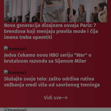
Nova generacija dizajnera osvaja Pariz: 7
brendova koji menjaju pravila mode i čija
imena treba upamtiti
Jedva čekamo novu HBO seriju "War" o
brutalnom razvodu sa Sijenom Miler
Slušajte svoje telo: zašto održiva rutina
vežbanja vredi više od savršenog treninga
Vidi sve