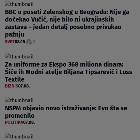
BBC o poseti Zelenskog u Beogradu: Nije ga
dočekao Vučić, nije bilo ni ukrajinskih
zastava – jedan detalj posebno privukao
pažnju
SVET
08:15
2
Za uniforme za Ekspo 368 miliona dinara:
Šiće ih Modni atelje Biljana Tipsarević i Luss
Textile
BIZNIS
07.08.
NSPM objavio novo istraživanje: Evo šta se
promenilo
POLITIKA
07.08.