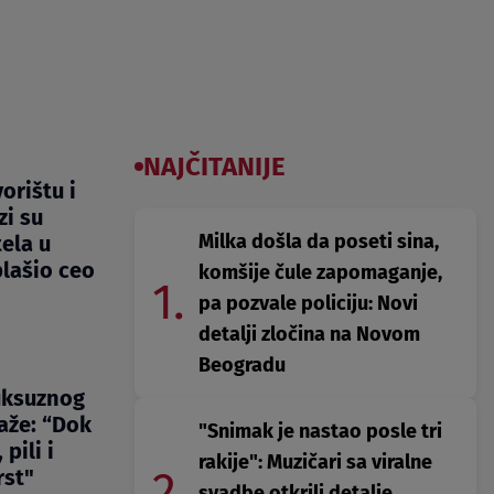
NAJČITANIJE
orištu i
zi su
Milka došla da poseti sina,
ela u
lašio ceo
komšije čule zapomaganje,
1.
pa pozvale policiju: Novi
detalji zločina na Novom
Beogradu
uksuznog
aže: “Dok
"Snimak je nastao posle tri
 pili i
rakije": Muzičari sa viralne
2.
rst"
svadbe otkrili detalje