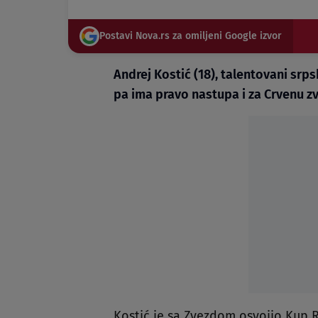
Postavi Nova.rs za omiljeni Google izvor
Andrej Kostić (18), talentovani srp
pa ima pravo nastupa i za Crvenu zv
Kostić je sa Zvezdom osvojio Kup 