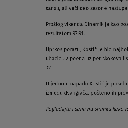
šansu, ali veći deo sezone nastupa 
Prošlog vikenda Dinamik je kao go
rezultatom 97:91.
Uprkos porazu, Kostić je bio najbol
ubacio 22 poena uz pet skokova i 
32.
U jednom napadu Kostić je posebn
između dva igrača, pošteno ih pro
Pogledajte i sami na snimku kako je