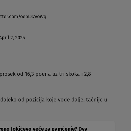
itter.com/oe6L37voWq
April 2, 2025
rosek od 16,3 poena uz tri skoka i 2,8
 daleko od pozicija koje vode dalje, tačnije u
reno Jokićevo veče za pamćenje? Dva