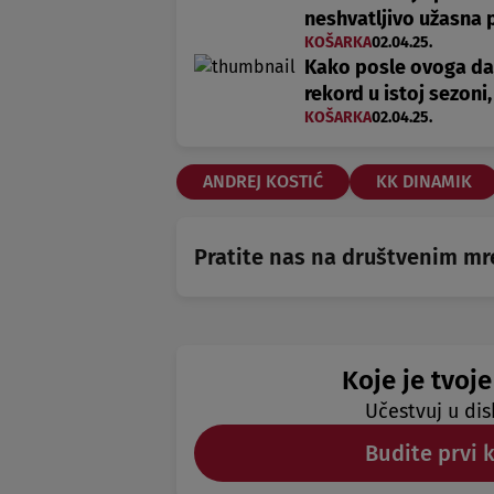
neshvatljivo užasna 
KOŠARKA
02.04.25.
Kako posle ovoga da
rekord u istoj sezoni,
KOŠARKA
02.04.25.
ANDREJ KOSTIĆ
KK DINAMIK
Pratite nas na društvenim m
Koje je tvoje
Učestvuj u dis
Budite prvi 