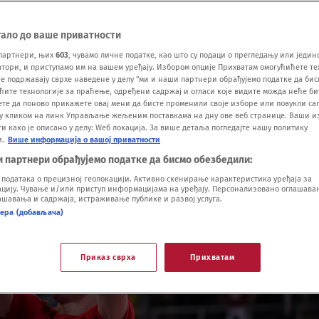
тало до ваше приватности
партнери, њих
603
, чувамо личне податке, као што су подаци о прегледању или једин
ори, и приступамо им на вашем уређају. Избором опције Прихватам омогућићете те
е подржавају сврхе наведене у делу "ми и наши партнери обрађујемо податке да бис
ћите технологије за праћење, одређени садржај и огласи које видите можда неће б
ете да поново прикажете овај мени да бисте променили своје изборе или повукли саг
у кликом на линк Управљање жељеним поставкама на дну ове веб странице. Ваши и
 како је описано у делу: Wеб локација. За више детаља погледајте нашу политику
и.
Више информација о вашој приватности
и партнери обрађујемо податке да бисмо обезбедили:
одатака о прецизној геолокацији. Активно скенирање карактеристика уређаја за
ију. Чување и/или приступ информацијама на уређају. Персонализовано оглашавањ
шавања и садржаја, истраживање публике и развој услуга.
нера (добављача)
Приказ сврха
Прихватам