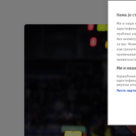
Нама је с
Ми и наши 
идентификат
праћење кој
Ако онемогу
за вас. Мож
ком тренутк
примењивати
приватност
Ми и наш
Коришћење п
идентификац
мерење огла
Листа парт