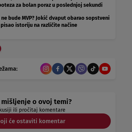
poteza za bolan poraz u poslednjoj sekundi
 ne bude MVP? Jokić dvaput obarao sopstveni
 pisao istoriju na različite načine
režama:
 mišljenje o ovoj temi?
kusiji ili pročitaj komentare
koji će ostaviti komentar