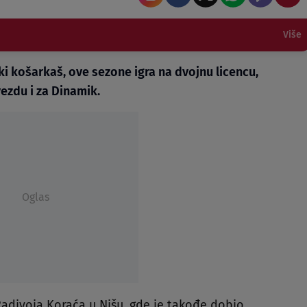
Više
ski košarkaš, ove sezone igra na dvojnu licencu,
ezdu i za Dinamik.
Oglas
Radivoja Koraća u Nišu, gde je takođe dobio