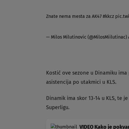
Znate nema mesta za AK47
#kkcz
pic.tw
— Milos Milutinovic (@MilosMiilutinac)
Kostić ove sezone u Dinamiku ima p
asistencija po utakmici u KLS.
Dinamik ima skor 13-14 u KLS, te je
Superligu.
VIDEO Kako je pokva