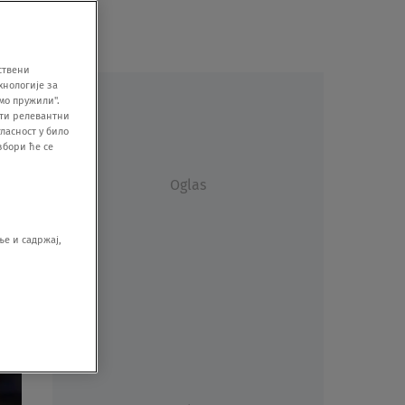
ствени
хнологије за
мо пружили".
ити релевантни
ласност у било
збори ће се
Oglas
е и садржај,