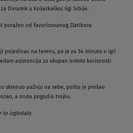
za Dinamik u Košarkaškoj ligi Srbije.
st poražen od favorizovanog Zlatibora
ji pojedinac na terenu, pa je za 34 minuta u igri
sedam asistencija za ukupan indeks korisnosti
o skrenuo pažnju na sebe, pošto je prošao
vozao, a onda pogodio trojku.
 to izgledalo.