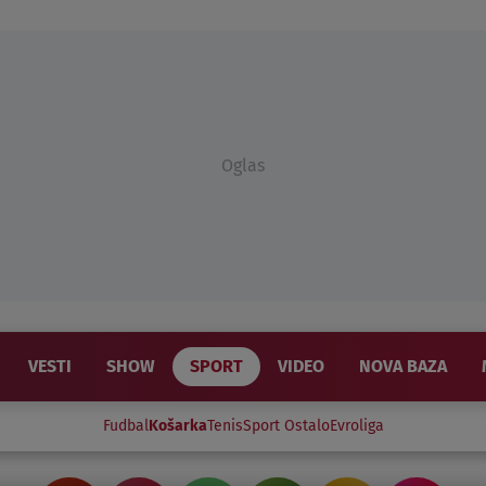
Oglas
VESTI
SHOW
SPORT
VIDEO
NOVA BAZA
Fudbal
Košarka
Tenis
Sport Ostalo
Evroliga