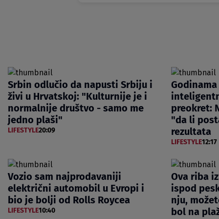
Srbin odlučio da napusti Srbiju i
Godinama 
živi u Hrvatskoj: "Kulturnije je i
inteligentn
normalnije društvo - samo me
preokret: N
jedno plaši"
"da li post
rezultata
LIFESTYLE
20:09
LIFESTYLE
12:17
Vozio sam najprodavaniji
Ova riba i
električni automobil u Evropi i
ispod pesk
bio je bolji od Rolls Roycea
nju, možet
bol na pla
LIFESTYLE
10:40