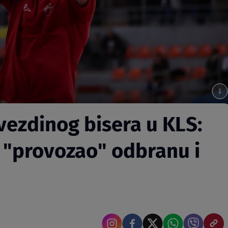
vezdinog bisera u KLS:
e "provozao" odbranu i