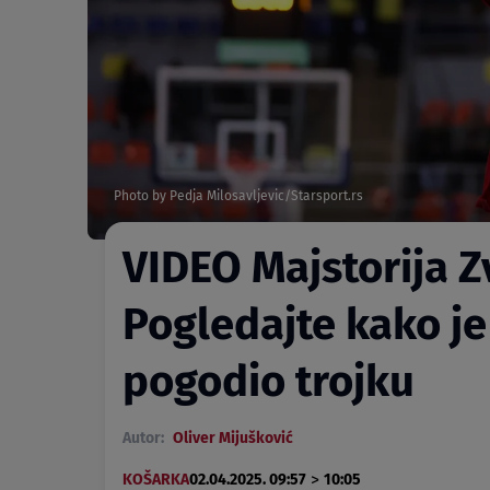
Photo by Pedja Milosavljevic/Starsport.rs
VIDEO Majstorija Z
Pogledajte kako j
pogodio trojku
Autor:
Oliver Mijušković
>
KOŠARKA
02.04.2025. 09:57
10:05