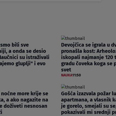
smo bili sve
Devojčica se igrala u dv
iji, a onda se desio
pronašla kost: Arheolo
aučnici su istraživali
iskopali najmanje 120 t
ajemo gluplji" i evo
gradu čoveka koga se p
svet
NAUKA
11:50
z noćne more krije se
Gošća izazvala požar l
a, a ako nagazite na
apartmana, a vlasnik k
e doživeti nesnosan
je gorelo, smejali su se,
ži
pokazivali mi srednji p