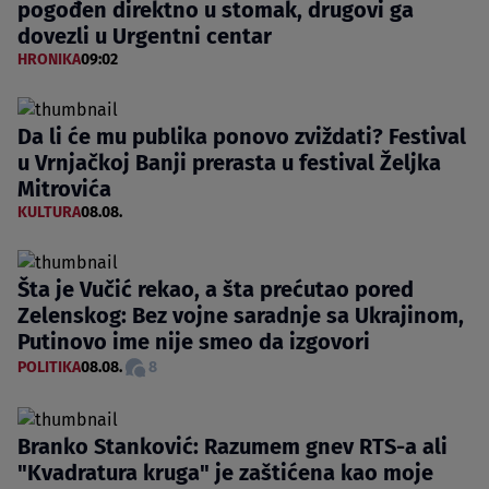
pogođen direktno u stomak, drugovi ga
dovezli u Urgentni centar
HRONIKA
09:02
Da li će mu publika ponovo zviždati? Festival
u Vrnjačkoj Banji prerasta u festival Željka
Mitrovića
KULTURA
08.08.
Šta je Vučić rekao, a šta prećutao pored
Zelenskog: Bez vojne saradnje sa Ukrajinom,
Putinovo ime nije smeo da izgovori
POLITIKA
08.08.
8
Branko Stanković: Razumem gnev RTS-a ali
"Kvadratura kruga" je zaštićena kao moje