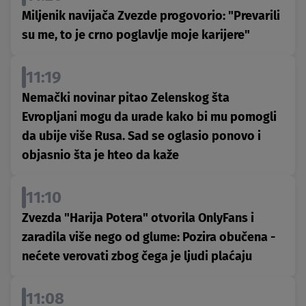
Miljenik navijača Zvezde progovorio: "Prevarili
su me, to je crno poglavlje moje karijere"
11:19
Nemački novinar pitao Zelenskog šta
Evropljani mogu da urade kako bi mu pomogli
da ubije više Rusa. Sad se oglasio ponovo i
objasnio šta je hteo da kaže
11:10
Zvezda "Harija Potera" otvorila OnlyFans i
zaradila više nego od glume: Pozira obučena -
nećete verovati zbog čega je ljudi plaćaju
11:08