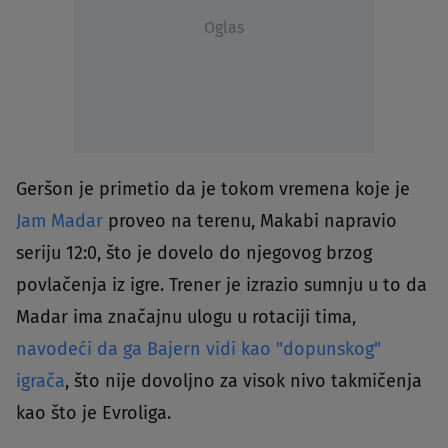
Oglas
Geršon je primetio da je tokom vremena koje je
Jam Madar
proveo na terenu, Makabi napravio
seriju 12:0, što je dovelo do njegovog brzog
povlačenja iz igre. Trener je izrazio sumnju u to da
Madar ima značajnu ulogu u rotaciji tima,
navodeći da ga Bajern vidi kao "dopunskog"
igrača
, što nije dovoljno za visok nivo takmičenja
kao što je Evroliga.