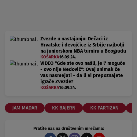
Zvezde u nastajanju: Dečaci iz
Hrvatske i devojčice iz Srbije najbolji
na juniorskom NBA turniru u Beogradu
KOŠARKA
16.09.24.
VIDEO "Gde ste ovo našli, je l' moguće
- ovo nije Nedović": Ovaj snimak će
vas nasmejati - da li vi prepoznajete
igrače Zvezde?
KOŠARKA
16.09.24.
JAM MADAR
KK BAJERN
KK PARTIZAN
P
Pratite nas na društvenim mrežama: