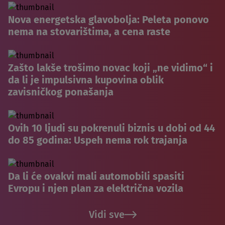
Nova energetska glavobolja: Peleta ponovo
nema na stovarištima, a cena raste
Zašto lakše trošimo novac koji „ne vidimo“ i
da li je impulsivna kupovina oblik
zavisničkog ponašanja
Ovih 10 ljudi su pokrenuli biznis u dobi od 44
do 85 godina: Uspeh nema rok trajanja
Da li će ovakvi mali automobili spasiti
Evropu i njen plan za električna vozila
Vidi sve