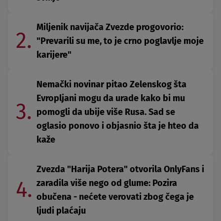
Miljenik navijača Zvezde progovorio:
2.
"Prevarili su me, to je crno poglavlje moje
karijere"
Nemački novinar pitao Zelenskog šta
Evropljani mogu da urade kako bi mu
3.
pomogli da ubije više Rusa. Sad se
oglasio ponovo i objasnio šta je hteo da
kaže
Zvezda "Harija Potera" otvorila OnlyFans i
4.
zaradila više nego od glume: Pozira
obučena - nećete verovati zbog čega je
ljudi plaćaju