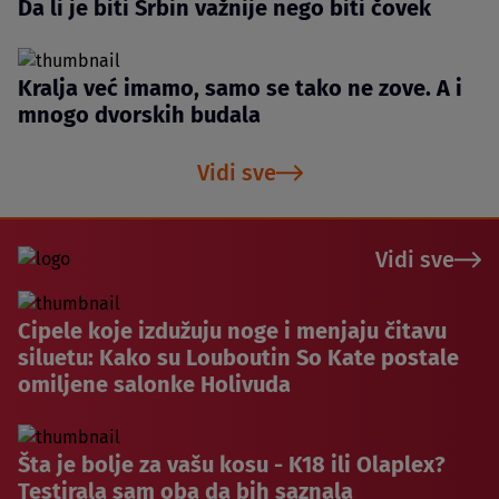
Da li je biti Srbin važnije nego biti čovek
Kralja već imamo, samo se tako ne zove. A i
mnogo dvorskih budala
Vidi sve
Vidi sve
Cipele koje izdužuju noge i menjaju čitavu
siluetu: Kako su Louboutin So Kate postale
omiljene salonke Holivuda
Šta je bolje za vašu kosu - K18 ili Olaplex?
Testirala sam oba da bih saznala