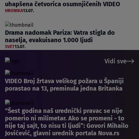
uhapšena četvorica osumnjičenih VIDEO
HRONIKA
13.07.
Drama nadomak Pariza: Vatra stigla do
naselja, evakuisano 1.000 ljudi
SVET
13.07.
Vidi sve
VIDEO Broj žrtava velikog požara u Španiji
porastao na 13, preminula jedna Britanka
“Šest godina naš urednički pravac se nije
pomerio ni milimetar. Ako se promeni - to
nije taj sajt, to nisu ti ljudi”: Govori Mihailo
Jovićević, glavni urednik portala Nova.rs