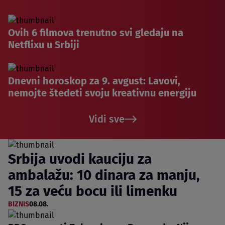
Ovih 6 filmova trenutno svi gledaju na
Netflixu u Srbiji
Dnevni horoskop za 9. avgust: Lavovi,
nemojte štedeti svoju kreativnu energiju
Vidi sve
Srbija uvodi kauciju za
ambalažu: 10 dinara za manju,
15 za veću bocu ili limenku
BIZNIS
08.08.