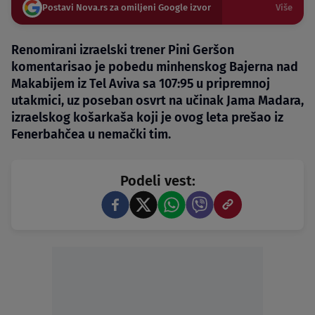
Postavi Nova.rs za omiljeni Google izvor
Više
Renomirani izraelski trener Pini Geršon
komentarisao je pobedu minhenskog Bajerna nad
Makabijem iz Tel Aviva sa 107:95 u pripremnoj
utakmici, uz poseban osvrt na učinak Jama Madara,
izraelskog košarkaša koji je ovog leta prešao iz
Fenerbahčea u nemački tim.
Podeli vest: