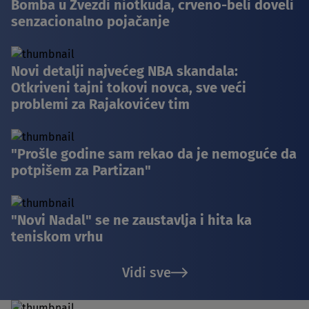
Bomba u Zvezdi niotkuda, crveno-beli doveli
senzacionalno pojačanje
Novi detalji najvećeg NBA skandala:
Otkriveni tajni tokovi novca, sve veći
problemi za Rajakovićev tim
"Prošle godine sam rekao da je nemoguće da
potpišem za Partizan"
"Novi Nadal" se ne zaustavlja i hita ka
teniskom vrhu
Vidi sve