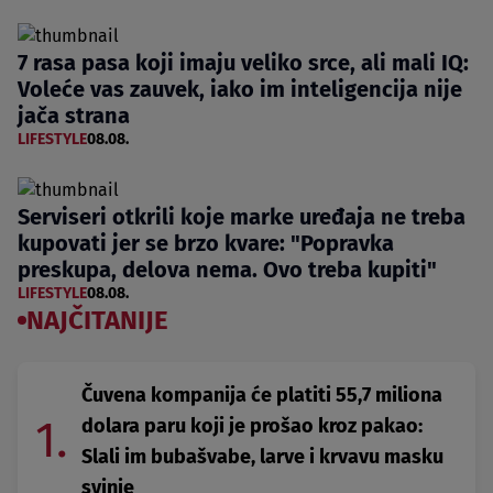
7 rasa pasa koji imaju veliko srce, ali mali IQ:
Voleće vas zauvek, iako im inteligencija nije
jača strana
LIFESTYLE
08.08.
Serviseri otkrili koje marke uređaja ne treba
kupovati jer se brzo kvare: "Popravka
preskupa, delova nema. Ovo treba kupiti"
LIFESTYLE
08.08.
NAJČITANIJE
Čuvena kompanija će platiti 55,7 miliona
1.
dolara paru koji je prošao kroz pakao:
Slali im bubašvabe, larve i krvavu masku
svinje