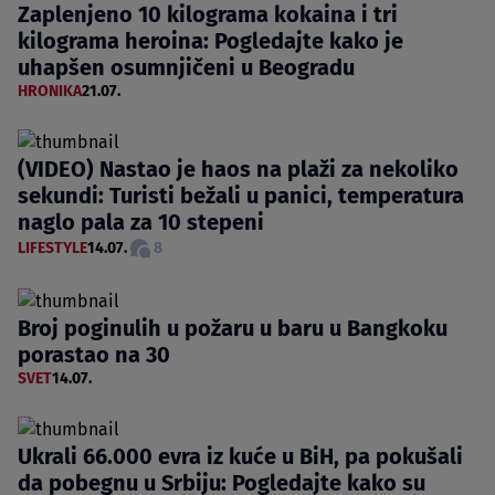
Zaplenjeno 10 kilograma kokaina i tri
kilograma heroina: Pogledajte kako je
uhapšen osumnjičeni u Beogradu
HRONIKA
21.07.
(VIDEO) Nastao je haos na plaži za nekoliko
sekundi: Turisti bežali u panici, temperatura
naglo pala za 10 stepeni
LIFESTYLE
14.07.
8
Broj poginulih u požaru u baru u Bangkoku
porastao na 30
SVET
14.07.
Ukrali 66.000 evra iz kuće u BiH, pa pokušali
da pobegnu u Srbiju: Pogledajte kako su