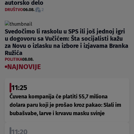
autorsko delo
DRUŠTVO
06.08.
2
Svedočimo li raskolu u SPS ili još jednoj igri
u dogovoru sa Vučićem: Šta socijalisti kažu
za Novu o izlasku na izbore i izjavama Branka
Ružića
POLITIKA
08.08.
NAJNOVIJE
11:25
Čuvena kompanija će platiti 55,7 miliona
dolara paru koji je prošao kroz pakao: Slali im
bubašvabe, larve i krvavu masku svinje
11:20