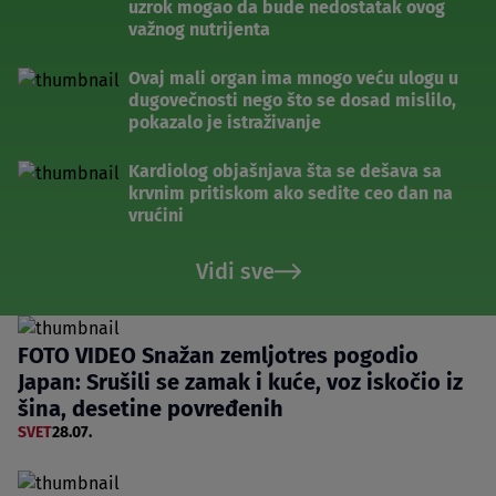
uzrok mogao da bude nedostatak ovog
važnog nutrijenta
Ovaj mali organ ima mnogo veću ulogu u
dugovečnosti nego što se dosad mislilo,
pokazalo je istraživanje
Kardiolog objašnjava šta se dešava sa
krvnim pritiskom ako sedite ceo dan na
vrućini
Vidi sve
FOTO VIDEO Snažan zemljotres pogodio
Japan: Srušili se zamak i kuće, voz iskočio iz
šina, desetine povređenih
SVET
28.07.