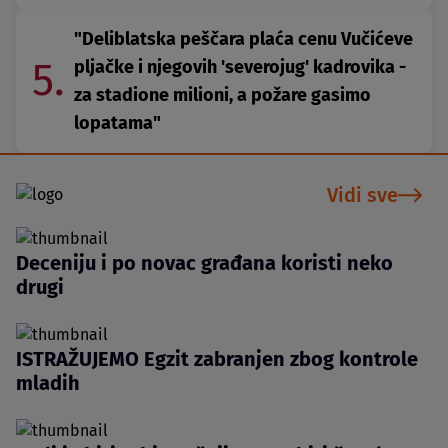
"Deliblatska peščara plaća cenu Vučićeve
5.
pljačke i njegovih 'severojug' kadrovika -
za stadione milioni, a požare gasimo
lopatama"
Vidi sve
Deceniju i po novac građana koristi neko
drugi
ISTRAŽUJEMO Egzit zabranjen zbog kontrole
mladih