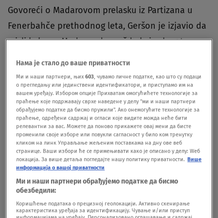
Govoreći o Madarovom prelasku iz Partizana u
Fenerbahče prethodnog leta, Geršon je izjavio da
misli kako se Madar sada možda kaje zbog te
odluke.
Нама је стало до ваше приватности
Ми и наши партнери, њих
603
, чувамо личне податке, као што су подаци
"Fenerbahče je bio pun zvezda, pa nije bilo
о прегледању или јединствени идентификатори, и приступамо им на
вашем уређају. Избором опције Прихватам омогућићете технологије за
prostora za njega. Sada, ako ne može da igra za
праћење које подржавају сврхе наведене у делу "ми и наши партнери
обрађујемо податке да бисмо пружили". Ако онемогућите технологије за
Bajern, pitanje je koliko će dugo opstati", rekao je
праћење, одређени садржај и огласи које видите можда неће бити
релевантни за вас. Можете да поново прикажете овај мени да бисте
Geršon, zaključujući da su visoke ambicije u
променили своје изборе или повукли сагласност у било ком тренутку
кликом на линк Управљање жељеним поставкама на дну ове веб
Fenerbahčeu sprečile Madara da se nametne, što
странице. Ваши избори ће се примењивати како је описано у делу: Wеб
локација. За више детаља погледајте нашу политику приватности.
Више
bi moglo uticati i na njegovu budućnost u
информација о вашој приватности
Bajernu.
Ми и наши партнери обрађујемо податке да бисмо
обезбедили:
Podsetimo, Madar nije otišao iz Partizana u
Коришћење података о прецизној геолокацији. Активно скенирање
карактеристика уређаја за идентификацију. Чување и/или приступ
информацијама на уређају. Персонализовано оглашавање и садржај,