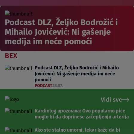
Podcast DLZ, Željko Bodrožić i
Mihailo Jovićević: Ni gašenje
medija im neće pomoći
BEX
Podcast DLZ, Željko Bodrožić i Mihailo
Jovićević: Ni gašenje medija im neće
pomoći
PODCAST
28.07.
Vidi sve
Kardiolog upozorava: Ovo popularno piće
moglo bi da doprinese začepljenju arterija
Ako ste stalno umorni, lekar kaže da bi