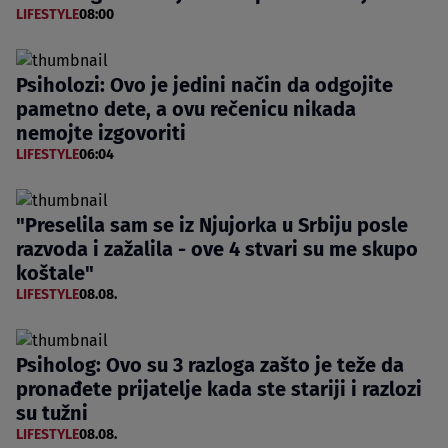
LIFESTYLE
08:00
Psiholozi: Ovo je jedini način da odgojite
pametno dete, a ovu rečenicu nikada
nemojte izgovoriti
LIFESTYLE
06:04
"Preselila sam se iz Njujorka u Srbiju posle
razvoda i zažalila - ove 4 stvari su me skupo
koštale"
LIFESTYLE
08.08.
Psiholog: Ovo su 3 razloga zašto je teže da
pronađete prijatelje kada ste stariji i razlozi
su tužni
LIFESTYLE
08.08.