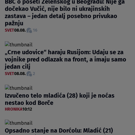
BBC o poseti Zelenskog u Beogradu: Nije ga
dočekao Vučić, nije bilo ni ukrajinskih
zastava – jedan detalj posebno privukao
pažnju
SVET
08.08.
16
„Crne udovice“ haraju Rusijom: Udaju se za
vojnike pred odlazak na front, a imaju samo
jedan cilj
SVET
08.08.
2
Izvučeno telo mladića (28) koji je noćas
nestao kod Borče
HRONIKA
10:12
Opsadno stanje na Dorćolu: Mladić (21)