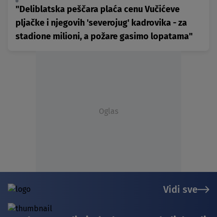
"Deliblatska peščara plaća cenu Vučićeve
pljačke i njegovih 'severojug' kadrovika - za
stadione milioni, a požare gasimo lopatama"
Oglas
Vidi sve