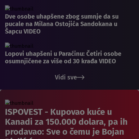
Dve osobe uhapšene zbog sumnje da su
pucale na Milana Ostojića Sandokana u
Šapcu VIDEO
Lopovi uhapšeni u Paraćinu: Četiri osobe
osumnjičene za više od 30 krađa VIDEO
Vidi sve
ISPOVEST - Kupovao kuće u
Kanadi za 150.000 dolara, pa ih
prodavao: Sve o čemu je Bojan