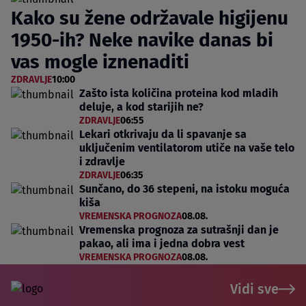
Kako su žene održavale higijenu
1950-ih? Neke navike danas bi
vas mogle iznenaditi
ZDRAVLJE
10:00
Zašto ista količina proteina kod mladih
deluje, a kod starijih ne?
ZDRAVLJE
06:55
Lekari otkrivaju da li spavanje sa
uključenim ventilatorom utiče na vaše telo
i zdravlje
ZDRAVLJE
06:35
Sunčano, do 36 stepeni, na istoku moguća
kiša
VREMENSKA PROGNOZA
08.08.
Vremenska prognoza za sutrašnji dan je
pakao, ali ima i jedna dobra vest
VREMENSKA PROGNOZA
08.08.
Vidi sve