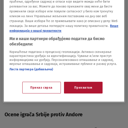
праћење, одређени садржај и огласи које видите можда неће бити
релевантни за вас. Можете да поново прикажете овај мени да бисте
променили своје изборе или повукли сагласност у било ком тренутку
кликом на линк Управљање жељеним поставкама на дну ове веб
странице. Ваши избори ће се примењивати како је описано у делу: Wеб
локација. За више детаља погледајте нашу политику приватности.
Више
photo: Pedja Milosavljevic / STARSPORT
|
photo: Pedja Milosavljevic /
информација о вашој приватности
STARSPORT
Ми и наши партнери обрађујемо податке да бисмо
обезбедили:
Da još uvek može da igra u reprezentaciji pokazao
Коришћење података о прецизној геолокацији. Активно скенирање
je i Aleksandar Katai, a Đorđe Petrović imao je
карактеристика уређаја за идентификацију. Чување и/или приступ
информацијама на уређају. Персонализовано оглашавање и садржај,
jedan lakši kardio trening protiv Andore.
мерење оглашавања и садржаја, истраживање публике и развој услуга.
Листа партнера (добављача)
Nikola Milenković je stavio svima do znanja zbog
Приказ сврха
Прихватам
čega je bio najbolji fudbaler Notingem Foresta i
svaku minimalnu šansu Andore je zaustavio.
Ocene igrača Srbije protiv Andore