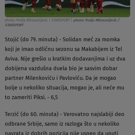
photo: Pedja Milosavljevic / STARSPORT
|
photo: Pedja Milosavljevic /
STARSPORT
Stojić (do 79. minuta) - Solidan meč za momka
koji je imao odličnu sezonu sa Makabijem iz Tel
Aviva. Nije grešio u kratkim dodavanjima i uz dva
dobijena vazdušna duela bio je sasvim dobar
partner Milenkoviću i Pavloviću. Da je mogao
bolje u nekoliko situacija, mogao je, ali neće mu
to zameriti Piksi. - 6,5
Terzić (do 60. minuta) - Verovatno najslabiji deo
odbrane Srbije, samo iz razloga što u nekoliko
navrata iz dobrih pozicija nije uspeo da uputi