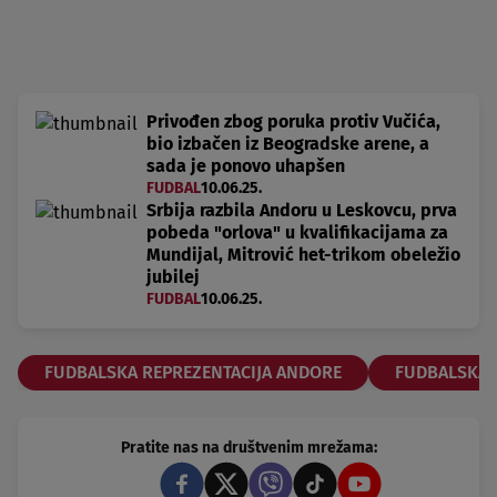
61'
20
Stefan Mitrovic
Vezni red
76'
18
Jan-Carlo Simic
Privođen zbog poruka protiv Vučića,
Odbrana
bio izbačen iz Beogradske arene, a
sada je ponovo uhapšen
83'
FUDBAL
10.06.25.
8
Nikola Stulic
Srbija razbila Andoru u Leskovcu, prva
Napad
pobeda "orlova" u kvalifikacijama za
Mundijal, Mitrović het-trikom obeležio
Kosta Nedeljkovic
2
jubilej
Odbrana
FUDBAL
10.06.25.
Lazar Kalicanin
21
Golman
FUDBALSKA REPREZENTACIJA ANDORE
FUDBALSKA R
Lazar Samardzic
11
Vezni red
Pratite nas na društvenim mrežama: