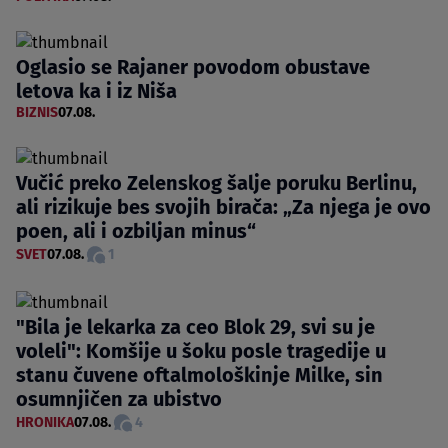
Oglasio se Rajaner povodom obustave
letova ka i iz Niša
BIZNIS
07.08.
Vučić preko Zelenskog šalje poruku Berlinu,
ali rizikuje bes svojih birača: „Za njega je ovo
poen, ali i ozbiljan minus“
SVET
07.08.
1
"Bila je lekarka za ceo Blok 29, svi su je
voleli": Komšije u šoku posle tragedije u
stanu čuvene oftalmološkinje Milke, sin
osumnjičen za ubistvo
HRONIKA
07.08.
4