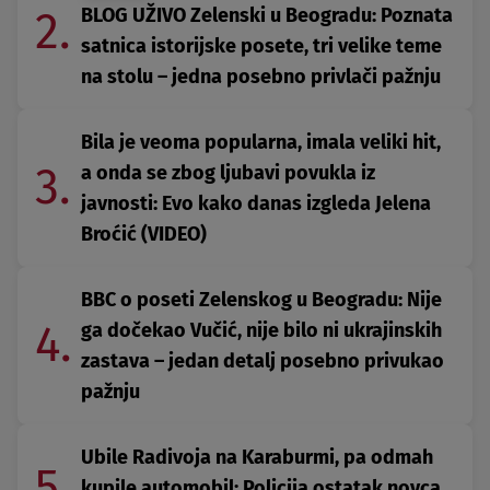
2.
BLOG UŽIVO Zelenski u Beogradu: Poznata
satnica istorijske posete, tri velike teme
na stolu – jedna posebno privlači pažnju
Bila je veoma popularna, imala veliki hit,
3.
a onda se zbog ljubavi povukla iz
javnosti: Evo kako danas izgleda Jelena
Broćić (VIDEO)
BBC o poseti Zelenskog u Beogradu: Nije
4.
ga dočekao Vučić, nije bilo ni ukrajinskih
zastava – jedan detalj posebno privukao
pažnju
Ubile Radivoja na Karaburmi, pa odmah
5.
kupile automobil: Policija ostatak novca