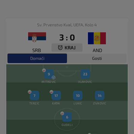
Sv. Prvenstvo Kval, UEFA, Kolo 4
3
:
0
KRAJ
SRB
AND
Domaći
Gosti
9
23
MITROVIC
VLAHOVIC
7
17
10
14
TERZIC
KATAI
LUKIC
ZIVKOVIC
6
GUDELJ