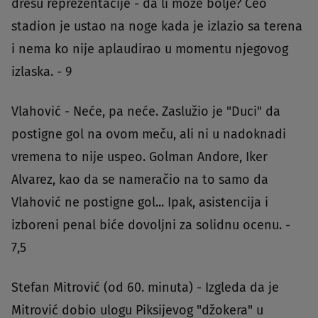
dresu reprezentacije - da li može bolje? Ceo
stadion je ustao na noge kada je izlazio sa terena
i nema ko nije aplaudirao u momentu njegovog
izlaska. - 9
Vlahović - Neće, pa neće. Zaslužio je "Duci" da
postigne gol na ovom meču, ali ni u nadoknadi
vremena to nije uspeo. Golman Andore, Iker
Alvarez, kao da se nameračio na to samo da
Vlahović ne postigne gol... Ipak, asistencija i
izboreni penal biće dovoljni za solidnu ocenu. -
7,5
Stefan Mitrović (od 60. minuta) - Izgleda da je
Mitrović dobio ulogu Piksijevog "džokera" u