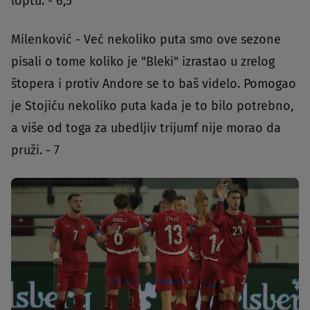
loptu. - 6,5
Milenković - Već nekoliko puta smo ove sezone
pisali o tome koliko je "Bleki" izrastao u zrelog
štopera i protiv Andore se to baš videlo. Pomogao
je Stojiću nekoliko puta kada je to bilo potrebno,
a više od toga za ubedljiv trijumf nije morao da
pruži. - 7