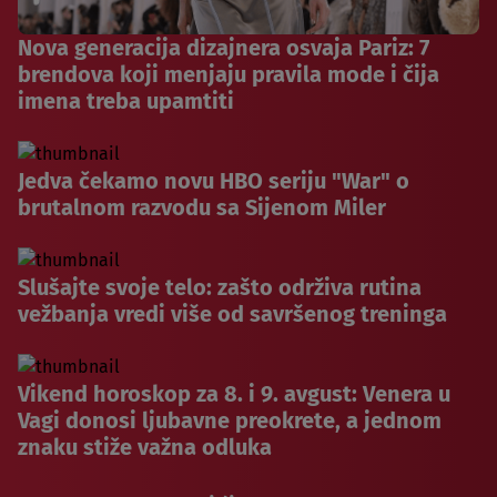
Nova generacija dizajnera osvaja Pariz: 7
brendova koji menjaju pravila mode i čija
imena treba upamtiti
Jedva čekamo novu HBO seriju "War" o
brutalnom razvodu sa Sijenom Miler
Slušajte svoje telo: zašto održiva rutina
vežbanja vredi više od savršenog treninga
Vikend horoskop za 8. i 9. avgust: Venera u
Vagi donosi ljubavne preokrete, a jednom
znaku stiže važna odluka