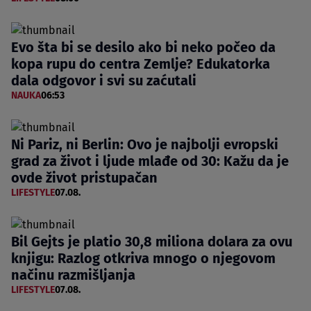
Evo šta bi se desilo ako bi neko počeo da
kopa rupu do centra Zemlje? Edukatorka
dala odgovor i svi su zaćutali
NAUKA
06:53
Ni Pariz, ni Berlin: Ovo je najbolji evropski
grad za život i ljude mlađe od 30: Kažu da je
ovde život pristupačan
LIFESTYLE
07.08.
Bil Gejts je platio 30,8 miliona dolara za ovu
knjigu: Razlog otkriva mnogo o njegovom
načinu razmišljanja
LIFESTYLE
07.08.