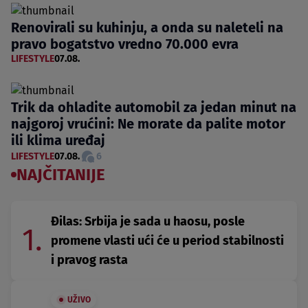
Renovirali su kuhinju, a onda su naleteli na
pravo bogatstvo vredno 70.000 evra
LIFESTYLE
07.08.
Trik da ohladite automobil za jedan minut na
najgoroj vrućini: Ne morate da palite motor
ili klima uređaj
LIFESTYLE
07.08.
6
NAJČITANIJE
Đilas: Srbija je sada u haosu, posle
1.
promene vlasti ući će u period stabilnosti
i pravog rasta
UŽIVO