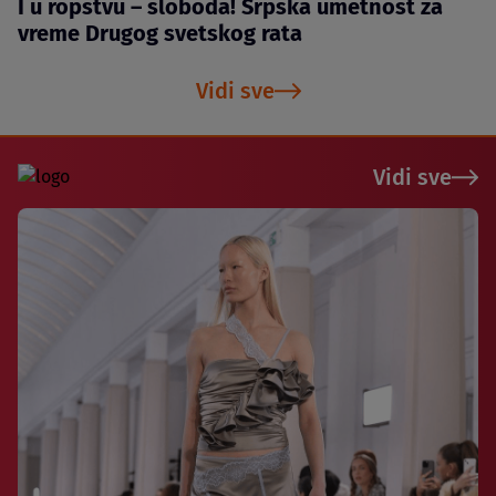
I u ropstvu – sloboda! Srpska umetnost za
vreme Drugog svetskog rata
Vidi sve
Vidi sve