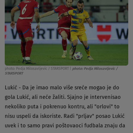
photo: Pedja Milosavljevic / STARSPORT
|
photo: Pedja Milosavljevic /
STARSPORT
Lukić - Da je imao malo više sreće mogao je do
gola Lukić, ali neće žaliti. Sjajno je intervenisao
nekoliko puta i pokrenuo kontru, ali "orlovi" to
nisu uspeli da iskoriste. Radi "prljav" posao Lukić
uvek i to samo pravi poštovaoci fudbala znaju da