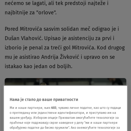
nećemo se lagati, ali tek predstoji najteže i
najbitnije za "orlove".
Pored Mitrovića sasvim solidan meč odigrao je i
Dušan Vlahović. Upisao je asistenciju za prvi i
izborio je penal za treći gol Mitrovića. Kod drugog
mu je asistirao Andrija Živković i upravo on se
istakao kao jedan od boljih.
Нама је стало до ваше приватности
Ми и наши партнери, њих
603
, чувамо личне податке, као што су подаци
о прегледању или јединствени идентификатори, и приступамо им на
вашем уређају. Избором опције Прихватам омогућићете технологије за
праћење које подржавају сврхе наведене у делу "ми и наши партнери
обрађујемо податке да бисмо пружили". Ако онемогућите технологије за