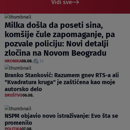
Vidi sve
Milka došla da poseti sina,
komšije čule zapomaganje, pa
pozvale policiju: Novi detalji
zločina na Novom Beogradu
HRONIKA
06.08.
12
Branko Stanković: Razumem gnev RTS-a ali
"Kvadratura kruga" je zaštićena kao moje
autorsko delo
DRUŠTVO
06.08.
NSPM objavio novo istraživanje: Evo šta se
promenilo
POLITIKA
07.08.