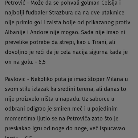
Petrović - Može da se pohvali golman Čelsija i
najbolji fudbaler Strazbura da na dve utakmice
nije primio gol i zaista bolje od prikazanog protiv
Albanije i Andore nije mogao. Sada nije imao ni
prevelike potrebe da strepi, kao u Tirani, ali
dovoljno je reći da je cela nacija sigurna kada je
on na golu. - 6,5
Pavlović - Nekoliko puta je imao štoper Milana u
svom stilu izlazak ka sredini terena, ali danas to
nije proizvelo ništa u napadu. Uz saborce u
odbrani odigrao je smiren meč i u pojedinim
momentima ljutio se na Petrovića zato što je
preskakao igru od noge do noge, već ispucavao