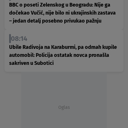
BBC o poseti Zelenskog u Beogradu: Nije ga
dočekao Vučić, nije bilo ni ukrajinskih zastava
– jedan detalj posebno privukao pažnju
08:14
Ubile Radivoja na Karaburmi, pa odmah kupile
automobil: Policija ostatak novca pronašla
sakriven u Subotici
Oglas