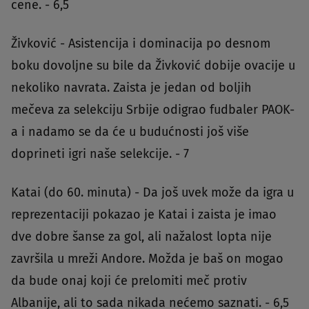
cene. - 6,5
Živković - Asistencija i dominacija po desnom
boku dovoljne su bile da Živković dobije ovacije u
nekoliko navrata. Zaista je jedan od boljih
mečeva za selekciju Srbije odigrao fudbaler PAOK-
a i nadamo se da će u budućnosti još više
doprineti igri naše selekcije. - 7
Katai (do 60. minuta) - Da još uvek može da igra u
reprezentaciji pokazao je Katai i zaista je imao
dve dobre šanse za gol, ali nažalost lopta nije
završila u mreži Andore. Možda je baš on mogao
da bude onaj koji će prelomiti meč protiv
Albanije, ali to sada nikada nećemo saznati. - 6,5