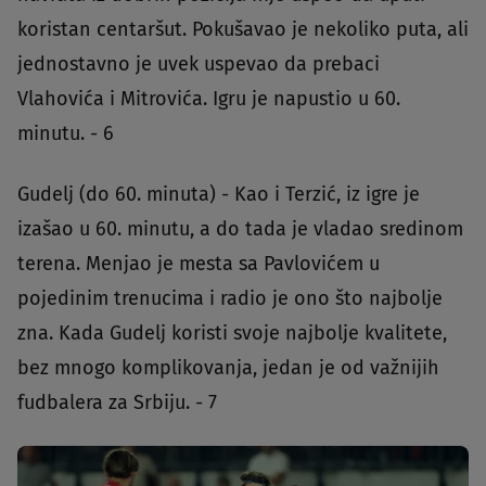
koristan centaršut. Pokušavao je nekoliko puta, ali
jednostavno je uvek uspevao da prebaci
Vlahovića i Mitrovića. Igru je napustio u 60.
minutu. - 6
Gudelj (do 60. minuta) - Kao i Terzić, iz igre je
izašao u 60. minutu, a do tada je vladao sredinom
terena. Menjao je mesta sa Pavlovićem u
pojedinim trenucima i radio je ono što najbolje
zna. Kada Gudelj koristi svoje najbolje kvalitete,
bez mnogo komplikovanja, jedan je od važnijih
fudbalera za Srbiju. - 7