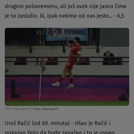
drugom poluvremenu, ali još uvek nije jasno čime
je to zaslužio. Ili, ipak nekima od nas jeste... - 6,5
Foto: Starsport
|
Foto: Starsport
Uroš Račić (od 60. minuta) - Ušao je Račić i
pokazao želju da bude zapažen i to je uspeo.