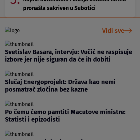
pronašla sakriven u Subotici
Vidi sve
Svetislav Basara, intervju: Vučić ne raspisuje
izbore jer nije siguran da će ih dobiti
Slučaj Energoprojekt: Država kao nemi
posmatrač zločina bez kazne
Po čemu ćemo pamtiti Macutove ministre:
Statisti i epizodisti