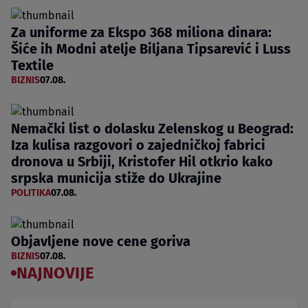
Za uniforme za Ekspo 368 miliona dinara:
Šiće ih Modni atelje Biljana Tipsarević i Luss
Textile
BIZNIS
07.08.
Nemački list o dolasku Zelenskog u Beograd:
Iza kulisa razgovori o zajedničkoj fabrici
dronova u Srbiji, Kristofer Hil otkrio kako
srpska municija stiže do Ukrajine
POLITIKA
07.08.
Objavljene nove cene goriva
BIZNIS
07.08.
NAJNOVIJE