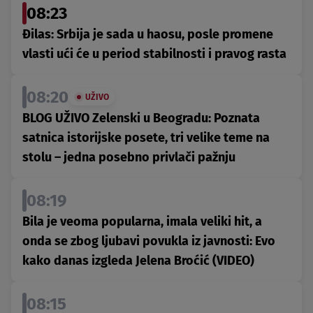
08:23
Đilas: Srbija je sada u haosu, posle promene
vlasti ući će u period stabilnosti i pravog rasta
08:20
UŽIVO
BLOG UŽIVO Zelenski u Beogradu: Poznata
satnica istorijske posete, tri velike teme na
stolu – jedna posebno privlači pažnju
08:19
Bila je veoma popularna, imala veliki hit, a
onda se zbog ljubavi povukla iz javnosti: Evo
kako danas izgleda Jelena Broćić (VIDEO)
08:15