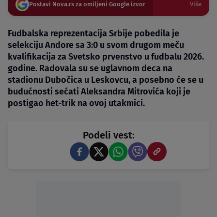
Postavi Nova.rs za omiljeni Google izvor
Više
Fudbalska reprezentacija Srbije pobedila je
selekciju Andore sa 3:0 u svom drugom meču
kvalifikacija za Svetsko prvenstvo u fudbalu 2026.
godine. Radovala su se uglavnom deca na
stadionu Dubočica u Leskovcu, a posebno će se u
budućnosti sećati Aleksandra Mitrovića koji je
postigao het-trik na ovoj utakmici.
Podeli vest: