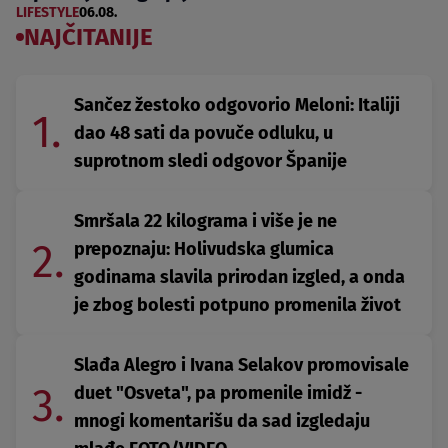
LIFESTYLE
06.08.
NAJČITANIJE
Sančez žestoko odgovorio Meloni: Italiji
1.
dao 48 sati da povuče odluku, u
suprotnom sledi odgovor Španije
Smršala 22 kilograma i više je ne
2.
prepoznaju: Holivudska glumica
godinama slavila prirodan izgled, a onda
je zbog bolesti potpuno promenila život
Slađa Alegro i Ivana Selakov promovisale
3.
duet "Osveta", pa promenile imidž -
mnogi komentarišu da sad izgledaju