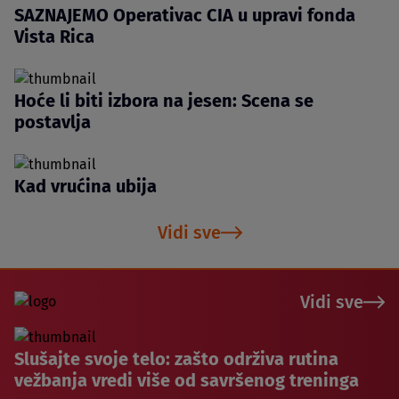
SAZNAJEMO Operativac CIA u upravi fonda
Vista Rica
Hoće li biti izbora na jesen: Scena se
postavlja
Kad vrućina ubija
Vidi sve
Vidi sve
Slušajte svoje telo: zašto održiva rutina
vežbanja vredi više od savršenog treninga