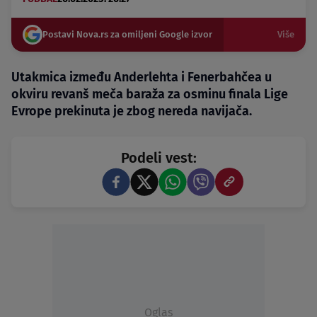
Postavi Nova.rs za omiljeni Google izvor
Više
Utakmica između Anderlehta i Fenerbahčea u
okviru revanš meča baraža za osminu finala Lige
Evrope prekinuta je zbog nereda navijača.
Podeli vest:
Oglas