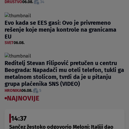
DRUŠTVO
06.08.
34
Evo kada se EES gasi: Ovo je privremeno
rešenje koje menja kontrole na granicama
EU
SVET
06.08.
Reditelj Stevan Filipović pretučen u centru
Beograda: Napadači mu oteli telefon, tukli ga
metalnom stolicom, tvrdi da je u pitanju
grupa plaćenika SNS (VIDEO)
HRONIKA
06.08.
5
NAJNOVIJE
14:37
Sančez žestoko odgovorio Meloni: Italiji dao