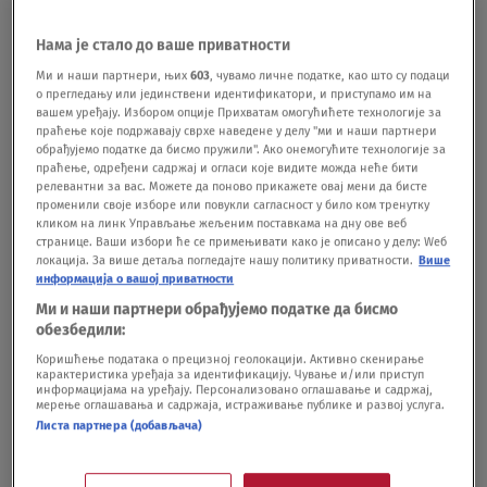
Igrači su u međuvremenu otišli u svlačionice.
Нама је стало до ваше приватности
Ми и наши партнери, њих
603
, чувамо личне податке, као што су подаци
о прегледању или јединствени идентификатори, и приступамо им на
вашем уређају. Избором опције Прихватам омогућићете технологије за
праћење које подржавају сврхе наведене у делу "ми и наши партнери
обрађујемо податке да бисмо пружили". Ако онемогућите технологије за
праћење, одређени садржај и огласи које видите можда неће бити
🚨‼️ There was a fight in the stands during the Anderlecht
релевантни за вас. Можете да поново прикажете овај мени да бисте
vs Fenerbahçe match. As a result, the match has been
променили своје изборе или повукли сагласност у било ком тренутку
suspended for 15 minutes. (
@erdemakbs
)
кликом на линк Управљање жељеним поставкама на дну ове веб
странице. Ваши избори ће се примењивати како је описано у делу: Wеб
pic.twitter.com/BrM8LuycMq
локација. За више детаља погледајте нашу политику приватности.
Више
информација о вашој приватности
— EuroFoot (@eurofootcom)
February 20, 2025
Ми и наши партнери обрађујемо податке да бисмо
обезбедили:
Коришћење података о прецизној геолокацији. Активно скенирање
карактеристика уређаја за идентификацију. Чување и/или приступ
информацијама на уређају. Персонализовано оглашавање и садржај,
мерење оглашавања и садржаја, истраживање публике и развој услуга.
Листа партнера (добављача)
VIDEO Zbog njih su Tadić, Kostić i
ostali morali da beže u svlačionicu: