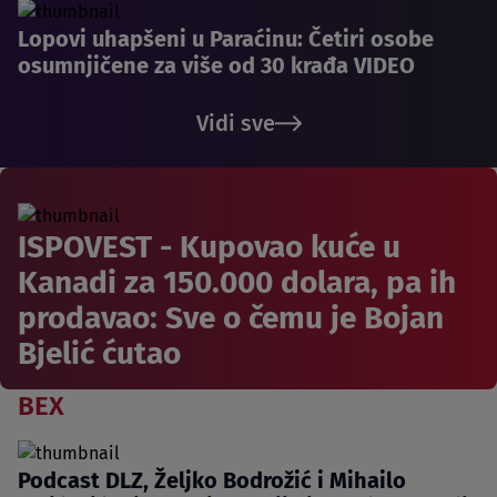
Lopovi uhapšeni u Paraćinu: Četiri osobe
osumnjičene za više od 30 krađa VIDEO
Vidi sve
ISPOVEST - Kupovao kuće u
Kanadi za 150.000 dolara, pa ih
prodavao: Sve o čemu je Bojan
Bjelić ćutao
BEX
Podcast DLZ, Željko Bodrožić i Mihailo