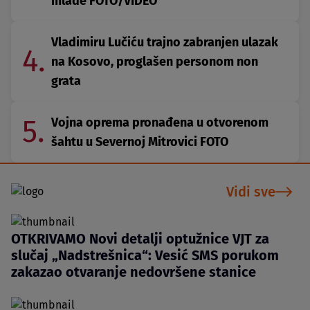
mlađe FOTO/VIDEO
Vladimiru Lučiću trajno zabranjen ulazak
4.
na Kosovo, proglašen personom non
grata
5.
Vojna oprema pronađena u otvorenom
šahtu u Severnoj Mitrovici FOTO
Vidi sve
OTKRIVAMO Novi detalji optužnice VJT za
slučaj „Nadstrešnica“: Vesić SMS porukom
zakazao otvaranje nedovršene stanice