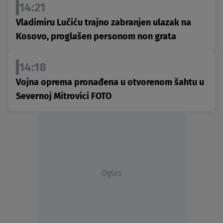
14:21
Vladimiru Lučiću trajno zabranjen ulazak na
Kosovo, proglašen personom non grata
14:18
Vojna oprema pronađena u otvorenom šahtu u
Severnoj Mitrovici FOTO
Oglas