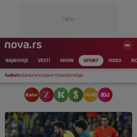
Oglas
NAJNOVIJE
VESTI
SHOW
SPORT
VIDEO
NO
Fudbal
Košarka
Tenis
Sport Ostalo
Evroliga