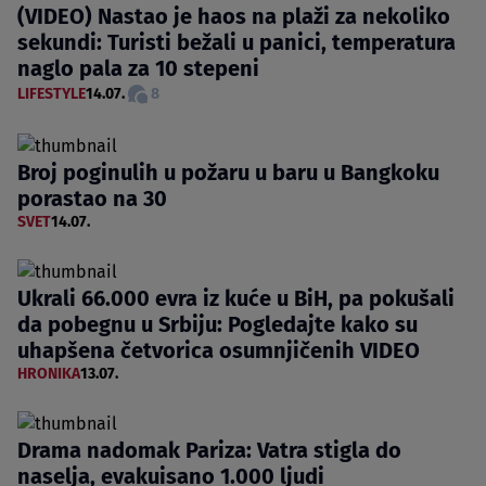
(VIDEO) Nastao je haos na plaži za nekoliko
sekundi: Turisti bežali u panici, temperatura
naglo pala za 10 stepeni
LIFESTYLE
14.07.
8
Broj poginulih u požaru u baru u Bangkoku
porastao na 30
SVET
14.07.
Ukrali 66.000 evra iz kuće u BiH, pa pokušali
da pobegnu u Srbiju: Pogledajte kako su
uhapšena četvorica osumnjičenih VIDEO
HRONIKA
13.07.
Drama nadomak Pariza: Vatra stigla do
naselja, evakuisano 1.000 ljudi