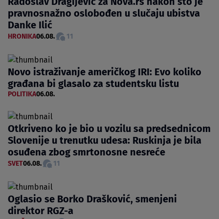
Radoslav Dragijević za Nova.rs nakon što je
pravnosnažno oslobođen u slučaju ubistva
Danke Ilić
HRONIKA
06.08.
11
Novo istraživanje američkog IRI: Evo koliko
građana bi glasalo za studentsku listu
POLITIKA
06.08.
Otkriveno ko je bio u vozilu sa predsednicom
Slovenije u trenutku udesa: Ruskinja je bila
osuđena zbog smrtonosne nesreće
SVET
06.08.
11
Oglasio se Borko Drašković, smenjeni
direktor RGZ-a