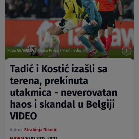
Foto: AA/ABACA / Abaca Press / Profimedia
Tadić i Kostić izašli sa
terena, prekinuta
utakmica - neverovatan
haos i skandal u Belgiji
VIDEO
Autor:
Strahinja Nikolić
FUDBAL
20.02.2025. 20:27