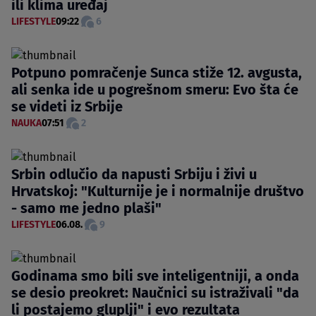
ili klima uređaj
LIFESTYLE
09:22
6
Potpuno pomračenje Sunca stiže 12. avgusta,
ali senka ide u pogrešnom smeru: Evo šta će
se videti iz Srbije
NAUKA
07:51
2
Srbin odlučio da napusti Srbiju i živi u
Hrvatskoj: "Kulturnije je i normalnije društvo
- samo me jedno plaši"
LIFESTYLE
06.08.
9
Godinama smo bili sve inteligentniji, a onda
se desio preokret: Naučnici su istraživali "da
li postajemo gluplji" i evo rezultata