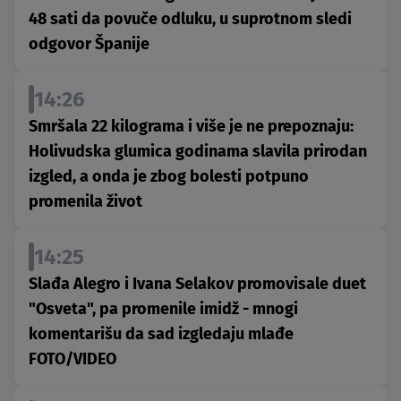
48 sati da povuče odluku, u suprotnom sledi
odgovor Španije
14:26
Smršala 22 kilograma i više je ne prepoznaju:
Holivudska glumica godinama slavila prirodan
izgled, a onda je zbog bolesti potpuno
promenila život
14:25
Slađa Alegro i Ivana Selakov promovisale duet
"Osveta", pa promenile imidž - mnogi
komentarišu da sad izgledaju mlađe
FOTO/VIDEO