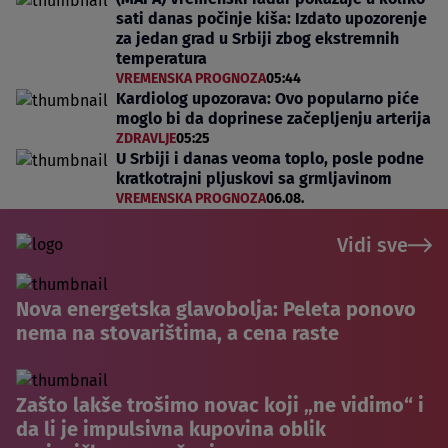
sati danas počinje kiša: Izdato upozorenje
za jedan grad u Srbiji zbog ekstremnih
temperatura
VREMENSKA PROGNOZA
05:44
Kardiolog upozorava: Ovo popularno piće
moglo bi da doprinese začepljenju arterija
ZDRAVLJE
05:25
U Srbiji i danas veoma toplo, posle podne
kratkotrajni pljuskovi sa grmljavinom
VREMENSKA PROGNOZA
06.08.
Vidi sve
Nova energetska glavobolja: Peleta ponovo
nema na stovarištima, a cena raste
Zašto lakše trošimo novac koji „ne vidimo“ i
da li je impulsivna kupovina oblik