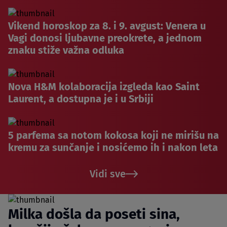
Vikend horoskop za 8. i 9. avgust: Venera u
Vagi donosi ljubavne preokrete, a jednom
znaku stiže važna odluka
Nova H&M kolaboracija izgleda kao Saint
Laurent, a dostupna je i u Srbiji
5 parfema sa notom kokosa koji ne mirišu na
kremu za sunčanje i nosićemo ih i nakon leta
Vidi sve
Milka došla da poseti sina,