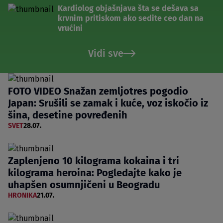
Kardiolog objašnjava šta se dešava sa
krvnim pritiskom ako sedite ceo dan na
vrućini
Vidi sve
FOTO VIDEO Snažan zemljotres pogodio
Japan: Srušili se zamak i kuće, voz iskočio iz
šina, desetine povređenih
SVET
28.07.
Zaplenjeno 10 kilograma kokaina i tri
kilograma heroina: Pogledajte kako je
uhapšen osumnjičeni u Beogradu
HRONIKA
21.07.