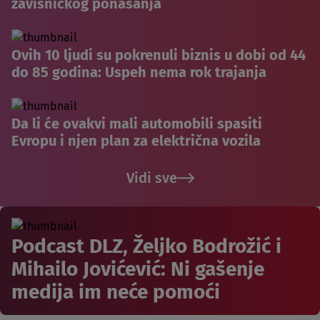
zavisničkog ponašanja
Ovih 10 ljudi su pokrenuli biznis u dobi od 44
do 85 godina: Uspeh nema rok trajanja
Da li će ovakvi mali automobili spasiti
Evropu i njen plan za električna vozila
Vidi sve
Podcast DLZ, Željko Bodrožić i
Mihailo Jovićević: Ni gašenje
medija im neće pomoći