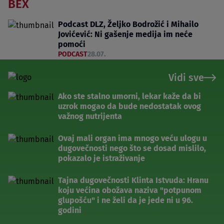
BEX
Podcast DLZ, Željko Bodrožić i Mihailo
Jovićević: Ni gašenje medija im neće
pomoći
PODCAST
28.07.
Vidi sve
Ako ste stalno umorni, lekar kaže da bi
uzrok mogao da bude nedostatak ovog
važnog nutrijenta
Ovaj mali organ ima mnogo veću ulogu u
dugovečnosti nego što se dosad mislilo,
pokazalo je istraživanje
Tajna dugovečnosti Klinta Istvuda: Hranu
koju većina obožava naziva "potpunom
glupošću" i ne želi da je jede ni u 96.
godini