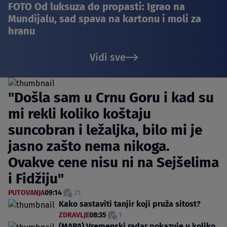
FOTO Od luksuza do propasti: Igrao na
Mundijalu, sad spava na kartonu i moli za
hranu
Vidi sve
"Došla sam u Crnu Goru i kad su
mi rekli koliko koštaju
suncobran i ležaljka, bilo mi je
jasno zašto nema nikoga.
Ovakve cene nisu ni na Sejšelima
i Fidžiju"
PUTOVANJA
09:14
21
Kako sastaviti tanjir koji pruža sitost?
ZDRAVLJE
08:35
1
(MAPA) Vremenski radar pokazuje u koliko