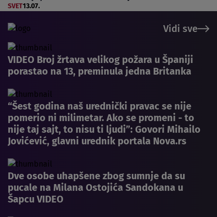
SVET
13.07.
Vidi sve
VIDEO Broj žrtava velikog požara u Španiji
porastao na 13, preminula jedna Britanka
“Šest godina naš urednički pravac se nije
pomerio ni milimetar. Ako se promeni - to
nije taj sajt, to nisu ti ljudi”: Govori Mihailo
Jovićević, glavni urednik portala Nova.rs
Dve osobe uhapšene zbog sumnje da su
pucale na Milana Ostojića Sandokana u
Šapcu VIDEO