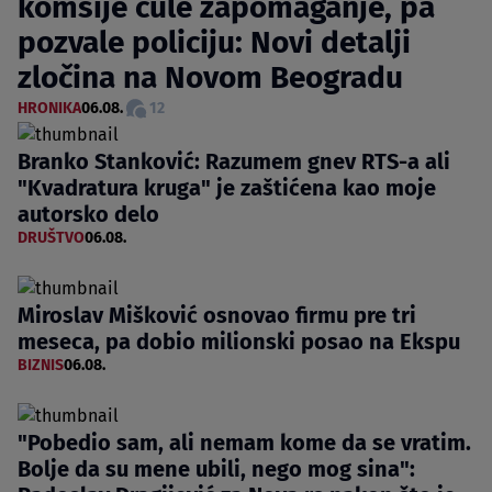
komšije čule zapomaganje, pa
pozvale policiju: Novi detalji
zločina na Novom Beogradu
HRONIKA
06.08.
12
Branko Stanković: Razumem gnev RTS-a ali
"Kvadratura kruga" je zaštićena kao moje
autorsko delo
DRUŠTVO
06.08.
Miroslav Mišković osnovao firmu pre tri
meseca, pa dobio milionski posao na Ekspu
BIZNIS
06.08.
"Pobedio sam, ali nemam kome da se vratim.
Bolje da su mene ubili, nego mog sina":