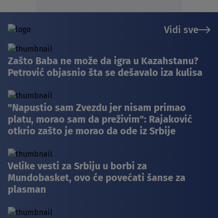
Vidi sve
Zašto Baba ne može da igra u Kazahstanu?
Petrović objasnio šta se dešavalo iza kulisa
"Napustio sam Zvezdu jer nisam primao
platu, morao sam da preživim": Rajaković
otkrio zašto je morao da ode iz Srbije
Velike vesti za Srbiju u borbi za
Mundobasket, ovo će povećati šanse za
plasman