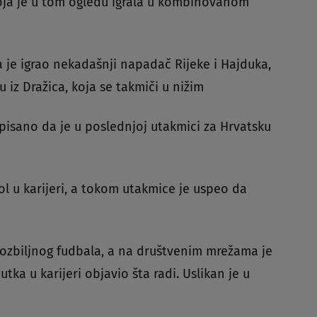
 koja je u tom ogledu igrala u kombinovanom
a je igrao nekadašnji napadač Rijeke i Hajduka,
 iz Dražica, koja se takmiči u nižim
 upisano da je u poslednjoj utakmici za Hrvatsku
ol u karijeri, a tokom utakmice je uspeo da
ozbiljnog fudbala, a na društvenim mrežama je
tka u karijeri objavio šta radi. Uslikan je u