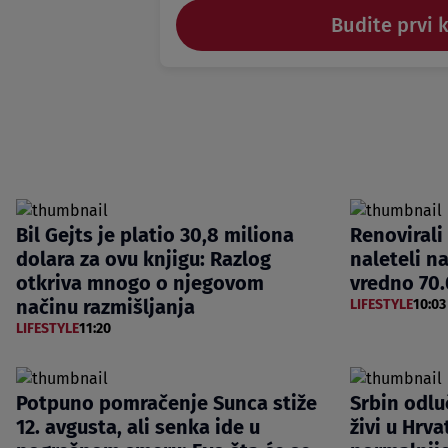
Budite prvi 
Bil Gejts je platio 30,8 miliona
Renovirali
dolara za ovu knjigu: Razlog
naleteli n
otkriva mnogo o njegovom
vredno 70.
načinu razmišljanja
LIFESTYLE
10:03
LIFESTYLE
11:20
Potpuno pomračenje Sunca stiže
Srbin odlu
12. avgusta, ali senka ide u
živi u Hrva