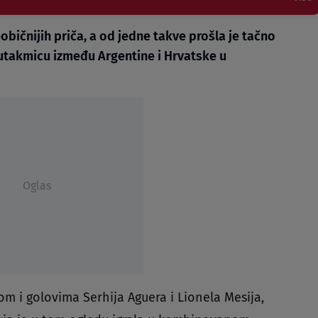
bičnijih priča, a od jedne takve prošla je tačno
u utakmicu između Argentine i Hrvatske u
Oglas
tom i golovima Serhija Aguera i Lionela Mesija,