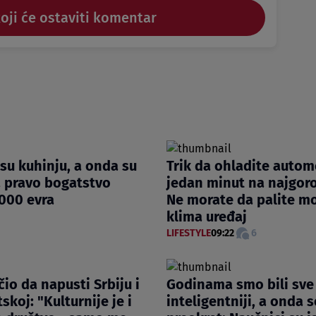
koji će ostaviti komentar
 su kuhinju, a onda su
Trik da ohladite autom
a pravo bogatstvo
jedan minut na najgoroj
000 evra
Ne morate da palite mot
klima uređaj
LIFESTYLE
09:22
6
čio da napusti Srbiju i
Godinama smo bili sve
tskoj: "Kulturnije je i
inteligentniji, a onda 