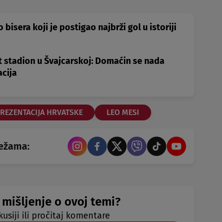
isera koji je postigao najbrži gol u istoriji
t stadion u Švajcarskoj: Domaćin se nada
acija
REZENTACIJA HRVATSKE
LEO MESI
režama:
 mišljenje o ovoj temi?
kusiji ili pročitaj komentare