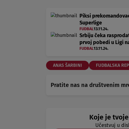
Piksi prekomandovao b
Superlige
FUDBAL
13.11.24.
Srbiju čeka rasproda
prvoj pobedi u Ligi n
FUDBAL
13.11.24.
ANAS ŠARBINI
FUDBALSKA REP
Pratite nas na društvenim m
Koje je tvoje
Učestvuj u dis