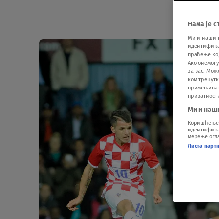
Нама је с
Ми и наши 
идентификат
праћење кој
Ако онемогу
за вас. Мож
ком тренутк
примењивати
приватност
Ми и наш
Коришћење п
идентификац
мерење огла
Листа парт