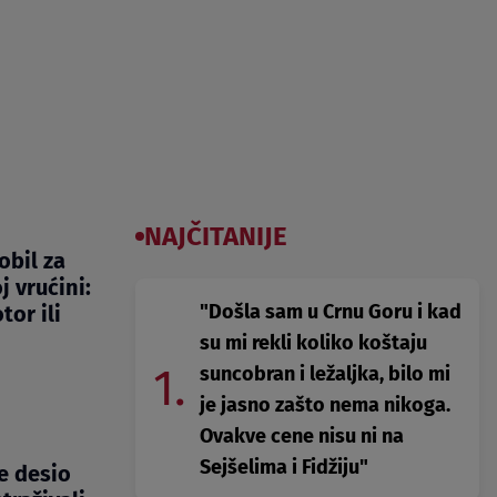
NAJČITANIJE
obil za
 vrućini:
"Došla sam u Crnu Goru i kad
or ili
su mi rekli koliko koštaju
1.
suncobran i ležaljka, bilo mi
je jasno zašto nema nikoga.
Ovakve cene nisu ni na
Sejšelima i Fidžiju"
se desio