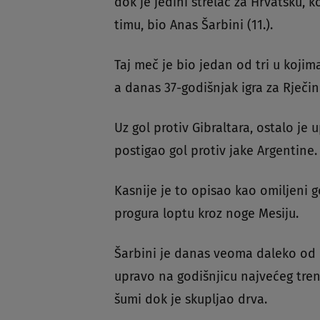
dok je jedini strelac za Hrvatsku,
timu, bio Anas Šarbini (11.).
Taj meč je bio jedan od tri u kojim
a danas 37-godišnjak igra za Rječinu
Uz gol protiv Gibraltara, ostalo je
postigao gol protiv jake Argentine.
Kasnije je to opisao kao omiljeni g
progura loptu kroz noge Mesiju.
Šarbini je danas veoma daleko od 
upravo na godišnjicu najvećeg trenu
šumi dok je skupljao drva.