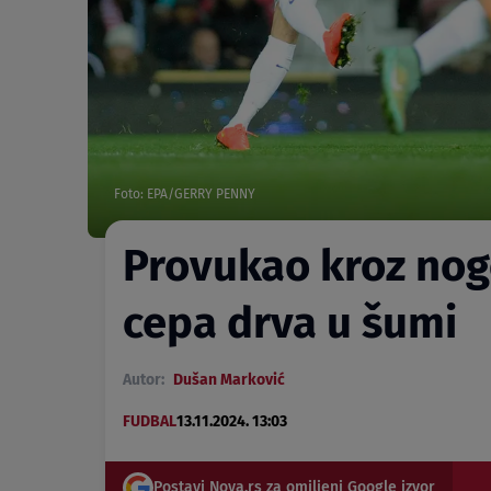
Foto: EPA/GERRY PENNY
Provukao kroz noge
cepa drva u šumi
Autor:
Dušan Marković
FUDBAL
13.11.2024. 13:03
Postavi Nova.rs za omiljeni Google izvor