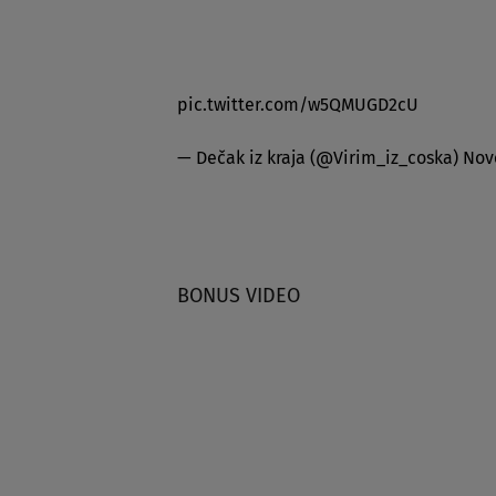
pic.twitter.com/w5QMUGD2cU
— Dečak iz kraja (@Virim_iz_coska)
Nov
BONUS VIDEO