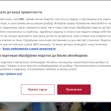
тало до ваше приватности
партнери, њих
603
, чувамо личне податке, као што су подаци о прегледању или једин
ори, и приступамо им на вашем уређају. Избором опције Прихватам омогућићете те
е подржавају сврхе наведене у делу "ми и наши партнери обрађујемо податке да бис
ћите технологије за праћење, одређени садржај и огласи које видите можда неће б
ете да поново прикажете овај мени да бисте променили своје изборе или повукли саг
у кликом на линк Управљање жељеним поставкама на дну ове веб странице. Ваши и
 како је описано у делу: Wеб локација. За више детаља погледајте нашу политику
и.
Више информација о вашој приватности
и партнери обрађујемо податке да бисмо обезбедили:
одатака о прецизној геолокацији. Активно скенирање карактеристика уређаја за
ију. Чување и/или приступ информацијама на уређају. Персонализовано оглашавањ
шавања и садржаја, истраживање публике и развој услуга.
нера (добављача)
Приказ сврха
Прихватам