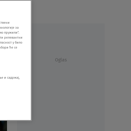
ствени
хнологије за
мо пружили".
ити релевантни
ласност у било
збори ће се
Oglas
е и садржај,