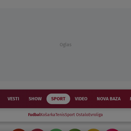
Oglas
VESTI
SHOW
SPORT
VIDEO
NOVA BAZA
Fudbal
Košarka
Tenis
Sport Ostalo
Evroliga