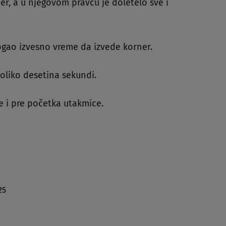
er, a u njegovom pravcu je doletelo sve i
mogao izvesno vreme da izvede korner.
koliko desetina sekundi.
le i pre početka utakmice.
25