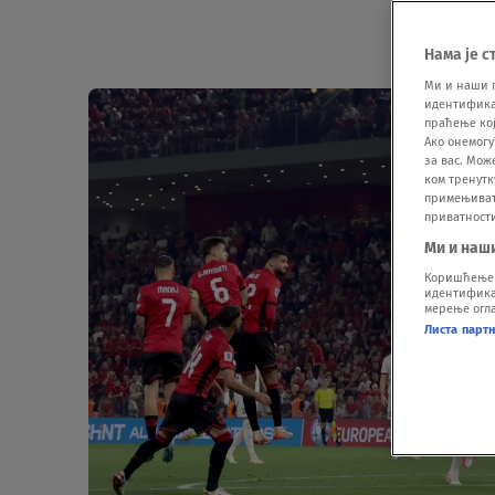
Нама је с
Ми и наши 
идентификат
праћење кој
Ако онемогу
за вас. Мож
ком тренутк
примењивати
приватност
Ми и наш
Коришћење п
идентификац
мерење огла
Листа парт