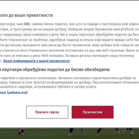
тало до ваше приватности
партнери, њих
603
, чувамо личне податке, као што су подаци о прегледању или једин
ори, и приступамо им на вашем уређају. Избором опције Прихватам омогућићете те
е подржавају сврхе наведене у делу "ми и наши партнери обрађујемо податке да бис
ћите технологије за праћење, одређени садржај и огласи које видите можда неће б
ете да поново прикажете овај мени да бисте променили своје изборе или повукли саг
у кликом на линк Управљање жељеним поставкама на дну ове веб странице. Ваши и
 како је описано у делу: Wеб локација. За више детаља погледајте нашу политику
и.
Више информација о вашој приватности
и партнери обрађујемо податке да бисмо обезбедили:
одатака о прецизној геолокацији. Активно скенирање карактеристика уређаја за
ију. Чување и/или приступ информацијама на уређају. Персонализовано оглашавањ
шавања и садржаја, истраживање публике и развој услуга.
нера (добављача)
Приказ сврха
Прихватам