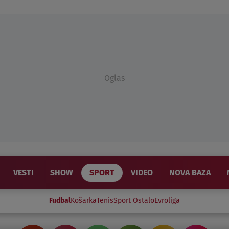
Oglas
VESTI
SHOW
SPORT
VIDEO
NOVA BAZA
Fudbal
Košarka
Tenis
Sport Ostalo
Evroliga