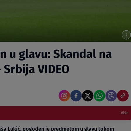
n u glavu: Skandal na
- Srbija VIDEO
Više
 Saša Lukić, pogođen je predmetom u glavu tokom