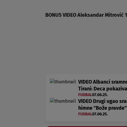
BONUS VIDEO Aleksandar Mitrović 1
VIDEO Albanci sramno 
Tirani: Deca pokaziv
FUDBAL
07.06.25.
VIDEO Drugi ugao sr
himne "Bože pravde"
FUDBAL
07.06.25.