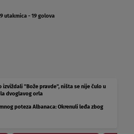
9 utakmica - 19 golova
izviždali "Bože pravde", ništa se nije čulo u
ala dvoglavog orla
amnog poteza Albanaca: Okrenuli leđa zbog