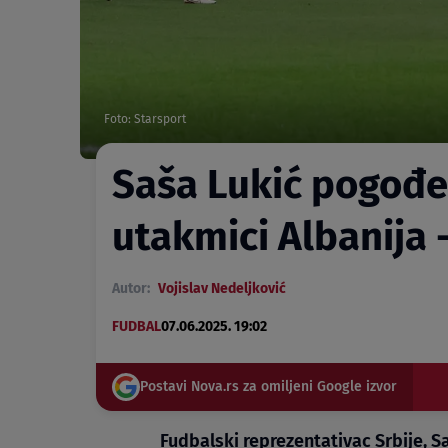
Foto: Starsport
Saša Lukić pogođe
utakmici Albanija 
Autor:
Vojislav Nedeljković
FUDBAL
07.06.2025. 19:02
Postavi Nova.rs za omiljeni Google izvor
Fudbalski reprezentativac Srbije,