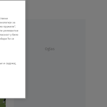
ствени
хнологије за
мо пружили".
ити релевантни
ласност у било
збори ће се
Oglas
е и садржај,