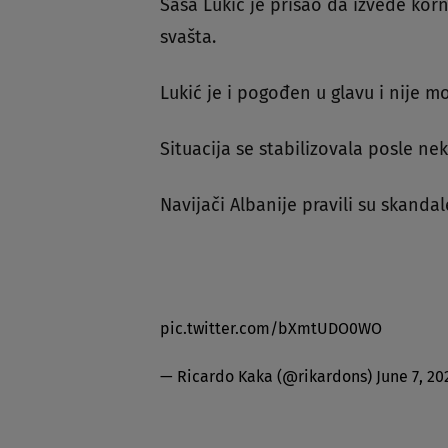
Saša Lukić je prišao da izvede korn
svašta.
Lukić je i pogođen u glavu i nije 
Situacija se stabilizovala posle ne
Navijači Albanije pravili su skanda
pic.twitter.com/bXmtUDO0WO
— Ricardo Kaka (@rikardons)
June 7, 20