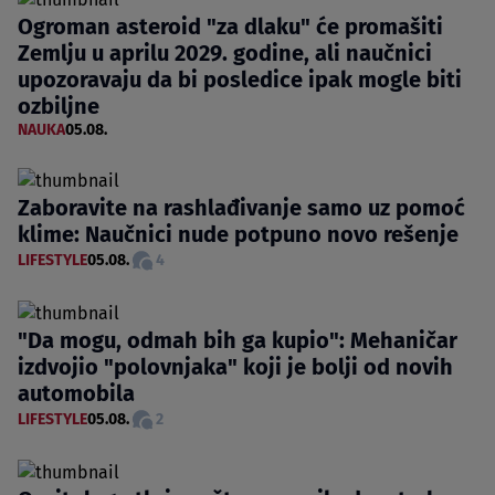
Ogroman asteroid "za dlaku" će promašiti
Zemlju u aprilu 2029. godine, ali naučnici
upozoravaju da bi posledice ipak mogle biti
ozbiljne
NAUKA
05.08.
Zaboravite na rashlađivanje samo uz pomoć
klime: Naučnici nude potpuno novo rešenje
LIFESTYLE
05.08.
4
"Da mogu, odmah bih ga kupio": Mehaničar
izdvojio "polovnjaka" koji je bolji od novih
automobila
LIFESTYLE
05.08.
2