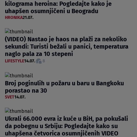
kilograma heroina: Pogledajte kako je
uhapšen osumnjičeni u Beogradu
HRONIKA
21.07.
(VIDEO) Nastao je haos na plaži za nekoliko
sekundi: Turisti bežali u panici, temperatura
naglo pala za 10 stepeni
LIFESTYLE
14.07.
8
Broj poginulih u požaru u baru u Bangkoku
porastao na 30
SVET
14.07.
Ukrali 66.000 evra iz kuće u BiH, pa pokušali
da pobegnu u Srbiju: Pogledajte kako su
uhapšena četvorica osumnjičenih VIDEO