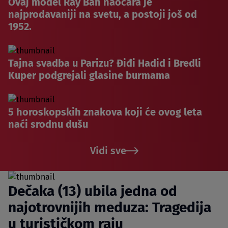
Ovaj model Ray Ban naočara je
najprodavaniji na svetu, a postoji još od
1952.
Tajna svadba u Parizu? Điđi Hadid i Bredli
Kuper podgrejali glasine burmama
5 horoskopskih znakova koji će ovog leta
naći srodnu dušu
Vidi sve
Dečaka (13) ubila jedna od
najotrovnijih meduza: Tragedija
u turističkom raju