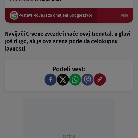
Postavi Nova.rs za omiljeni Google izvor
Više
Navijači Crvene zvezde imaće ovaj trenutak u glavi
još dugo, ali je ova scena podelila celokupnu
javnosti.
Podeli vest:
Oglas