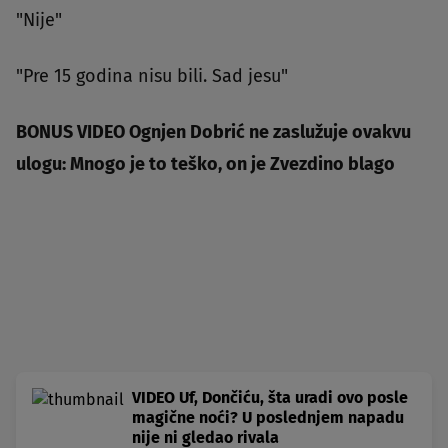
"Nije"
"Pre 15 godina nisu bili. Sad jesu"
BONUS VIDEO Ognjen Dobrić ne zaslužuje ovakvu
ulogu: Mnogo je to teško, on je Zvezdino blago
VIDEO Uf, Dončiću, šta uradi ovo posle
magične noći? U poslednjem napadu
nije ni gledao rivala