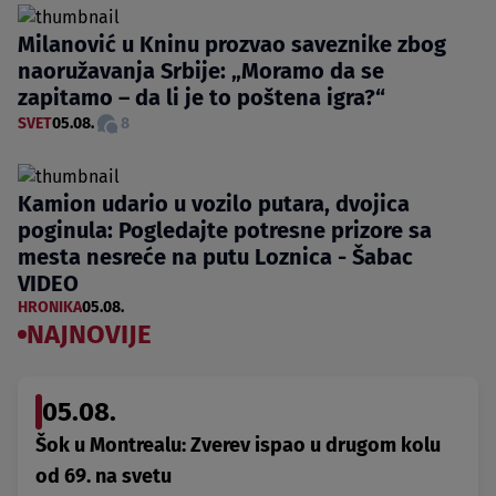
Milanović u Kninu prozvao saveznike zbog
naoružavanja Srbije: „Moramo da se
zapitamo – da li je to poštena igra?“
SVET
05.08.
8
Kamion udario u vozilo putara, dvojica
poginula: Pogledajte potresne prizore sa
mesta nesreće na putu Loznica - Šabac
VIDEO
HRONIKA
05.08.
NAJNOVIJE
05.08.
Šok u Montrealu: Zverev ispao u drugom kolu
od 69. na svetu