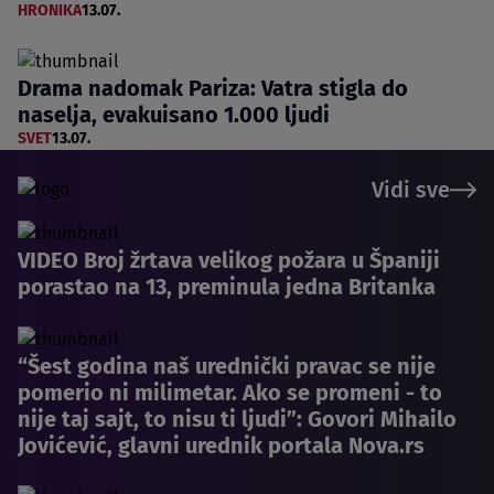
HRONIKA
13.07.
Drama nadomak Pariza: Vatra stigla do
naselja, evakuisano 1.000 ljudi
SVET
13.07.
Vidi sve
VIDEO Broj žrtava velikog požara u Španiji
porastao na 13, preminula jedna Britanka
“Šest godina naš urednički pravac se nije
pomerio ni milimetar. Ako se promeni - to
nije taj sajt, to nisu ti ljudi”: Govori Mihailo
Jovićević, glavni urednik portala Nova.rs