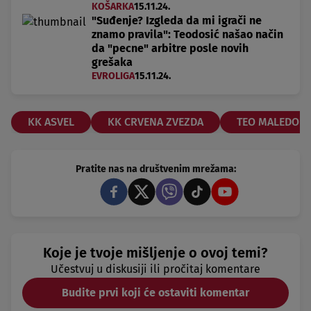
KOŠARKA
15.11.24.
"Suđenje? Izgleda da mi igrači ne
znamo pravila": Teodosić našao način
da "pecne" arbitre posle novih
grešaka
EVROLIGA
15.11.24.
KK ASVEL
KK CRVENA ZVEZDA
TEO MALEDON
Pratite nas na društvenim mrežama:
Koje je tvoje mišljenje o ovoj temi?
Učestvuj u diskusiji ili pročitaj komentare
Budite prvi koji će ostaviti komentar