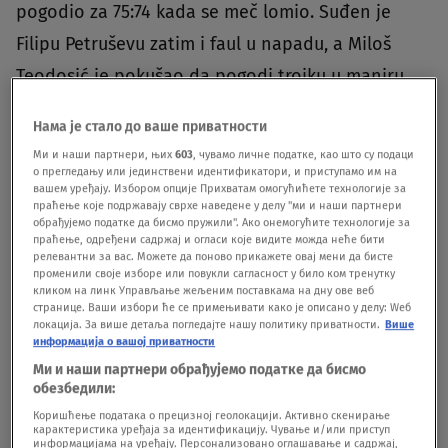
pogodio za 75:74 kada se meč lomio. Suđen je
Filipu Petruševu zatim i faul u napadu, a Miloš
Teodosić je pokušao da pogodi trojku u maniru
akrobate. Ni to nije prošlo, pa je Zvezda sada na
Нама је стало до ваше приватности
5-5.
Ми и наши партнери, њих
603
, чувамо личне податке, као што су подаци
о прегледању или јединствени идентификатори, и приступамо им на
вашем уређају. Избором опције Прихватам омогућићете технологије за
праћење које подржавају сврхе наведене у делу "ми и наши партнери
обрађујемо податке да бисмо пружили". Ако онемогућите технологије за
праћење, одређени садржај и огласи које видите можда неће бити
релевантни за вас. Можете да поново прикажете овај мени да бисте
Evo ga usporen snimak.
променили своје изборе или повукли сагласност у било ком тренутку
Da li je u pitanju greška u koracima ili ne?
кликом на линк Управљање жељеним поставкама на дну ове веб
странице. Ваши избори ће се примењивати како је описано у делу: Wеб
Zanima me stručno mišljenje, bez obzira ko za koga
локација. За више детаља погледајте нашу политику приватности.
Више
navija.
pic.twitter.com/138DjuUXlj
информација о вашој приватности
Ми и наши партнери обрађујемо податке да бисмо
— Čudomir78 (@Cudomir78)
November 14, 2024
обезбедили:
Коришћење података о прецизној геолокацији. Активно скенирање
карактеристика уређаја за идентификацију. Чување и/или приступ
информацијама на уређају. Персонализовано оглашавање и садржај,