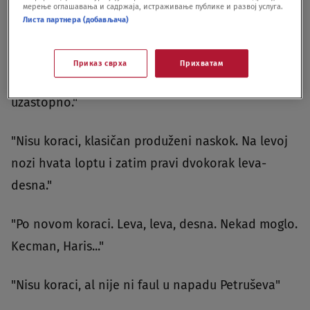
мерење оглашавања и садржаја, истраживање публике и развој услуга.
Листа партнера (добављача)
Ovaj trenutak je razbuktao raspravu na internetu.
Приказ сврха
Прихватам
"Jesu koraci. Dva puta se oslonio na levu nogu
uzastopno."
"Nisu koraci, klasičan produženi naskok. Na levoj
nozi hvata loptu i zatim pravi dvokorak leva-
desna."
"Po novom koraci. Leva, leva, desna. Nekad moglo.
Kecman, Haris..."
"Nisu koraci, al nije ni faul u napadu Petruševa"