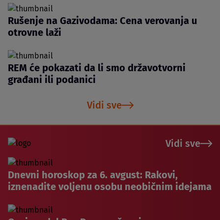
Rušenje na Gazivodama: Cena verovanja u
otrovne laži
REM će pokazati da li smo državotvorni
građani ili podanici
Vidi sve
Vidi sve
Dnevni horoskop za 6. avgust: Rakovi,
iznenadite voljenu osobu neobičnim idejama