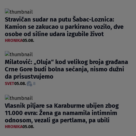
Stravičan sudar na putu Šabac-Loznica:
Kamion se zakucao u parkirano vozilo, dve
osobe od siline udara izgubile život
HRONIKA
05.08.
Milatović: „Oluja“ kod velikog broja građana
Crne Gore budi bolna sećanja, nismo dužni
da prisustvujemo
SVET
05.08.
8
Vlasnik piljare sa Karaburme ubijen zbog
11.000 evra: Žena ga namamila intimnim
odnosom, vezali ga pertlama, pa ubili
HRONIKA
05.08.