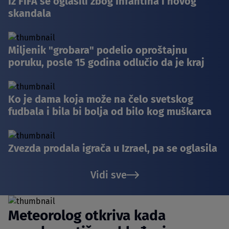
Iz FIFA se oglasili zbog Infantina i novog
skandala
Miljenik "grobara" podelio oproštajnu
poruku, posle 15 godina odlučio da je kraj
Ko je dama koja može na čelo svetskog
fudbala i bila bi bolja od bilo kog muškarca
Zvezda prodala igrača u Izrael, pa se oglasila
Vidi sve
Meteorolog otkriva kada