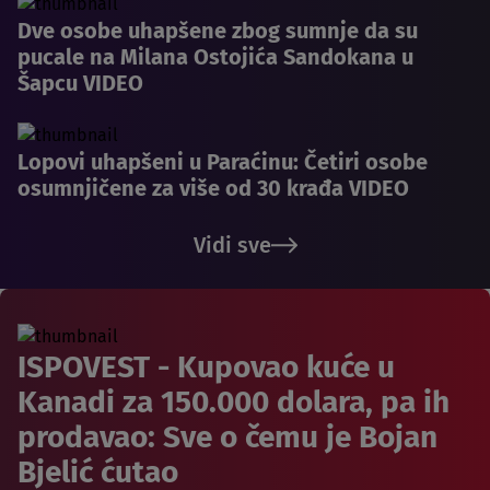
Dve osobe uhapšene zbog sumnje da su
pucale na Milana Ostojića Sandokana u
Šapcu VIDEO
Lopovi uhapšeni u Paraćinu: Četiri osobe
osumnjičene za više od 30 krađa VIDEO
Vidi sve
ISPOVEST - Kupovao kuće u
Kanadi za 150.000 dolara, pa ih
prodavao: Sve o čemu je Bojan
Bjelić ćutao