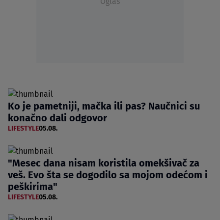
Oglas
Ko je pametniji, mačka ili pas? Naučnici su
konačno dali odgovor
LIFESTYLE
05.08.
"Mesec dana nisam koristila omekšivač za
veš. Evo šta se dogodilo sa mojom odećom i
peškirima"
LIFESTYLE
05.08.