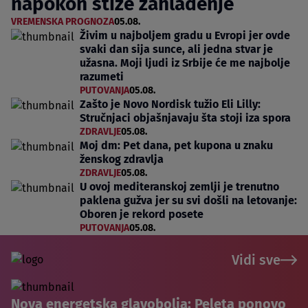
napokon stiže zahlađenje
VREMENSKA PROGNOZA
05.08.
Živim u najboljem gradu u Evropi jer ovde
svaki dan sija sunce, ali jedna stvar je
užasna. Moji ljudi iz Srbije će me najbolje
razumeti
PUTOVANJA
05.08.
Zašto je Novo Nordisk tužio Eli Lilly:
Stručnjaci objašnjavaju šta stoji iza spora
ZDRAVLJE
05.08.
Moj dm: Pet dana, pet kupona u znaku
ženskog zdravlja
ZDRAVLJE
05.08.
U ovoj mediteranskoj zemlji je trenutno
paklena gužva jer su svi došli na letovanje:
Oboren je rekord posete
PUTOVANJA
05.08.
Vidi sve
Nova energetska glavobolja: Peleta ponovo