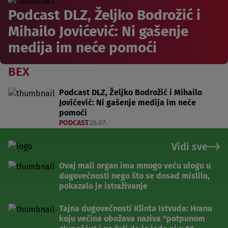
Podcast DLZ, Željko Bodrožić i
Mihailo Jovićević: Ni gašenje
medija im neće pomoći
BEX
Podcast DLZ, Željko Bodrožić i Mihailo
Jovićević: Ni gašenje medija im neće
pomoći
PODCAST
28.07.
Vidi sve
Ovaj mali organ ima mnogo veću ulogu u
dugovečnosti nego što se dosad mislilo,
pokazalo je istraživanje
Tajna dugovečnosti Klinta Istvuda: Hranu
koju većina obožava naziva "potpunom