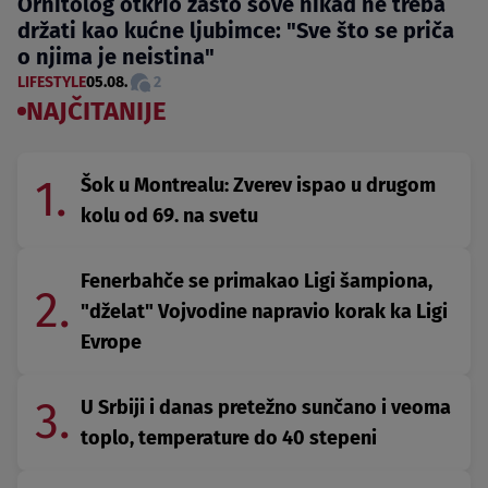
Ornitolog otkrio zašto sove nikad ne treba
držati kao kućne ljubimce: "Sve što se priča
o njima je neistina"
LIFESTYLE
05.08.
2
NAJČITANIJE
1.
Šok u Montrealu: Zverev ispao u drugom
kolu od 69. na svetu
Fenerbahče se primakao Ligi šampiona,
2.
"dželat" Vojvodine napravio korak ka Ligi
Evrope
3.
U Srbiji i danas pretežno sunčano i veoma
toplo, temperature do 40 stepeni