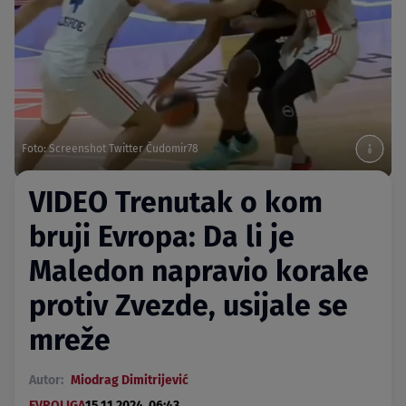
Foto: Screenshot Twitter Čudomir78
VIDEO Trenutak o kom
bruji Evropa: Da li je
Maledon napravio korake
protiv Zvezde, usijale se
mreže
Autor:
Miodrag Dimitrijević
EVROLIGA
15.11.2024. 06:43