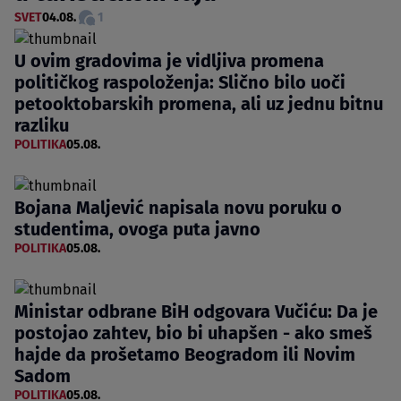
SVET
04.08.
1
U ovim gradovima je vidljiva promena
političkog raspoloženja: Slično bilo uoči
petooktobarskih promena, ali uz jednu bitnu
razliku
POLITIKA
05.08.
Bojana Maljević napisala novu poruku o
studentima, ovoga puta javno
POLITIKA
05.08.
Ministar odbrane BiH odgovara Vučiću: Da je
postojao zahtev, bio bi uhapšen - ako smeš
hajde da prošetamo Beogradom ili Novim
Sadom
POLITIKA
05.08.