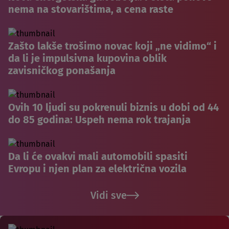
nema na stovarištima, a cena raste
Zašto lakše trošimo novac koji „ne vidimo“ i
da li je impulsivna kupovina oblik
zavisničkog ponašanja
Ovih 10 ljudi su pokrenuli biznis u dobi od 44
do 85 godina: Uspeh nema rok trajanja
Da li će ovakvi mali automobili spasiti
Evropu i njen plan za električna vozila
Vidi sve