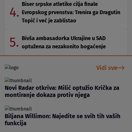
Biser srpske atletike cilja finale
4.
Evropskog prvenstva: Trenira ga Dragutin
Topić i već je zablistao
5.
Bivša ambasadorka Ukrajine u SAD
optužena za nezakonito bogaćenje
Vidi sve
Novi Radar otkriva: Milić optužio Krička za
montiranje dokaza protiv njega
Biljana Willimon: Najedite se svih tih vaših
funkcija