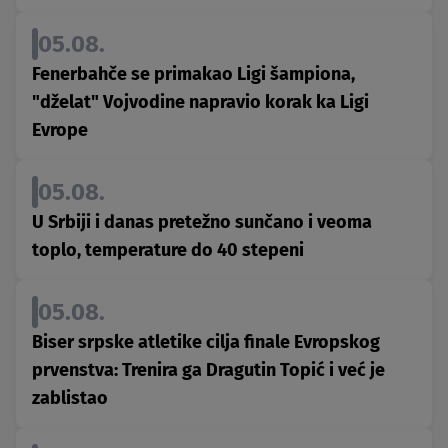
05.08.
Fenerbahče se primakao Ligi šampiona,
"dželat" Vojvodine napravio korak ka Ligi
Evrope
05.08.
U Srbiji i danas pretežno sunčano i veoma
toplo, temperature do 40 stepeni
05.08.
Biser srpske atletike cilja finale Evropskog
prvenstva: Trenira ga Dragutin Topić i već je
zablistao