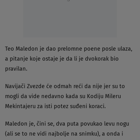
Teo Maledon je dao prelomne poene posle ulaza,
a pitanje koje ostaje je da li je dvokorak bio
pravilan.
Navijači Zvezde će odmah reći da nije jer su to
mogli da vide nedavno kada su Kodiju Mileru
Mekintajeru za isti potez suđeni koraci.
Maledon je, čini se, dva puta povukao levu nogu
(ali se to ne vidi najbolje na snimku), a onda i