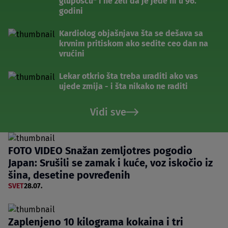
glupošću" i ne želi da je jede ni u 96.
godini
Kardiolog objašnjava šta se dešava sa
krvnim pritiskom ako sedite ceo dan na
vrućini
Lekar otkrio šta treba uraditi ako vas
ujede zmija - i šta nikako ne raditi
Vidi sve
FOTO VIDEO Snažan zemljotres pogodio
Japan: Srušili se zamak i kuće, voz iskočio iz
šina, desetine povređenih
SVET
28.07.
Zaplenjeno 10 kilograma kokaina i tri