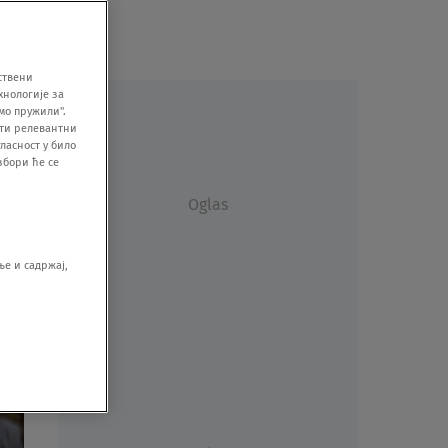
ствени
хнологије за
мо пружили".
ити релевантни
ласност у било
збори ће се
Oglas
е и садржај,