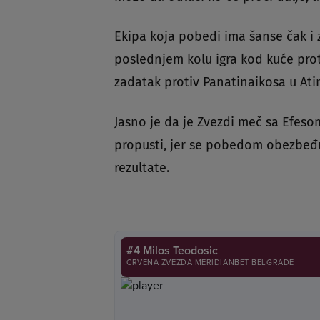
Ekipa koja pobedi ima šanse čak i 
poslednjem kolu igra kod kuće prot
zadatak protiv Panatinaikosa u Atin
Jasno je da je Zvezdi meč sa Efesom
propusti, jer se pobedom obezbeđuj
rezultate.
#4 Milos Teodosic
CRVENA ZVEZDA MERIDIANBET BELGRADE