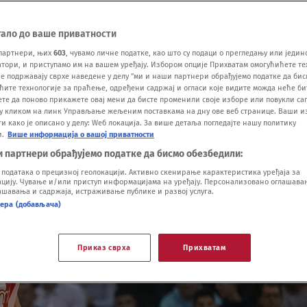
тало до ваше приватности
партнери, њих
603
, чувамо личне податке, као што су подаци о прегледању или једин
ори, и приступамо им на вашем уређају. Избором опције Прихватам омогућићете те
е подржавају сврхе наведене у делу "ми и наши партнери обрађујемо податке да бис
ћите технологије за праћење, одређени садржај и огласи које видите можда неће б
ете да поново прикажете овај мени да бисте променили своје изборе или повукли саг
у кликом на линк Управљање жељеним поставкама на дну ове веб странице. Ваши и
 како је описано у делу: Wеб локација. За више детаља погледајте нашу политику
и.
Више информација о вашој приватности
и партнери обрађујемо податке да бисмо обезбедили:
одатака о прецизној геолокацији. Активно скенирање карактеристика уређаја за
ију. Чување и/или приступ информацијама на уређају. Персонализовано оглашавањ
шавања и садржаја, истраживање публике и развој услуга.
нера (добављача)
Приказ сврха
Прихватам