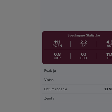
Sveukupne Statistike
11.1
2.2
4.
POEN
SK
AS
0.8
0.1
11.
UKR
BLO
PI
Pozicija
Visina
Datum rođenja
19 M
Zemlja