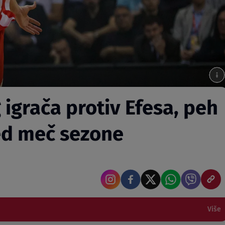
igrača protiv Efesa, peh
ed meč sezone
Više