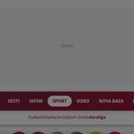
Oglas
VESTI
SHOW
SPORT
VIDEO
NOVA BAZA
Fudbal
Košarka
Tenis
Sport Ostalo
Evroliga