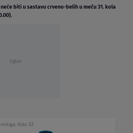
neće biti u sastavu crveno-belih u meču 31. kola
.00).
Oglas
vroliga, Kolo 33