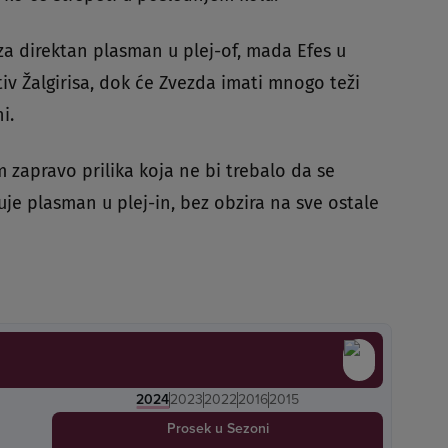
za direktan plasman u plej-of, mada Efes u
iv Žalgirisa, dok će Zvezda imati mnogo teži
i.
 zapravo prilika koja ne bi trebalo da se
e plasman u plej-in, bez obzira na sve ostale
2024
2023
2022
2016
2015
Prosek u Sezoni