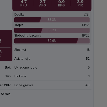
4.7
2.7
0.9
3.9
PPU
APG
RPG
PIR
Dvojka
7/21
33.3%
Trojka
19/54
35.2%
Slobodna bacanja
19/23
8
82.6%
T
Skokovi
18
8
R
Asistencije
52
Bek
Ukradene lopte
5
195
Blokade
1
ar 1987
Lične greške
40
Serbia