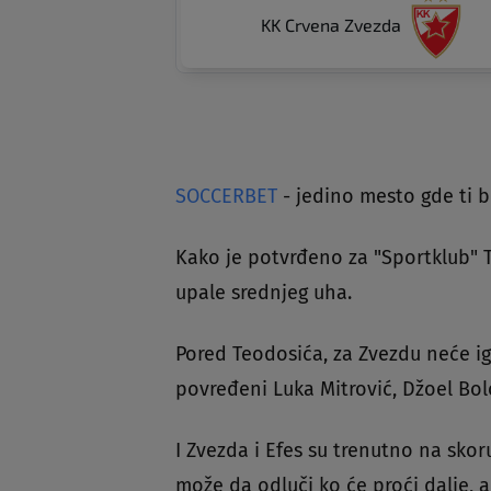
KK Crvena Zvezda
SOCCERBET
- jedino mesto gde ti bi
Kako je potvrđeno za "Sportklub"
upale srednjeg uha.
Pored Teodosića, za Zvezdu neće ig
povređeni Luka Mitrović, Džoel Bo
I Zvezda i Efes su trenutno na skor
može da odluči ko će proći dalje, a