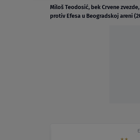
Miloš Teodosić, bek Crvene zvezde, 
protiv Efesa u Beogradskoj areni (20
E