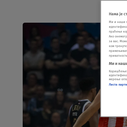
Нама је с
Ми и наши 
идентификат
праћење кој
Ако онемогу
за вас. Мож
ком тренутк
примењивати
приватност
Ми и наш
Коришћење п
идентификац
мерење огла
Листа парт