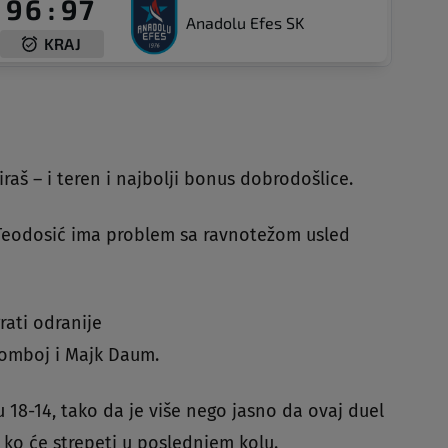
96
:
97
Anadolu Efes SK
KRAJ
raš – i teren i najbolji bonus dobrodošlice.
 Teodosić ima problem sa ravnotežom usled
rati odranije
lomboj i Majk Daum.
u 18-14, tako da je više nego jasno da ovaj duel
 ko će strepeti u poslednjem kolu.