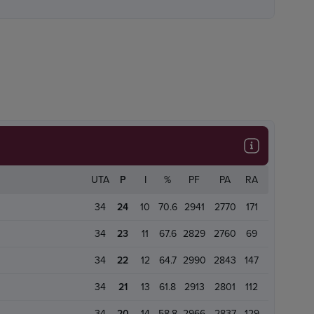
UTA
P
I
%
PF
PA
RA
34
24
10
70.6
2941
2770
171
34
23
11
67.6
2829
2760
69
34
22
12
64.7
2990
2843
147
34
21
13
61.8
2913
2801
112
34
20
14
58.8
2966
2837
129