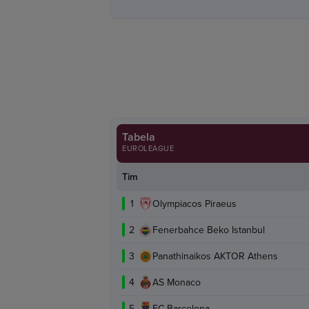
Tabela
EUROLEAGUE
Tim
1
Olympiacos Piraeus
2
Fenerbahce Beko Istanbul
3
Panathinaikos AKTOR Athens
4
AS Monaco
5
FC Barcelona