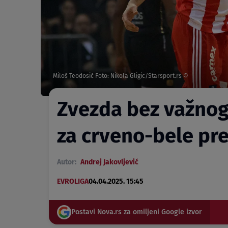
Miloš Teodosić Foto: Nikola Gligic/Starsport.rs ©
Zvezda bez važnog 
za crveno-bele pr
Autor:
Andrej Jakovljević
EVROLIGA
04.04.2025. 15:45
Postavi Nova.rs za omiljeni Google izvor