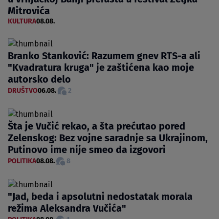
Mitrovića
KULTURA
08.08.
Branko Stanković: Razumem gnev RTS-a ali
"Kvadratura kruga" je zaštićena kao moje
autorsko delo
DRUŠTVO
06.08.
2
Šta je Vučić rekao, a šta prećutao pored
Zelenskog: Bez vojne saradnje sa Ukrajinom,
Putinovo ime nije smeo da izgovori
POLITIKA
08.08.
8
"Jad, beda i apsolutni nedostatak morala
režima Aleksandra Vučića"