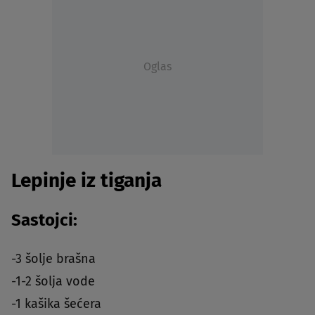
Oglas
Lepinje iz tiganja
Sastojci:
-3 šolje brašna
-1-2 šolja vode
-1 kašika šećera