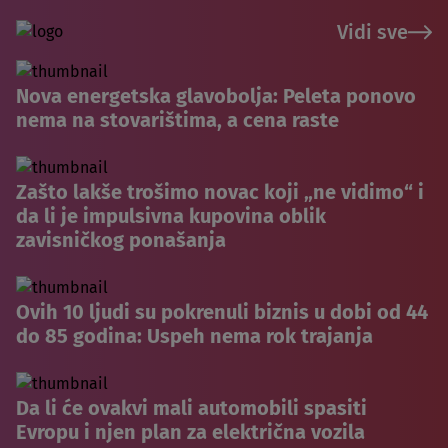
Vidi sve
Nova energetska glavobolja: Peleta ponovo
nema na stovarištima, a cena raste
Zašto lakše trošimo novac koji „ne vidimo“ i
da li je impulsivna kupovina oblik
zavisničkog ponašanja
Ovih 10 ljudi su pokrenuli biznis u dobi od 44
do 85 godina: Uspeh nema rok trajanja
Da li će ovakvi mali automobili spasiti
Evropu i njen plan za električna vozila