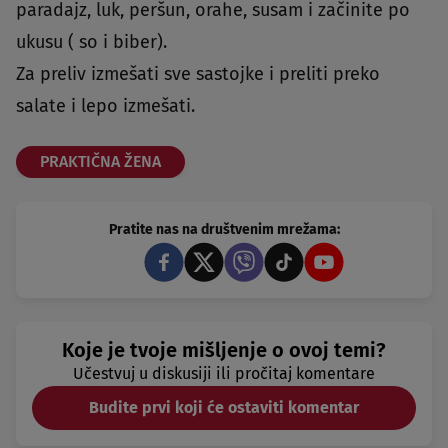
paradajz, luk, peršun, orahe, susam i začinite po
ukusu ( so i biber).
Za preliv izmešati sve sastojke i preliti preko
salate i lepo izmešati.
PRAKTIČNA ŽENA
Pratite nas na društvenim mrežama:
Koje je tvoje mišljenje o ovoj temi?
Učestvuj u diskusiji ili pročitaj komentare
Budite prvi koji će ostaviti komentar