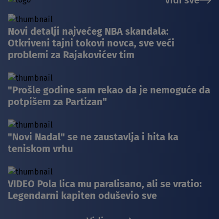
Vidi sve
Novi detalji najvećeg NBA skandala:
Otkriveni tajni tokovi novca, sve veći
problemi za Rajakovićev tim
"Prošle godine sam rekao da je nemoguće da
potpišem za Partizan"
"Novi Nadal" se ne zaustavlja i hita ka
teniskom vrhu
VIDEO Pola lica mu paralisano, ali se vratio:
Legendarni kapiten oduševio sve