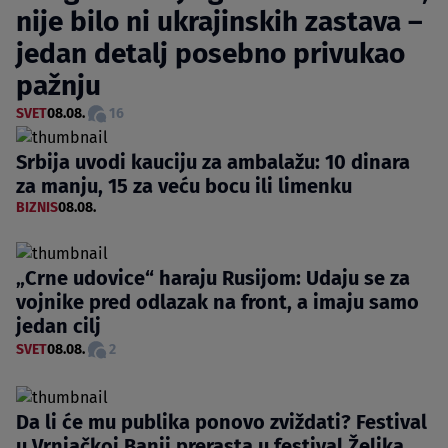
nije bilo ni ukrajinskih zastava –
jedan detalj posebno privukao
pažnju
SVET
08.08.
16
Srbija uvodi kauciju za ambalažu: 10 dinara
za manju, 15 za veću bocu ili limenku
BIZNIS
08.08.
„Crne udovice“ haraju Rusijom: Udaju se za
vojnike pred odlazak na front, a imaju samo
jedan cilj
SVET
08.08.
2
Da li će mu publika ponovo zviždati? Festival
u Vrnjačkoj Banji prerasta u festival Željka