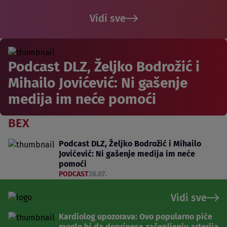
Vidi sve
Podcast DLZ, Željko Bodrožić i
Mihailo Jovićević: Ni gašenje
medija im neće pomoći
BEX
Podcast DLZ, Željko Bodrožić i Mihailo
Jovićević: Ni gašenje medija im neće
pomoći
PODCAST
28.07.
Vidi sve
Kardiolog upozorava: Ovo popularno piće
moglo bi da doprinese začepljenju arterija