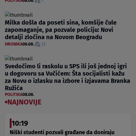
POLITIKA
08.08.
1
Milka došla da poseti sina, komšije čule
zapomaganje, pa pozvale policiju: Novi
detalji zločina na Novom Beogradu
HRONIKA
06.08.
12
Svedočimo li raskolu u SPS ili još jednoj igri
u dogovoru sa Vučićem: Šta socijalisti kažu
za Novu o izlasku na izbore i izjavama Branka
Ružića
POLITIKA
08.08.
NAJNOVIJE
10:19
Niški studenti pozvali građane da doniraju