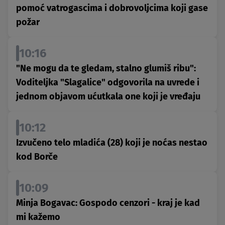
pomoć vatrogascima i dobrovoljcima koji gase
požar
10:16
"Ne mogu da te gledam, stalno glumiš ribu":
Voditeljka "Slagalice" odgovorila na uvrede i
jednom objavom ućutkala one koji je vređaju
10:12
Izvučeno telo mladića (28) koji je noćas nestao
kod Borče
10:09
Minja Bogavac: Gospodo cenzori - kraj je kad
mi kažemo