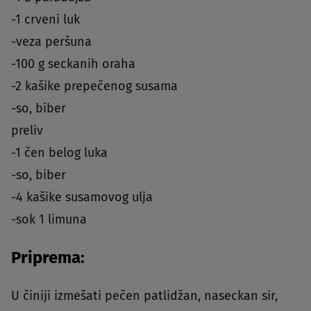
-1 crveni luk
-veza peršuna
-100 g seckanih oraha
-2 kašike prepečenog susama
-so, biber
preliv
-1 čen belog luka
-so, biber
-4 kašike susamovog ulja
-sok 1 limuna
Priprema:
U činiji izmešati pečen patlidžan, naseckan sir,