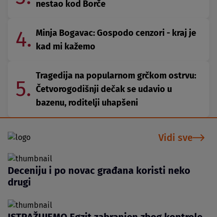
nestao kod Borče
4.
Minja Bogavac: Gospodo cenzori - kraj je
kad mi kažemo
Tragedija na popularnom grčkom ostrvu:
5.
Četvorogodišnji dečak se udavio u
bazenu, roditelji uhapšeni
Vidi sve
Deceniju i po novac građana koristi neko
drugi