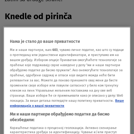
Knedle od pirinča
Sastojci:
Нама је стало до ваше приватности
-175 g pirinča
Ми и наши партнери, њих
603
, чувамо личне податке, као што су подаци
о прегледању или јединствени идентификатори, и приступамо им на
-1 kocka supe od povrća
вашем уређају. Избором опције Прихватам омогућићете технологије за
праћење које подржавају сврхе наведене у делу "ми и наши партнери
-60 g pekorina
обрађујемо податке да бисмо пружили". Ако онемогућите технологије за
праћење, одређени садржај и огласи које видите можда неће бити
-2 kašike pesta
релевантни за вас. Можете да поново прикажете овај мени да бисте
променили своје изборе или повукли сагласност у било ком тренутку
-60 g prezli
кликом на линк Управљање жељеним поставкама на дну ове веб
странице. Ваши избори ће се примењивати како је описано у делу: Wеб
-ulje
локација. За више детаља погледајте нашу политику приватности.
Више
информација о вашој приватности
-so, biber
Ми и наши партнери обрађујемо податке да бисмо
обезбедили:
Priprema:
Коришћење података о прецизној геолокацији. Активно скенирање
карактеристика уређаја за идентификацију. Чување и/или приступ