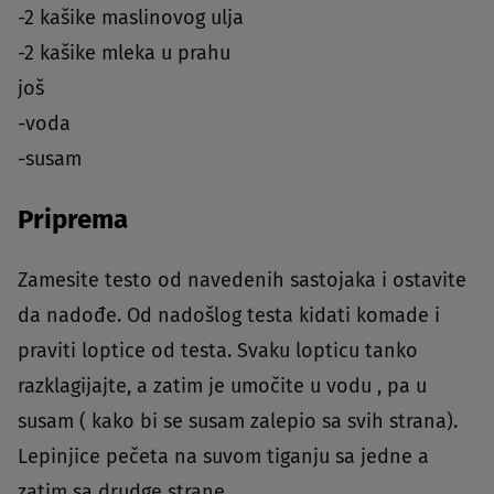
-2 kašike maslinovog ulja
-2 kašike mleka u prahu
još
-voda
-susam
Priprema
Zamesite testo od navedenih sastojaka i ostavite
da nadođe. Od nadošlog testa kidati komade i
praviti loptice od testa. Svaku lopticu tanko
razklagijajte, a zatim je umočite u vodu , pa u
susam ( kako bi se susam zalepio sa svih strana).
Lepinjice pečeta na suvom tiganju sa jedne a
zatim sa drudge strane.