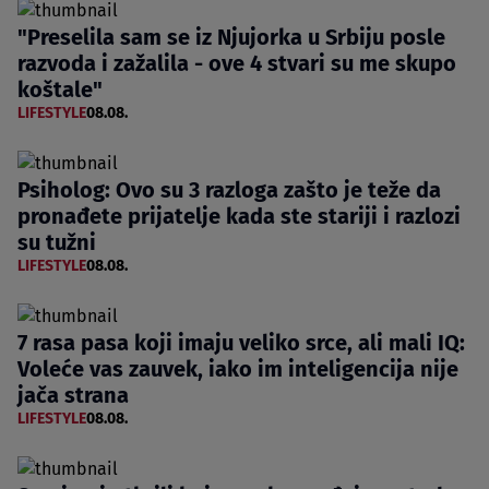
"Preselila sam se iz Njujorka u Srbiju posle
razvoda i zažalila - ove 4 stvari su me skupo
koštale"
LIFESTYLE
08.08.
Psiholog: Ovo su 3 razloga zašto je teže da
pronađete prijatelje kada ste stariji i razlozi
su tužni
LIFESTYLE
08.08.
7 rasa pasa koji imaju veliko srce, ali mali IQ:
Voleće vas zauvek, iako im inteligencija nije
jača strana
LIFESTYLE
08.08.