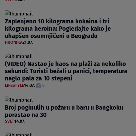
Zaplenjeno 10 kilograma kokaina i tri
kilograma heroina: Pogledajte kako je
uhapšen osumnjičeni u Beogradu
HRONIKA
21.07.
(VIDEO) Nastao je haos na plaži za nekoliko
sekundi: Turisti bežali u panici, temperatura
naglo pala za 10 stepeni
LIFESTYLE
14.07.
8
Broj poginulih u požaru u baru u Bangkoku
porastao na 30
SVET
14.07.