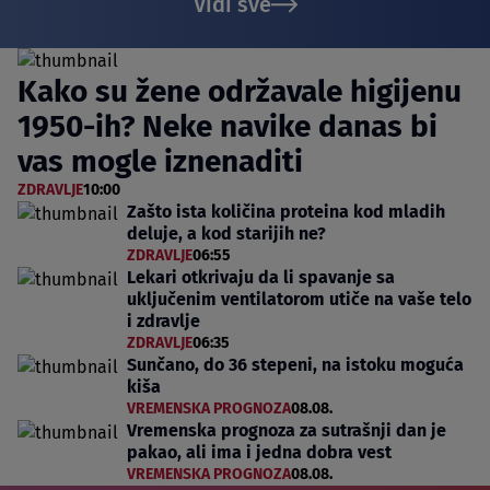
Vidi sve
Kako su žene održavale higijenu
1950-ih? Neke navike danas bi
vas mogle iznenaditi
ZDRAVLJE
10:00
Zašto ista količina proteina kod mladih
deluje, a kod starijih ne?
ZDRAVLJE
06:55
Lekari otkrivaju da li spavanje sa
uključenim ventilatorom utiče na vaše telo
i zdravlje
ZDRAVLJE
06:35
Sunčano, do 36 stepeni, na istoku moguća
kiša
VREMENSKA PROGNOZA
08.08.
Vremenska prognoza za sutrašnji dan je
pakao, ali ima i jedna dobra vest
VREMENSKA PROGNOZA
08.08.