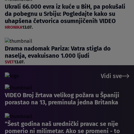
Ukrali 66.000 evra iz kuće u BiH, pa pokušali
da pobegnu u Srbiju: Pogledajte kako su
uhapšena četvorica osumnjičenih VIDEO
HRONIKA
13.07.
Drama nadomak Pariza: Vatra stigla do
naselja, evakuisano 1.000 ljudi
SVET
13.07.
Vidi sve
VIDEO Broj žrtava velikog požara u Španiji
porastao na 13, preminula jedna Britanka
“Šest godina naš urednički pravac se nije
pomerio ni milimetar. Ako se promeni - to