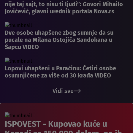
nije taj sajt, to nisu ti ljudi”: Govori Mihailo
Jovićević, glavni urednik portala Nova.rs
Dve osobe uhapšene zbog sumnje da su
pucale na Milana Ostojića Sandokana u
Šapcu VIDEO
Lopovi uhapšeni u Paraćinu: Četiri osobe
osumnjičene za više od 30 krađa VIDEO
Vidi sve
ISPOVEST - Kupovao kuće u