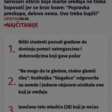
Serviseri otkrili koje marke uređaja ne treba
kupovati jer se brzo kvare: "Popravka
preskupa, delova nema. Ovo treba kupiti"
LIFESTYLE
08.08.
NAJČITANIJE
Niški studenti pozvali građane da
1.
doniraju pomoć vatrogascima i
dobrovoljcima koji gase požar
"Ne mogu da te gledam, stalno glumiš
2.
ribu": Voditeljka "Slagalice" odgovorila
na uvrede i jednom objavom ućutkala one
koji je vređaju
3.
Izvučeno telo mladića (28) koji je noćas