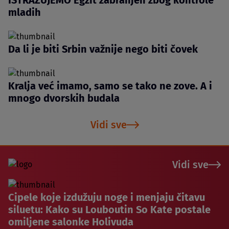
ISTRAŽUJEMO Egzit zabranjen zbog kontrole
mladih
Da li je biti Srbin važnije nego biti čovek
Kralja već imamo, samo se tako ne zove. A i
mnogo dvorskih budala
Vidi sve
Vidi sve
Cipele koje izdužuju noge i menjaju čitavu
siluetu: Kako su Louboutin So Kate postale
omiljene salonke Holivuda