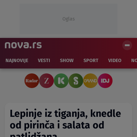
Oglas
NAJNOVIJE
VESTI
SHOW
SPORT
VIDEO
NO
Lepinje iz tiganja, knedle
od pirinča i salata od
patlidžana