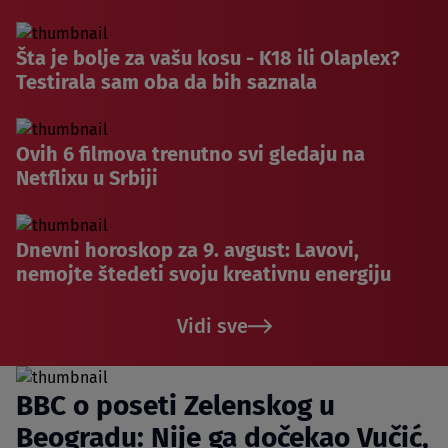
Šta je bolje za vašu kosu - K18 ili Olaplex?
Testirala sam oba da bih saznala
Ovih 6 filmova trenutno svi gledaju na
Netflixu u Srbiji
Dnevni horoskop za 9. avgust: Lavovi,
nemojte štedeti svoju kreativnu energiju
Vidi sve
BBC o poseti Zelenskog u
Beogradu: Nije ga dočekao Vučić,