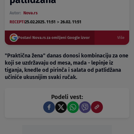
Autor:
Nova.rs
>
RECEPTI
25.02.2025. 11:51
26.02. 11:51
Postavi Nova.rs za omiljeni Google izvor
Više
"Praktična žena" danas donosi kombinaciju za one
koji se uzdržavaju od mesa, mada - lepinje iz
tiganja, knedle od pirinča i salata od patlidžana
učiniće ukusnijim svaki ručak.
Podeli vest: