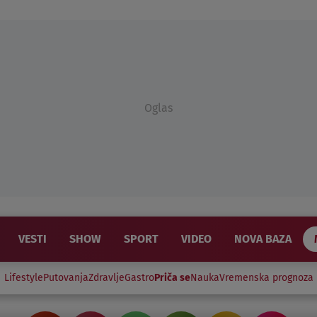
Oglas
VESTI
SHOW
SPORT
VIDEO
NOVA BAZA
Lifestyle
Putovanja
Zdravlje
Gastro
Priča se
Nauka
Vremenska prognoza