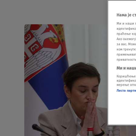
Нама је с
Ми и наши 
идентификат
праћење кој
Ако онемогу
за вас. Мож
ком тренутк
примењивати
приватност
Ми и наш
Коришћење п
идентификац
мерење огла
Листа парт