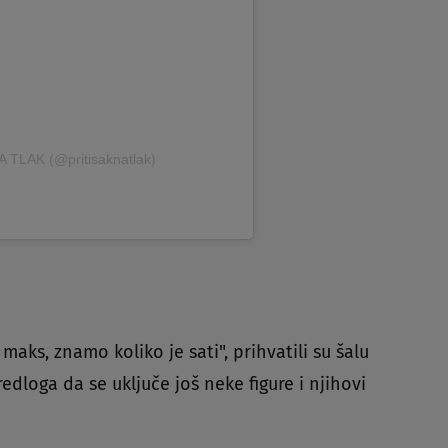
 TLAK (@pritisaknatlak)
aks, znamo koliko je sati", prihvatili su šalu
predloga da se uključe još neke figure i njihovi