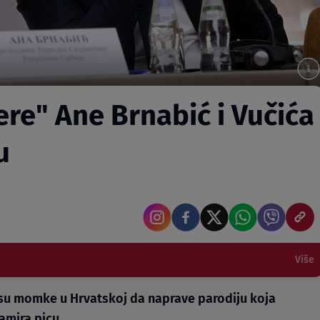
ere" Ane Brnabić i Vučića
u
Više
li su momke u Hrvatskoj da naprave parodiju koja
amira picu.