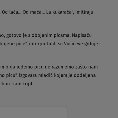
. Od laća... Od mača... La kukaraća", imitiraju
ao, gotovo je s obojenim picama. Napisaću
jene pice", interpretirali su Vučićeve grdnje i
 želimo da jedemo picu ne razumemo zašto nam
mo picu", izgovara mladić kojem je dodeljena
eban transkript.