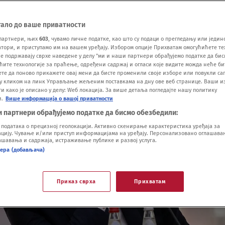
тало до ваше приватности
партнери, њих
603
, чувамо личне податке, као што су подаци о прегледању или једин
ори, и приступамо им на вашем уређају. Избором опције Прихватам омогућићете те
е подржавају сврхе наведене у делу "ми и наши партнери обрађујемо податке да бис
ћите технологије за праћење, одређени садржај и огласи које видите можда неће б
ете да поново прикажете овај мени да бисте променили своје изборе или повукли саг
у кликом на линк Управљање жељеним поставкама на дну ове веб странице. Ваши и
 како је описано у делу: Wеб локација. За више детаља погледајте нашу политику
и.
Више информација о вашој приватности
и партнери обрађујемо податке да бисмо обезбедили:
одатака о прецизној геолокацији. Активно скенирање карактеристика уређаја за
ију. Чување и/или приступ информацијама на уређају. Персонализовано оглашавањ
шавања и садржаја, истраживање публике и развој услуга.
нера (добављача)
Приказ сврха
Прихватам