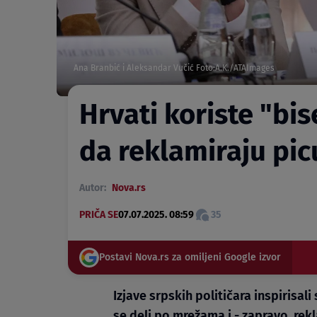
Ana Branbić i Aleksandar Vučić Foto:A.K./ATAImages
Hrvati koriste "bis
da reklamiraju pic
Autor:
Nova.rs
PRIČA SE
07.07.2025. 08:59
35
Postavi Nova.rs za omiljeni Google izvor
Izjave srpskih političara inspirisa
se deli po mrežama i - zapravo, rekl