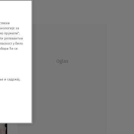
ствени
хнологије за
мо пружили".
ити релевантни
ласност у било
збори ће се
Oglas
е и садржај,