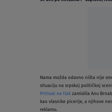
Nama možda odavno ništa nije smešn
situaciju na srpskoj političkoj scen
Pritisak na tlak
zamislila Anu Brnab
kao vlasnike picerije, a njihove ne
reklamu.