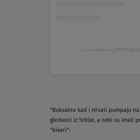
A post shared by PRITISAK NA
"Bukvalno kad i Hrvati pumpaju na m
gledaoci iz Srbije, a neki su imali 
"biseri":