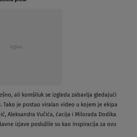
Oglas
o, ali komšiluk se izgleda zabavlja gledajući
i. Tako je postao viralan video u kojem je ekipa
ić, Aleksandra Vučića, ćacija i Milorada Dodika
davne izjave poslužile su kao inspiracija za ovu