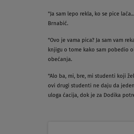
"Ja sam lepo rekla, ko se pice laća..
Brnabić.
"Ovo je vama pica? Ja sam vam rek
knjigu o tome kako sam pobedio obo
obećanja.
"Alo ba, mi, bre, mi studenti koji
ovi drugi studenti ne daju da jede
uloga ćacija, dok je za Dodika potr