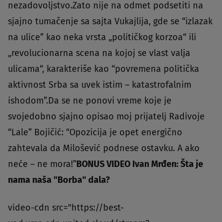
nezadovoljstvo.Zato nije na odmet podsetiti na
sjajno tumačenje sa sajta Vukajlija, gde se “izlazak
na ulice” kao neka vrsta „političkog korzoa“ ili
„revolucionarna scena na kojoj se vlast valja
ulicama“, karakteriše kao “povremena politička
aktivnost Srba sa uvek istim – katastrofalnim
ishodom”.Da se ne ponovi vreme koje je
svojedobno sjajno opisao moj prijatelj Radivoje
“Lale” Bojičić: “Opozicija je opet energično
zahtevala da Milošević podnese ostavku. A ako
neće – ne mora!”
BONUS VIDEO Ivan Mrđen: Šta je
nama naša "Borba" dala?
video-cdn src="https://best-