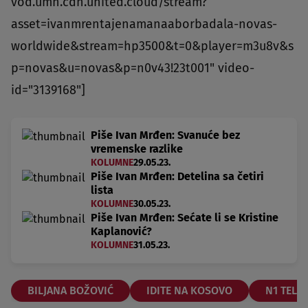
vod.umn.cdn.united.cloud/stream?
asset=ivanmrentajenamanaaborbadala-novas-
worldwide&stream=hp3500&t=0&player=m3u8v&s
p=novas&u=novas&p=n0v43!23t001" video-
id="3139168"]
Piše Ivan Mrđen: Svanuće bez
vremenske razlike
KOLUMNE
29.05.23.
Piše Ivan Mrđen: Detelina sa četiri
lista
KOLUMNE
30.05.23.
Piše Ivan Mrđen: Sećate li se Kristine
Kaplanović?
KOLUMNE
31.05.23.
BILJANA BOŽOVIĆ
IDITE NA KOSOVO
N1 TELEV