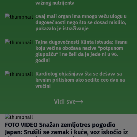
važnog nutrijenta
Ovaj mali organ ima mnogo veću ulogu u
dugovečnosti nego što se dosad mislilo,
pokazalo je istraživanje
Tajna dugovečnosti Klinta Istvuda: Hranu
koju većina obožava naziva "potpunom
glupošću" i ne želi da je jede ni u 96.
godini
Kardiolog objašnjava šta se dešava sa
krvnim pritiskom ako sedite ceo dan na
vrućini
Vidi sve
FOTO VIDEO Snažan zemljotres pogodio
Japan: Srušili se zamak i kuće, voz iskočio iz