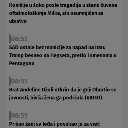
Komšije u šoku posle tragedije u stanu čuvene
oftalmološkinje Milke, sin osumnjičen za
ubistvo
08:52
SAD ostale bez municije za napad na Iran:
Tramp besneo na Hegseta, pretio i smenama u
Pentagonu
08:51
Brat Anđeline Džoli otkrio da je gej: Obratio se
javnosti, bivša žena ga podržala (VIDEO)
08:51
Prišao ženi sa leđa i povukao je za vrat: