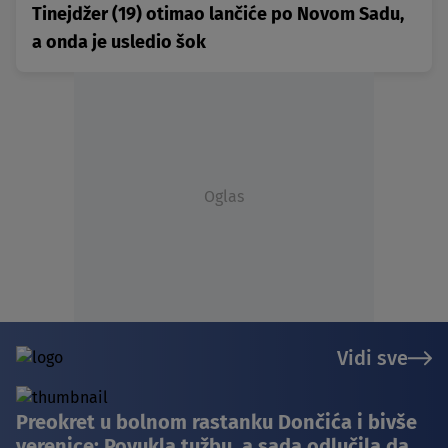
Tinejdžer (19) otimao lančiće po Novom Sadu,
a onda je usledio šok
Oglas
Vidi sve
Preokret u bolnom rastanku Dončića i bivše
verenice: Povukla tužbu, a sada odlučila da