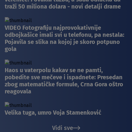
traži 50 miliona dolara - novi detalji drame
VIDEO Fotografiju najprovokativnije
odbojkašice imali svi u telefonu, pa nestala:
Pojavila se slika na kojoj je skoro potpuno
gola
Haos u vaterpolu kakav se ne pamti,
pobedite sve mečeve i ispadnete: Presedan
zbog matematičke formule, Crna Gora oštro
reagovala
Velika tuga, umro Voja Stamenković
Vidi sve