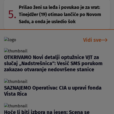
Prišao ženi sa leđa i povukao je za vrat:
5.
Tinejdžer (19) otimao lančiće po Novom
Sadu, a onda je usledio šok
Vidi sve
OTKRIVAMO Novi detalji optužnice VJT za
slučaj „Nadstrešnica“: Vesić SMS porukom
zakazao otvaranje nedovršene stanice
SAZNAJEMO Operativac CIA u upravi fonda
Vista Rica
Hoće li biti izbora na jesen: Scena se