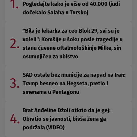
1.
Pogledajte kako je više od 40.000 ljudi
dočekalo Salaha u Turskoj
"Bila je lekarka za ceo Blok 29, svi su je
2.
voleli": Komšije u šoku posle tragedije u
stanu čuvene oftalmološkinje Milke, sin
osumnjičen za ubistvo
SAD ostale bez municije za napad na Iran:
3.
Tramp besneo na Hegseta, pretio i
smenama u Pentagonu
Brat Anđeline Džoli otkrio da je gej:
4.
Obratio se javnosti, bivša žena ga
podržala (VIDEO)