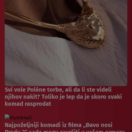
Svi vole Polène torbe, ali da li ste videli
njihov nakit? Toliko je lep da je skoro svaki
komad rasprodat
Najpoželjniji komadi iz filma „Đavo nosi
Pradu 2“ sada mogu završiti u vašem ormaru