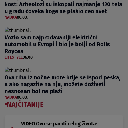
kost: Arheolozi su iskopali najmanje 120 tela
u gradu čoveka koga se plašio ceo svet
NAUKA
06.08.
Vozio sam najprodavaniji električni
automobil u Evropi i bio je bolji od Rolls
Roycea
LIFESTYLE
06.08.
Ova riba iz noćne more krije se ispod peska,
a ako nagazite na nju, možete doživeti
nesnosan bol na plaži
NAUKA
06.08.
NAJČITANIJE
VIDEO Ovo se pamti celog života: