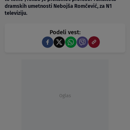
dramskih umetnosti Nebojša Romčević, za N1
televiziju.
Podeli vest:
Oglas