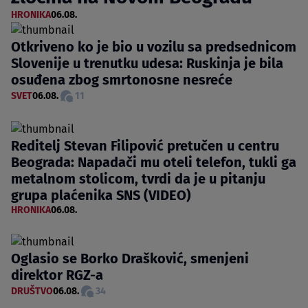
HRONIKA
06.08.
Otkriveno ko je bio u vozilu sa predsednicom
Slovenije u trenutku udesa: Ruskinja je bila
osuđena zbog smrtonosne nesreće
SVET
06.08.
11
Reditelj Stevan Filipović pretučen u centru
Beograda: Napadači mu oteli telefon, tukli ga
metalnom stolicom, tvrdi da je u pitanju
grupa plaćenika SNS (VIDEO)
HRONIKA
06.08.
Oglasio se Borko Drašković, smenjeni
direktor RGZ-a
DRUŠTVO
06.08.
34