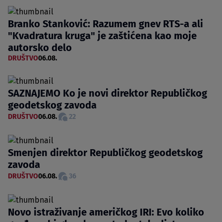
Branko Stanković: Razumem gnev RTS-a ali
"Kvadratura kruga" je zaštićena kao moje
autorsko delo
DRUŠTVO
06.08.
SAZNAJEMO Ko je novi direktor Republičkog
geodetskog zavoda
DRUŠTVO
06.08.
22
Smenjen direktor Republičkog geodetskog
zavoda
DRUŠTVO
06.08.
36
Novo istraživanje američkog IRI: Evo koliko