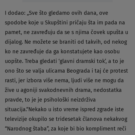
I dodao: „Sve što gledamo ovih dana, ove
spodobe koje u Skupštini pričaju šta im pada na
pamet, ne zavređuju da se s njima čovek upušta u
dijalog. Ne možete se braniti od takvih, od nekog
ko ne zavređuje da ga konstatujete kao osobu
uopšte. Treba gledati ‘glavni dramski tok’, a to je
ono što se valja ulicama Beograda i taj će protest
rasti, jer izbora više nema, ljudi više ne mogu da
žive u agoniji svakodnevnih drama, nedostatka
pravde, to je je psihološki neizdrživa
situacija.“Nekako u isto vreme ispred zgrade iste
televizije okupilo se tridesetak članova nekakvog
“Narodnog štaba”, za koje bi bio kompliment reči