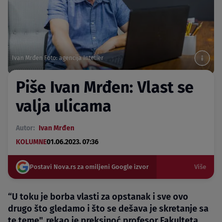
Ivan Mrđen Foto: agencija Intelier
Piše Ivan Mrđen: Vlast se
valja ulicama
Autor:
Ivan Mrđen
KOLUMNE
01.06.2023. 07:36
Postavi Nova.rs za omiljeni Google izvor
Više
“U toku je borba vlasti za opstanak i sve ovo
drugo što gledamo i što se dešava je skretanje sa
te teme", rekao je preksinoć profesor Fakulteta