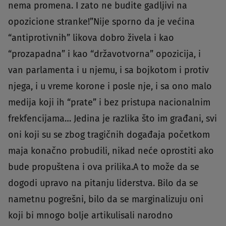
nema promena. I zato ne budite gadljivi na
opozicione stranke!”Nije sporno da je većina
“antiprotivnih” likova dobro živela i kao
“prozapadna” i kao “državotvorna” opozicija, i
van parlamenta i u njemu, i sa bojkotom i protiv
njega, i u vreme korone i posle nje, i sa ono malo
medija koji ih “prate” i bez pristupa nacionalnim
frekfencijama… Jedina je razlika što im građani, svi
oni koji su se zbog tragičnih događaja početkom
maja konačno probudili, nikad neće oprostiti ako
bude propuštena i ova prilika.A to može da se
dogodi upravo na pitanju liderstva. Bilo da se
nametnu pogrešni, bilo da se marginalizuju oni
koji bi mnogo bolje artikulisali narodno