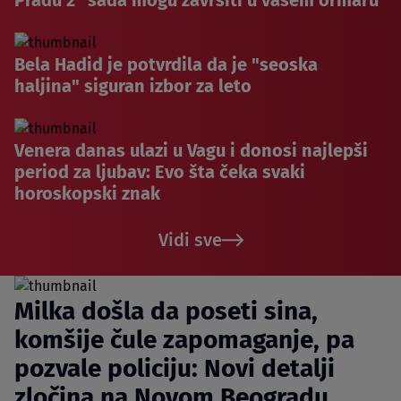
Bela Hadid je potvrdila da je "seoska
haljina" siguran izbor za leto
Venera danas ulazi u Vagu i donosi najlepši
period za ljubav: Evo šta čeka svaki
horoskopski znak
Vidi sve
Milka došla da poseti sina,
komšije čule zapomaganje, pa
pozvale policiju: Novi detalji
zločina na Novom Beogradu