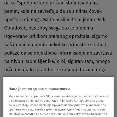
da su “spodobe koje pričaju šta im pada na
pamet, koje ne zavređuju da se s njima čovek
upušta u dijalog”. Mada mislim da bi jedan Peđa
Obradović, baš zbog svega što je o njemu
izgovoreno prilikom preranog oproštaja, sigurno
našao način da njih nekoliko pripusti u studio i
pokaže da se objektivno informisanje ne završava
na nivou istomišljenika.To bi, siguran sam, mnogo
brže rasteralo tu ad hoc skrpljenu družinu nego
sasvim očekivano prenemaganje što je izostala
odgovarajuća akcija uredno pozvane policije. Nije,
Нама је стало до ваше приватности
u krajnjoj liniji, ni njima lako ovih dana na
Ми и наши партнери, њих
603
, чувамо личне податке, као што су подаци
о прегледању или јединствени идентификатори, и приступамо им на
ulicama Beograda, jer ih najčešće šalju tamo gde
вашем уређају. Избором опције Прихватам омогућићете технологије за
праћење које подржавају сврхе наведене у делу "ми и наши партнери
ne treba, što se videlo i preksinoć na
обрађујемо податке да бисмо пружили". Ако онемогућите технологије за