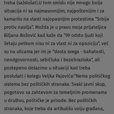
treba (sa)slušati.U tom smislu nije mnogo bolja
situacija ni sa najmasovnijim, najpoštenijim i za
kamarilu na vlasti najopasnijim protestima “Srbija
protiv nasilja”. Možda je u pravu moja prijateljica
Biljana Božović kad kaže da “99 odsto ljudi koji
šetaju petkom nisu ni za vlast ni za opoziciju”, već
su na ulicama jer im je “dosta svega - bahatosti,
neodgovornosti, sebičluka i bezobrazluka”, ali
postepeno dolazimo u situaciji kad treba
poslušati i kolegu Veljka Pajovića:“Nema političkog
sistema bez političkih stranaka. Svaki javni skup,
pogotovo sa zahtevom za temeljnim promenama
u društvu, političke je prirode. Bez političkih
stranaka, koje treba da artikulišu volju građana,