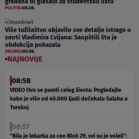
građana bi glasalo za studentsku listu
POLITIKA
06.08.
Više tužilaštvo objavilo sve detalje istrage o
smrti Vladimira Cvijana: Saopštili šta je
obdukcija pokazala
HRONIKA
06.08.
NAJNOVIJE
08:58
VIDEO Ovo se pamti celog života: Pogledajte
kako je više od 40.000 ljudi dočekalo Salaha u
Turskoj
08:57
"Bila je lekarka za ceo Blok 29, svi su je voleli":