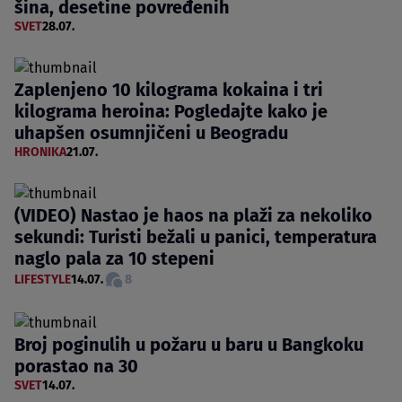
šina, desetine povređenih
SVET
28.07.
Zaplenjeno 10 kilograma kokaina i tri
kilograma heroina: Pogledajte kako je
uhapšen osumnjičeni u Beogradu
HRONIKA
21.07.
(VIDEO) Nastao je haos na plaži za nekoliko
sekundi: Turisti bežali u panici, temperatura
naglo pala za 10 stepeni
LIFESTYLE
14.07.
8
Broj poginulih u požaru u baru u Bangkoku
porastao na 30
SVET
14.07.