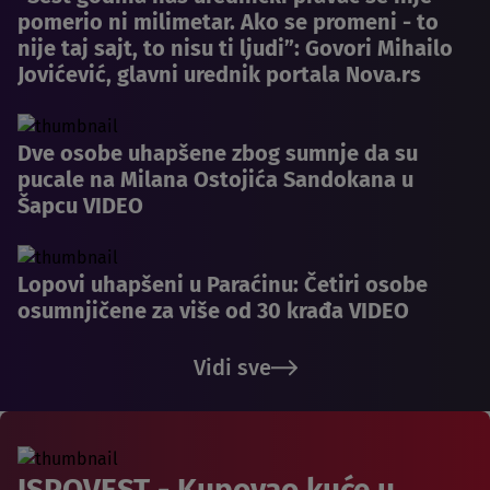
pomerio ni milimetar. Ako se promeni - to
nije taj sajt, to nisu ti ljudi”: Govori Mihailo
Jovićević, glavni urednik portala Nova.rs
Dve osobe uhapšene zbog sumnje da su
pucale na Milana Ostojića Sandokana u
Šapcu VIDEO
Lopovi uhapšeni u Paraćinu: Četiri osobe
osumnjičene za više od 30 krađa VIDEO
Vidi sve
ISPOVEST - Kupovao kuće u