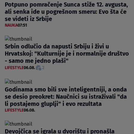
Potpuno pomračenje Sunca stiže 12. avgusta,
ali senka ide u pogrešnom smeru: Evo šta će
se videti iz Srbije
NAUKA
07:51
Srbin odlučio da napusti Srbiju i živi u
Hrvatskoj: "Kulturnije je i normalnije društvo
- samo me jedno plaši"
LIFESTYLE
06.08.
2
Godinama smo bili sve inteligentniji, a onda
se desio preokret: Naučnici su istraživali "da
li postajemo gluplji" i evo rezultata
LIFESTYLE
06.08.
Devojčica se igrala u dvorištu i pronašla