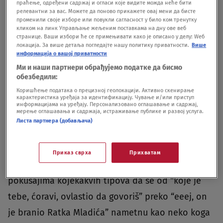
праћење, одређени садржај и огласи које видите можда неће бити
Autokomandi, gde je neki drugi “štab narodnog
релевантни за вас. Можете да поново прикажете овај мени да бисте
nezadovoljstva” demonstrirao navodno protiv
променили своје изборе или повукли сагласност у било ком тренутку
кликом на линк Управљање жељеним поставкама на дну ове веб
nasilja na Kosovu i već zaboravljenoj Metohiji.Na
странице. Ваши избори ће се примењивати како је описано у делу: Wеб
локација. За више детаља погледајте нашу политику приватности.
Више
tom “protestu”, osim nadrealne scene da
информација о вашој приватности
Ми и наши партнери обрађујемо податке да бисмо
policajcima u punoj opremi “idite na Kosovo”
обезбедили:
skandira poveća grupa rodoljubivih bilmeza, koja
Коришћење података о прецизној геолокацији. Активно скенирање
карактеристика уређаја за идентификацију. Чување и/или приступ
bi se razbežala da im je neko rekao kako ih kod,
информацијама на уређају. Персонализовано оглашавање и садржај,
мерење оглашавања и садржаја, истраживање публике и развој услуга.
recimo, već nemačke ambasade čekaju autobusi
Листа партнера (добављача)
za Zvečan i Zubin Potok, viđeno je i nešto što je
karakteristično za sve vrste aktuelnih “događanja
Приказ сврха
Прихватам
naroda”. Reč je o odsustvu lidera, odnosno o
pokušajima kojekakvih tipova da se od “koje je
tebe, ćoravi, ovlastio da govoriš” preko “eeej, on
je branio Ratka Mladića” nametnu kao neko koga