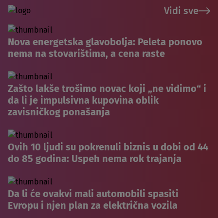
Vidi sve
Nova energetska glavobolja: Peleta ponovo
nema na stovarištima, a cena raste
Zašto lakše trošimo novac koji „ne vidimo“ i
da li je impulsivna kupovina oblik
zavisničkog ponašanja
Ovih 10 ljudi su pokrenuli biznis u dobi od 44
do 85 godina: Uspeh nema rok trajanja
Da li će ovakvi mali automobili spasiti
Evropu i njen plan za električna vozila