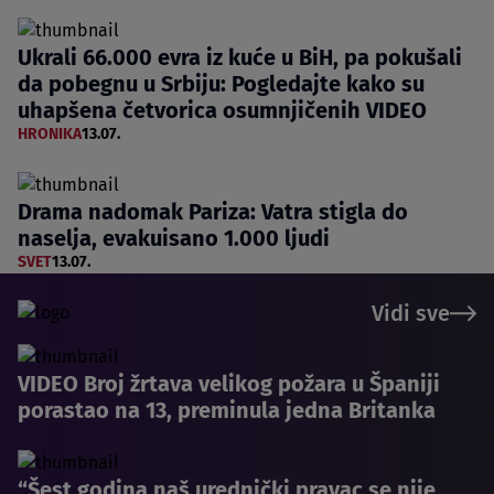
Ukrali 66.000 evra iz kuće u BiH, pa pokušali
da pobegnu u Srbiju: Pogledajte kako su
uhapšena četvorica osumnjičenih VIDEO
HRONIKA
13.07.
Drama nadomak Pariza: Vatra stigla do
naselja, evakuisano 1.000 ljudi
SVET
13.07.
Vidi sve
VIDEO Broj žrtava velikog požara u Španiji
porastao na 13, preminula jedna Britanka
“Šest godina naš urednički pravac se nije