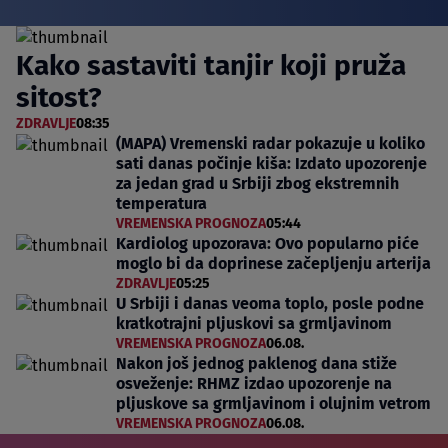
Kako sastaviti tanjir koji pruža
sitost?
ZDRAVLJE
08:35
(MAPA) Vremenski radar pokazuje u koliko
sati danas počinje kiša: Izdato upozorenje
za jedan grad u Srbiji zbog ekstremnih
temperatura
VREMENSKA PROGNOZA
05:44
Kardiolog upozorava: Ovo popularno piće
moglo bi da doprinese začepljenju arterija
ZDRAVLJE
05:25
U Srbiji i danas veoma toplo, posle podne
kratkotrajni pljuskovi sa grmljavinom
VREMENSKA PROGNOZA
06.08.
Nakon još jednog paklenog dana stiže
osveženje: RHMZ izdao upozorenje na
pljuskove sa grmljavinom i olujnim vetrom
VREMENSKA PROGNOZA
06.08.