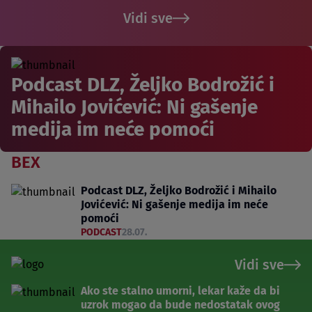
Vidi sve
Podcast DLZ, Željko Bodrožić i
Mihailo Jovićević: Ni gašenje
medija im neće pomoći
BEX
Podcast DLZ, Željko Bodrožić i Mihailo
Jovićević: Ni gašenje medija im neće
pomoći
PODCAST
28.07.
Vidi sve
Ako ste stalno umorni, lekar kaže da bi
uzrok mogao da bude nedostatak ovog