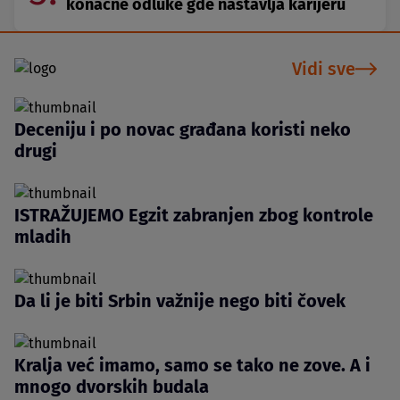
konačne odluke gde nastavlja karijeru
Vidi sve
Deceniju i po novac građana koristi neko
drugi
ISTRAŽUJEMO Egzit zabranjen zbog kontrole
mladih
Da li je biti Srbin važnije nego biti čovek
Kralja već imamo, samo se tako ne zove. A i
mnogo dvorskih budala