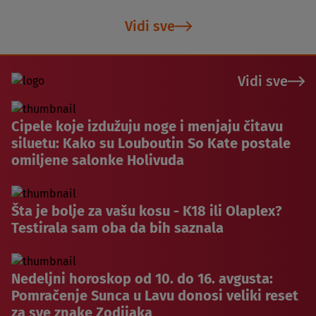
Vidi sve
Vidi sve
Cipele koje izdužuju noge i menjaju čitavu
siluetu: Kako su Louboutin So Kate postale
omiljene salonke Holivuda
Šta je bolje za vašu kosu - K18 ili Olaplex?
Testirala sam oba da bih saznala
Nedeljni horoskop od 10. do 16. avgusta:
Pomračenje Sunca u Lavu donosi veliki reset
za sve znake Zodijaka