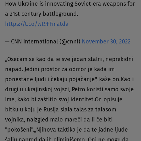
How Ukraine is innovating Soviet-era weapons for
a 21st century battleground.
https://t.co/wt9FFmatda
— CNN International (@cnni)
November 30, 2022
„Osećam se kao da je sve jedan stalni, neprekidni
napad. Jedini prostor za odmor je kada im
ponestane ljudi i čekaju pojačanje", kaže on.Kao i
drugi u ukrajinskoj vojsci, Petro koristi samo svoje
ime, kako bi zaštitio svoj identitet.On opisuje
bitku u koju je Rusija slala talas za talasom
vojnika, naizgled malo mareći da li će biti
"pokošeni".„Njihova taktika je da te jadne ljude
šalju napred da ih eliminišemo. Oni ne mogu da