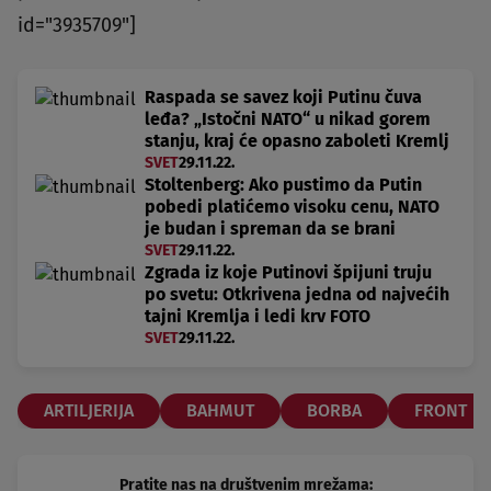
id="3935709"]
Raspada se savez koji Putinu čuva
leđa? „Istočni NATO“ u nikad gorem
stanju, kraj će opasno zaboleti Kremlj
SVET
29.11.22.
Stoltenberg: Ako pustimo da Putin
pobedi platićemo visoku cenu, NATO
je budan i spreman da se brani
SVET
29.11.22.
Zgrada iz koje Putinovi špijuni truju
po svetu: Otkrivena jedna od najvećih
tajni Kremlja i ledi krv FOTO
SVET
29.11.22.
ARTILJERIJA
BAHMUT
BORBA
FRONT
Pratite nas na društvenim mrežama: