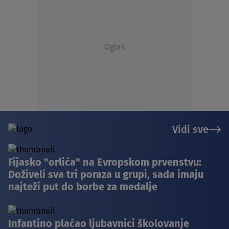
Oglas
Vidi sve
Fijasko "orlića" na Evropskom prvenstvu:
Doživeli sva tri poraza u grupi, sada imaju
najteži put do borbe za medalje
Infantino plaćao ljubavnici školovanje