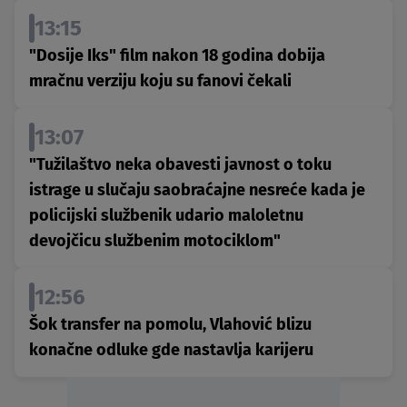
13:15
"Dosije Iks" film nakon 18 godina dobija
mračnu verziju koju su fanovi čekali
13:07
"Tužilaštvo neka obavesti javnost o toku
istrage u slučaju saobraćajne nesreće kada je
policijski službenik udario maloletnu
devojčicu službenim motociklom"
12:56
Šok transfer na pomolu, Vlahović blizu
konačne odluke gde nastavlja karijeru