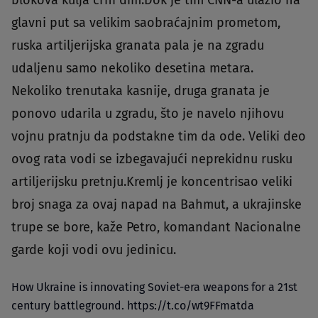
glavni put sa velikim saobraćajnim prometom,
ruska artiljerijska granata pala je na zgradu
udaljenu samo nekoliko desetina metara.
Nekoliko trenutaka kasnije, druga granata je
ponovo udarila u zgradu, što je navelo njihovu
vojnu pratnju da podstakne tim da ode. Veliki deo
ovog rata vodi se izbegavajući neprekidnu rusku
artiljerijsku pretnju.Kremlj je koncentrisao veliki
broj snaga za ovaj napad na Bahmut, a ukrajinske
trupe se bore, kaže Petro, ​​komandant Nacionalne
garde koji vodi ovu jedinicu.
How Ukraine is innovating Soviet-era weapons for a 21st
century battleground.
https://t.co/wt9FFmatda