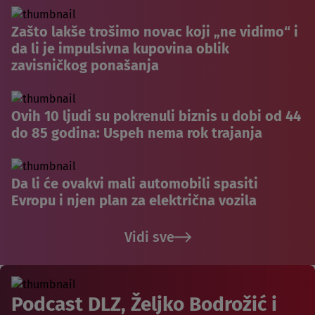
Zašto lakše trošimo novac koji „ne vidimo“ i
da li je impulsivna kupovina oblik
zavisničkog ponašanja
Ovih 10 ljudi su pokrenuli biznis u dobi od 44
do 85 godina: Uspeh nema rok trajanja
Da li će ovakvi mali automobili spasiti
Evropu i njen plan za električna vozila
Vidi sve
Podcast DLZ, Željko Bodrožić i