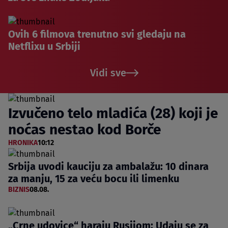
Ovih 6 filmova trenutno svi gledaju na
Netflixu u Srbiji
Vidi sve
Izvučeno telo mladića (28) koji je
noćas nestao kod Borče
HRONIKA
10:12
Srbija uvodi kauciju za ambalažu: 10 dinara
za manju, 15 za veću bocu ili limenku
BIZNIS
08.08.
„Crne udovice“ haraju Rusijom: Udaju se za