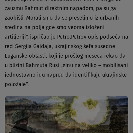
zauzmu Bahmut direktnim napadom, pa su ga
zaobišli. Morali smo da se preselimo iz urbanih
sredina na polja gde smo veoma izloženi
artiljeriji", ispričao je Petro.Petrov opis podseća na
reči Sergija Gajdaja, ukrajinskog šefa susedne
Luganske oblasti, koji je prošlog meseca rekao da
u blizini Bahmuta Rusi „ginu na veliko – mobilisani
jednostavno idu napred da identifikuju ukrajinske
položaje“.