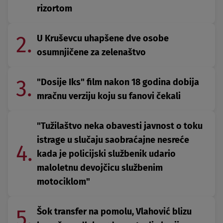
rizortom
2.
U Kruševcu uhapšene dve osobe
osumnjičene za zelenaštvo
3.
"Dosije Iks" film nakon 18 godina dobija
mračnu verziju koju su fanovi čekali
"Tužilaštvo neka obavesti javnost o toku
istrage u slučaju saobraćajne nesreće
4.
kada je policijski službenik udario
maloletnu devojčicu službenim
motociklom"
5.
Šok transfer na pomolu, Vlahović blizu