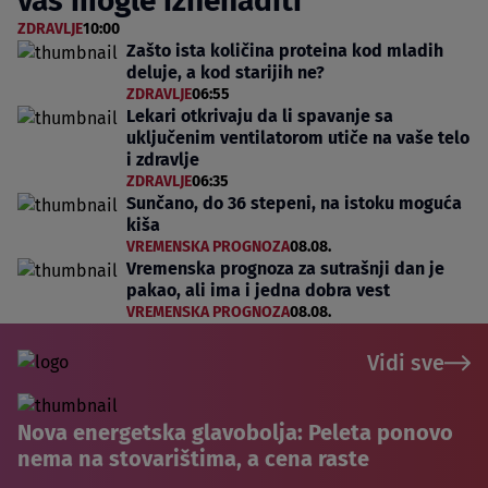
vas mogle iznenaditi
ZDRAVLJE
10:00
Zašto ista količina proteina kod mladih
deluje, a kod starijih ne?
ZDRAVLJE
06:55
Lekari otkrivaju da li spavanje sa
uključenim ventilatorom utiče na vaše telo
i zdravlje
ZDRAVLJE
06:35
Sunčano, do 36 stepeni, na istoku moguća
kiša
VREMENSKA PROGNOZA
08.08.
Vremenska prognoza za sutrašnji dan je
pakao, ali ima i jedna dobra vest
VREMENSKA PROGNOZA
08.08.
Vidi sve
Nova energetska glavobolja: Peleta ponovo
nema na stovarištima, a cena raste