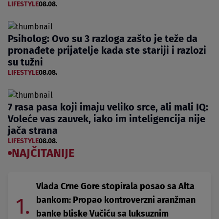
LIFESTYLE
08.08.
Psiholog: Ovo su 3 razloga zašto je teže da
pronađete prijatelje kada ste stariji i razlozi
su tužni
LIFESTYLE
08.08.
7 rasa pasa koji imaju veliko srce, ali mali IQ:
Voleće vas zauvek, iako im inteligencija nije
jača strana
LIFESTYLE
08.08.
NAJČITANIJE
Vlada Crne Gore stopirala posao sa Alta
1.
bankom: Propao kontroverzni aranžman
banke bliske Vučiću sa luksuznim