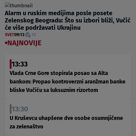
Alarm u ruskim medijima posle posete
Zelenskog Beogradu: Što su izbori bliži, Vučić
će više podržavati Ukrajinu
SVET
09:13
12
NAJNOVIJE
13:33
Vlada Crne Gore stopirala posao sa Alta
bankom: Propao kontroverzni aranžman banke
bliske Vučiću sa luksuznim rizortom
13:30
U Kruševcu uhapšene dve osobe osumnjičene
za zelenaštvo