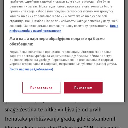
праћење, одређени садржај и огласи које видите можда неће бити
релевантни за вас. Можете да поново прикажете овај мени да бисте
променили своје изборе или повукли сагласност у било ком тренутку
кликом на линк Управљање жељеним поставкама на дну ове веб
странице. Ваши избори ће се примењивати како је описано у делу: Wеб
локација. За више детаља погледајте нашу политику приватности.
Више
информација о вашој приватности
Foto:EPA-EFE/HANNIBAL HANSCHKE
|
Foto:EPA-EFE/HANNIBAL HANSCHKE
Ми и наши партнери обрађујемо податке да бисмо
обезбедили:
Ovo je poligon za testiranje inovativnog ratovanja
Коришћење података о прецизној геолокацији. Активно скенирање
21. veka. Vojnici koriste jeftine, komercijalno
карактеристика уређаја за идентификацију. Чување и/или приступ
информацијама на уређају. Персонализовано оглашавање и садржај,
dostupne dronove i potrošačke programe za
мерење оглашавања и садржаја, истраживање публике и развој услуга.
Листа партнера (добављача)
ćaskanje, kako bi identifikovali i iskomunicirali
ciljanje oružja koje je u mnogim slučajevima staro
Приказ сврха
Прихватам
više decenija.Njihova najžešća borba vodi se za
grad Bahmut, koji mesecima opsedaju ruske
snage.Žestina te bitke vidljiva je od prvih
trenutaka približavanja gradu, gde iz stambenih
blokova kulja crni dim.Dok je tim CNN-a ulazio na