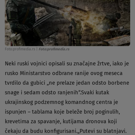
Foto:profimedia.rs
|
Foto:profimedia.rs
Neki ruski vojnici opisali su značajne žrtve, iako je
rusko Ministarstvo odbrane ranije ovog meseca
tvrdilo da gubici „ne prelaze jedan odsto borbene
snage i sedam odsto ranjenih“.Svaki kutak
ukrajinskog podzemnog komandnog centra je
ispunjen – tablama koje beleže broj poginulih,
krevetima za spavanje, kutijama dronova koji
čekaju da budu konfigurisani.„Putevi su blatnjavi.