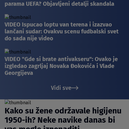
parama UEFA? Objavljeni detalji skandala
VIDEO Ispucao loptu van terena i izazvao
lančani sudar: Ovakvu scenu fudbalski svet
do sada nije video
VIDEO "Gde si brate antivakseru": Ovako je
izgledao zagrljaj Novaka Đokovića i Vlade
Georgijeva
Vidi sve
Kako su žene održavale higijenu
1950-ih? Neke navike danas bi