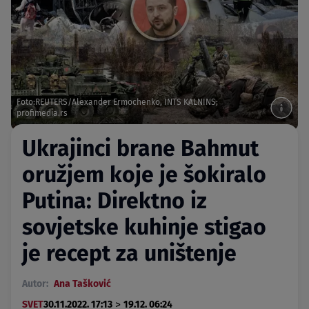
Foto:REUTERS/Alexander Ermochenko, INTS KALNINS;
profimedia.rs
Ukrajinci brane Bahmut
oružjem koje je šokiralo
Putina: Direktno iz
sovjetske kuhinje stigao
je recept za uništenje
Autor:
Ana Tašković
>
SVET
30.11.2022. 17:13
19.12. 06:24