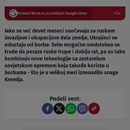
Postavi Nova.rs za omiljeni Google izvor
Više
Iako se već devet meseci suočavaju sa ruskom
invazijom i okupacijom dela zemlje, Ukrajinci ne
odustaju od borbe. Svim mogućim sredstvima se
trude da poraze ruske trupe i dobiju rat, pa su tako
kombinuju nove tehnologije sa zastarelom
sovjetskom opremom koju takođe koriste u
borbama - što je u velikoj meri iznenadilo snage
Kremlja.
Podeli vest: