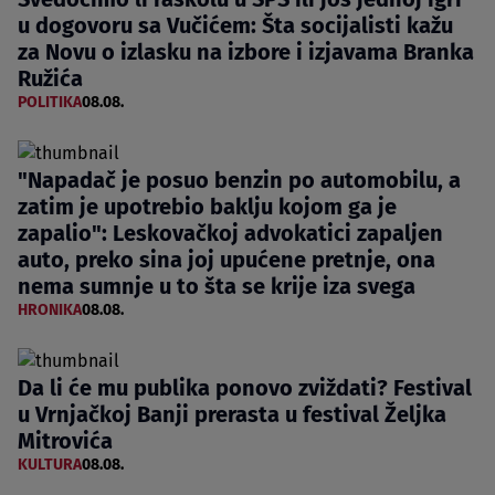
u dogovoru sa Vučićem: Šta socijalisti kažu
za Novu o izlasku na izbore i izjavama Branka
Ružića
POLITIKA
08.08.
"Napadač je posuo benzin po automobilu, a
zatim je upotrebio baklju kojom ga je
zapalio": Leskovačkoj advokatici zapaljen
auto, preko sina joj upućene pretnje, ona
nema sumnje u to šta se krije iza svega
HRONIKA
08.08.
Da li će mu publika ponovo zviždati? Festival
u Vrnjačkoj Banji prerasta u festival Željka
Mitrovića
KULTURA
08.08.