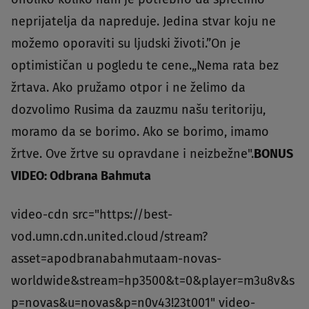
neprijatelja da napreduje. Jedina stvar koju ne
možemo oporaviti su ljudski životi.”On je
optimističan u pogledu te cene.„Nema rata bez
žrtava. Ako pružamo otpor i ne želimo da
dozvolimo Rusima da zauzmu našu teritoriju,
moramo da se borimo. Ako se borimo, imamo
žrtve. Ove žrtve su opravdane i neizbežne".
BONUS
VIDEO: Odbrana Bahmuta
video-cdn src="https://best-
vod.umn.cdn.united.cloud/stream?
asset=apodbranabahmutaam-novas-
worldwide&stream=hp3500&t=0&player=m3u8v&s
p=novas&u=novas&p=n0v43!23t001" video-