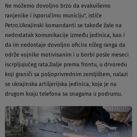
Ne možemo dovoljno brzo da evakuišemo
ranjenike i isporučimo municiju", ističe
Petro.Ukrajinski komandanti se takođe žale na
nedostatak komunikacije između jedinica, kao i
da im nedostaje dovoljno oficira nižeg ranga da
održe vojnike motivisanim i u borbi posle meseci
iscrpljujućeg rata.Dalje prema frontu, u drvoredu
koji graniči sa poljoprivrednim zemljištem, nalazi
se ukrajinska artiljerijska jedinica, koja je na
drugom kraju telefona sa snagama u podrumu.