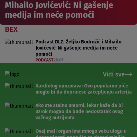
Mihailo Jovićević: Ni gašenje
medija im neće pomoći
BEX
Podcast DLZ, Željko Bodrožić i Mihailo
Jovićević: Ni gašenje medija im neće
pomoći
PODCAST
28.07.
Vidi sve
Kardiolog upozorava: Ovo popularno piće
moglo bi da doprinese začepljenju arterija
Ako ste stalno umorni, lekar kaže da bi
uzrok mogao da bude nedostatak ovog
važnog nutrijenta
Ovaj mali organ ima mnogo veću ulogu u