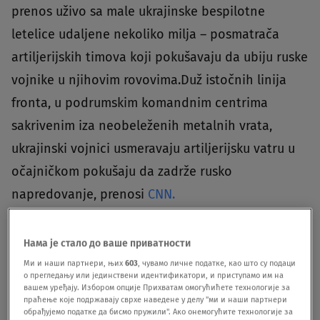
prenos uživo sa male ukrajinske bespilotne
letelice udaljene nekoliko milja – posmatrača
artiljerijskih timova koji pokušavaju da ubiju ruske
vojnike u njihovim rovovima.Duž istočnih linija
fronta, u podrumskim komandnim centrima
sakrivenim iza neobeleženih metalnih vrata,
ukrajinski vojnici usmeravaju artiljerijsku vatru u
očajničkom pokušaju da zadrže rusko
napredovanje, prenosi
CNN.
Нама је стало до ваше приватности
Ми и наши партнери, њих
603
, чувамо личне податке, као што су подаци
о прегледању или јединствени идентификатори, и приступамо им на
вашем уређају. Избором опције Прихватам омогућићете технологије за
праћење које подржавају сврхе наведене у делу "ми и наши партнери
обрађујемо податке да бисмо пружили". Ако онемогућите технологије за