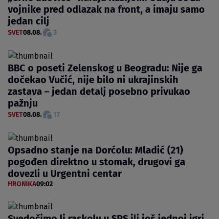
vojnike pred odlazak na front, a imaju samo
jedan cilj
SVET
08.08.
3
BBC o poseti Zelenskog u Beogradu: Nije ga
dočekao Vučić, nije bilo ni ukrajinskih
zastava – jedan detalj posebno privukao
pažnju
SVET
08.08.
17
Opsadno stanje na Dorćolu: Mladić (21)
pogođen direktno u stomak, drugovi ga
dovezli u Urgentni centar
HRONIKA
09:02
Svedočimo li raskolu u SPS ili još jednoj igri