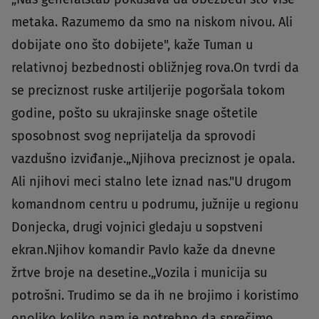
metaka. Razumemo da smo na niskom nivou. Ali
dobijate ono što dobijete", kaže Tuman u
relativnoj bezbednosti obližnjeg rova.On tvrdi da
se preciznost ruske artiljerije pogoršala tokom
godine, pošto su ukrajinske snage oštetile
sposobnost svog neprijatelja da sprovodi
vazdušno izviđanje.„Njihova preciznost je opala.
Ali njihovi meci stalno lete iznad nas."U drugom
komandnom centru u podrumu, južnije u regionu
Donjecka, drugi vojnici gledaju u sopstveni
ekran.Njihov komandir Pavlo kaže da dnevne
žrtve broje na desetine.„Vozila i municija su
potrošni. Trudimo se da ih ne brojimo i koristimo
onoliko koliko nam je potrebno da sprečimo