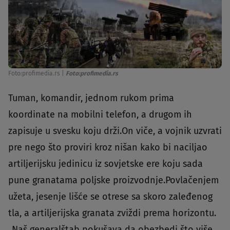
Foto:profimedia.rs
|
Foto:profimedia.rs
Tuman, komandir, jednom rukom prima
koordinate na mobilni telefon, a drugom ih
zapisuje u svesku koju drži.On viče, a vojnik uzvrati
pre nego što proviri kroz nišan kako bi naciljao
artiljerijsku jedinicu iz sovjetske ere koju sada
pune granatama poljske proizvodnje.Povlačenjem
užeta, jesenje lišće se otrese sa skoro zaleđenog
tla, a artiljerijska granata zviždi prema horizontu.
„Naš generalštab pokušava da obezbedi što više