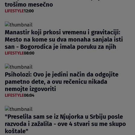
trošimo mesečno
LIFESTYLE
12:00
Manastir koji prkosi vremenu i gravitaciji:
Mesto na kome su dva monaha sanjala isti
san - Bogorodica je imala poruku za njih
LIFESTYLE
08:00
Psiholozi: Ovo je jedini način da odgojite
pametno dete, a ovu rečenicu nikada
nemojte izgovoriti
LIFESTYLE
06:04
"Preselila sam se iz Njujorka u Srbiju posle
razvoda i zažalila - ove 4 stvari su me skupo
koštale"