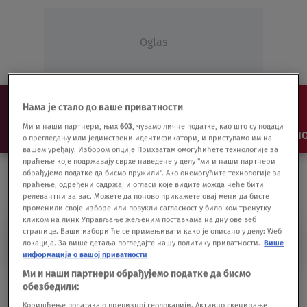
Oglas
Нама је стало до ваше приватности
Ми и наши партнери, њих
603
, чувамо личне податке, као што су подаци
NAJNOVIJE
VESTI
SHOW
SPORT
VIDEO
NO
о прегледању или јединствени идентификатори, и приступамо им на
вашем уређају. Избором опције Прихватам омогућићете технологије за
праћење које подржавају сврхе наведене у делу "ми и наши партнери
обрађујемо податке да бисмо пружили". Ако онемогућите технологије за
праћење, одређени садржај и огласи које видите можда неће бити
релевантни за вас. Можете да поново прикажете овај мени да бисте
променили своје изборе или повукли сагласност у било ком тренутку
кликом на линк Управљање жељеним поставкама на дну ове веб
странице. Ваши избори ће се примењивати како је описано у делу: Wеб
ZA ŠIMUNOV KORAK
локација. За више детаља погледајте нашу политику приватности.
Више
информација о вашој приватности
Ми и наши партнери обрађујемо податке да бисмо
Priča o malom Šimunu zbog kojeg gori
обезбедили:
hrvatski Fejsbuk
Коришћење података о прецизној геолокацији. Активно скенирање