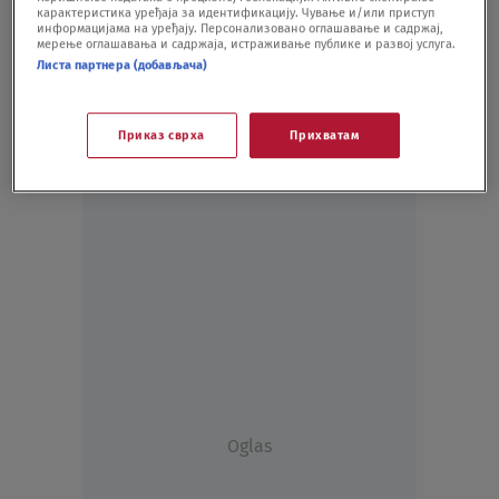
карактеристика уређаја за идентификацију. Чување и/или приступ
SVET
03.07.20.
информацијама на уређају. Персонализовано оглашавање и садржај,
мерење оглашавања и садржаја, истраживање публике и развој услуга.
Листа партнера (добављача)
Приказ сврха
Прихватам
Oglas
Oglas