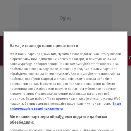
Oglas
Нама је стало до ваше приватности
Ми и наши партнери, њих
603
, чувамо личне податке, као што су подаци
NAJNOVIJE
VESTI
SHOW
SPORT
VIDEO
NO
о прегледању или јединствени идентификатори, и приступамо им на
вашем уређају. Избором опције Прихватам омогућићете технологије за
праћење које подржавају сврхе наведене у делу "ми и наши партнери
обрађујемо податке да бисмо пружили". Ако онемогућите технологије за
праћење, одређени садржај и огласи које видите можда неће бити
релевантни за вас. Можете да поново прикажете овај мени да бисте
променили своје изборе или повукли сагласност у било ком тренутку
кликом на линк Управљање жељеним поставкама на дну ове веб
странице. Ваши избори ће се примењивати како је описано у делу: Wеб
VELIKI DEČANI
локација. За више детаља погледајте нашу политику приватности.
Више
информација о вашој приватности
Ми и наши партнери обрађујемо податке да бисмо
Njujork tajms u Dečanima: Otac Sava sam
обезбедили:
protiv ekstremista
Коришћење података о прецизној геолокацији. Активно скенирање