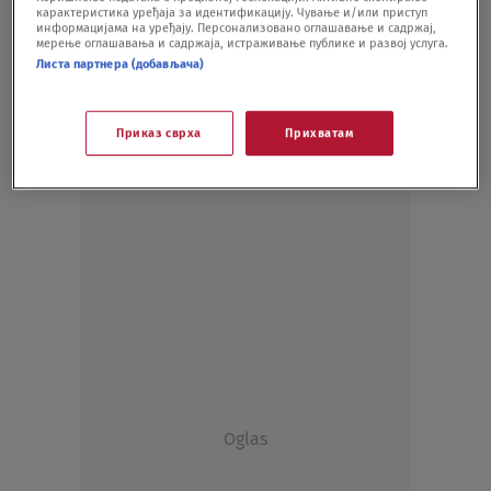
карактеристика уређаја за идентификацију. Чување и/или приступ
DRUŠTVO
14.03.21.
информацијама на уређају. Персонализовано оглашавање и садржај,
мерење оглашавања и садржаја, истраживање публике и развој услуга.
Листа партнера (добављача)
Приказ сврха
Прихватам
Oglas
Oglas