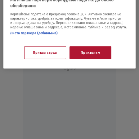
AUTO
20.08.21.
обезбедили:
Ograničen maksimalan uvoz vina po
Коришћење података о прецизној геолокацији. Активно скенирање
карактеристика уређаја за идентификацију. Чување и/или приступ
jednom uvozniku
информацијама на уређају. Персонализовано оглашавање и садржај,
BIZNIS
17.12.20.
мерење оглашавања и садржаја, истраживање публике и развој услуга.
Листа партнера (добављача)
Приказ сврха
Прихватам
Oglas