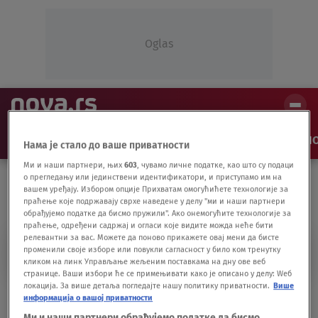
Oglas
NAJNOVIJE
VESTI
SHOW
SPORT
VIDEO
NO
Нама је стало до ваше приватности
Ми и наши партнери, њих
603
, чувамо личне податке, као што су подаци
о прегледању или јединствени идентификатори, и приступамо им на
вашем уређају. Избором опције Прихватам омогућићете технологије за
праћење које подржавају сврхе наведене у делу "ми и наши партнери
обрађујемо податке да бисмо пружили". Ако онемогућите технологије за
праћење, одређени садржај и огласи које видите можда неће бити
релевантни за вас. Можете да поново прикажете овај мени да бисте
UVOZNICI
променили своје изборе или повукли сагласност у било ком тренутку
кликом на линк Управљање жељеним поставкама на дну ове веб
странице. Ваши избори ће се примењивати како је описано у делу: Wеб
локација. За више детаља погледајте нашу политику приватности.
Више
Skočila prodaja elektrifikovanih vozila u
информација о вашој приватности
Srbiji, ali subvencija više nema
Ми и наши партнери обрађујемо податке да бисмо