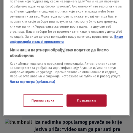
праћење које подржавају сврхе наведене у делу "ми и наши партнери
sebe"
обрађујемо податке да бисмо пружили". Ако онемогућите технологије за
праћење, одређени садржај и огласи које видите можда неће бити
LIFESTYLE
22.03.
17
релевантни за вас. Можете да поново прикажете овај мени да бисте
Nišlije SNS prostorije oblepili umrlicama:
променили своје изборе или повукли сагласност у било ком тренутку
"Posle 17 godina, SNS preminuo od
кликом на линк Управљање жељеним поставкама на дну ове веб
странице. Ваши избори ће се примењивати како је описано у делу: Wеб
posledica korupcije, krađa, laži..." VIDEO
локација. За више детаља погледајте нашу политику приватности.
Више
DRUŠTVO
13.09.25.
1
информација о вашој приватности
Ми и наши партнери обрађујемо податке да бисмо
обезбедили:
Коришћење података о прецизној геолокацији. Активно скенирање
карактеристика уређаја за идентификацију. Чување и/или приступ
информацијама на уређају. Персонализовано оглашавање и садржај,
мерење оглашавања и садржаја, истраживање публике и развој услуга.
Oglas
Листа партнера (добављача)
Приказ сврха
Прихватам
Iza nadimka popularnog pevača se krije
jeziva priča: "Video sam ga par sati pre