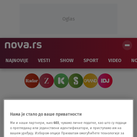
Oglas
NAJNOVIJE
VESTI
SHOW
SPORT
VIDEO
NO
UMRLICE
Нама је стало до ваше приватности
Ми и наши партнери, њих
603
, чувамо личне податке, као што су подаци
Čitulje Čaku Norisu i u beogradskim
о прегледању или јединствени идентификатори, и приступамо им на
вашем уређају. Избором опције Прихватам омогућићете технологије за
novinama: "I sad budi car i sahrani samog