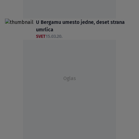
U Bergamu umesto jedne, deset strana
umrlica
SVET
15.03.20.
Oglas