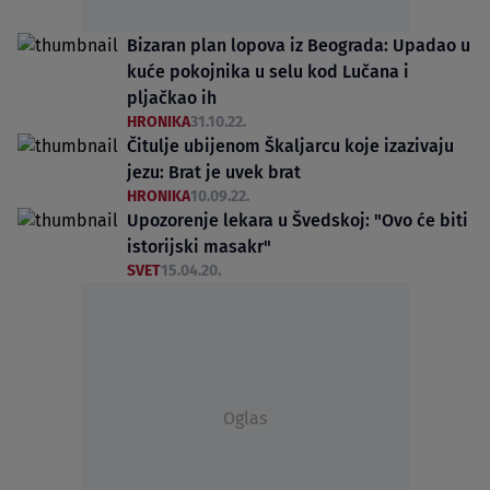
Bizaran plan lopova iz Beograda: Upadao u
kuće pokojnika u selu kod Lučana i
pljačkao ih
HRONIKA
31.10.22.
Čitulje ubijenom Škaljarcu koje izazivaju
jezu: Brat je uvek brat
HRONIKA
10.09.22.
Upozorenje lekara u Švedskoj: "Ovo će biti
istorijski masakr"
SVET
15.04.20.
Oglas