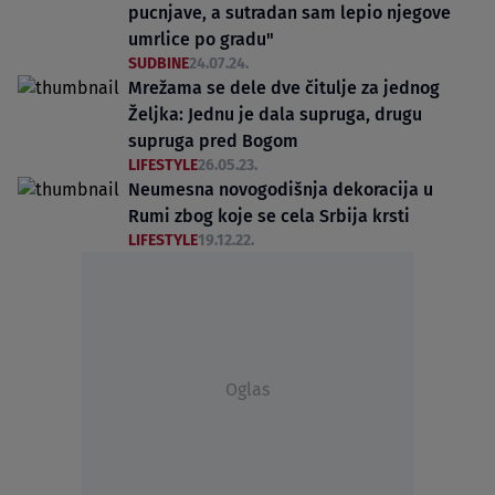
pucnjave, a sutradan sam lepio njegove
umrlice po gradu"
SUDBINE
24.07.24.
Mrežama se dele dve čitulje za jednog
Željka: Jednu je dala supruga, drugu
supruga pred Bogom
LIFESTYLE
26.05.23.
Neumesna novogodišnja dekoracija u
Rumi zbog koje se cela Srbija krsti
LIFESTYLE
19.12.22.
Oglas