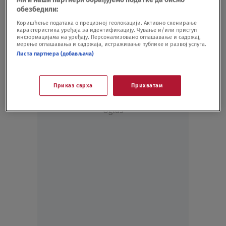
FUDBAL
16.10.20.
обезбедили:
Stanković: Raduje pristup, Zvezda računa
Коришћење података о прецизној геолокацији. Активно скенирање
карактеристика уређаја за идентификацију. Чување и/или приступ
na svoju decu
информацијама на уређају. Персонализовано оглашавање и садржај,
FUDBAL
23.05.20.
мерење оглашавања и садржаја, истраживање публике и развој услуга.
Листа партнера (добављача)
Приказ сврха
Прихватам
Oglas