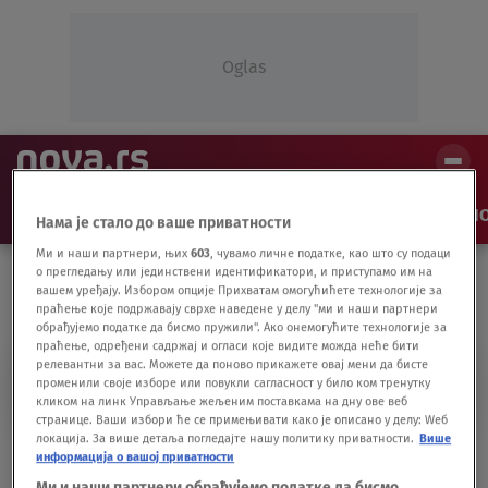
Oglas
NAJNOVIJE
VESTI
SHOW
SPORT
VIDEO
NO
Нама је стало до ваше приватности
Ми и наши партнери, њих
603
, чувамо личне податке, као што су подаци
о прегледању или јединствени идентификатори, и приступамо им на
вашем уређају. Избором опције Прихватам омогућићете технологије за
праћење које подржавају сврхе наведене у делу "ми и наши партнери
обрађујемо податке да бисмо пружили". Ако онемогућите технологије за
праћење, одређени садржај и огласи које видите можда неће бити
релевантни за вас. Можете да поново прикажете овај мени да бисте
TRENER ZVEZDE
променили своје изборе или повукли сагласност у било ком тренутку
кликом на линк Управљање жељеним поставкама на дну ове веб
странице. Ваши избори ће се примењивати како је описано у делу: Wеб
локација. За више детаља погледајте нашу политику приватности.
Више
Stankovićeva prekretnica - Ima sve, ali
информација о вашој приватности
nema derbi
Ми и наши партнери обрађујемо податке да бисмо