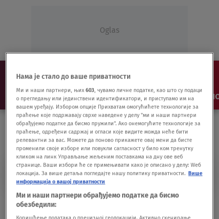
Oglas
Нама је стало до ваше приватности
Ми и наши партнери, њих
603
, чувамо личне податке, као што су подаци
NAJNOVIJE
VESTI
SHOW
SPORT
VIDEO
NO
о прегледању или јединствени идентификатори, и приступамо им на
вашем уређају. Избором опције Прихватам омогућићете технологије за
праћење које подржавају сврхе наведене у делу "ми и наши партнери
обрађујемо податке да бисмо пружили". Ако онемогућите технологије за
праћење, одређени садржај и огласи које видите можда неће бити
релевантни за вас. Можете да поново прикажете овај мени да бисте
променили своје изборе или повукли сагласност у било ком тренутку
кликом на линк Управљање жељеним поставкама на дну ове веб
странице. Ваши избори ће се примењивати како је описано у делу: Wеб
TREĆI BROJ
локација. За више детаља погледајте нашу политику приватности.
Више
информација о вашој приватности
Ми и наши партнери обрађујемо податке да бисмо
Treći broj novina "Nova" danas vas
обезбедили:
očekuje na kioscima
Коришћење података о прецизној геолокацији. Активно скенирање