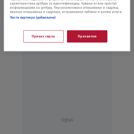
карактеристика уређаја за идентификацију. Чување и/или приступ
DRUŠTVO
01.07.21.
информацијама на уређају. Персонализовано оглашавање и садржај,
мерење оглашавања и садржаја, истраживање публике и развој услуга.
Листа партнера (добављача)
Приказ сврха
Прихватам
Oglas
Oglas