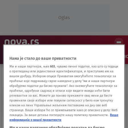
Oglas
NAJNOVIJE
VESTI
SHOW
SPORT
VIDEO
NO
Нама је стало до ваше приватности
Ми и наши партнери, њих
603
, чувамо личне податке, као што су подаци
о прегледању или јединствени идентификатори, и приступамо им на
вашем уређају. Избором опције Прихватам омогућићете технологије за
праћење које подржавају сврхе наведене у делу "ми и наши партнери
обрађујемо податке да бисмо пружили". Ако онемогућите технологије за
праћење, одређени садржај и огласи које видите можда неће бити
релевантни за вас. Можете да поново прикажете овај мени да бисте
TRANSPORTER
променили своје изборе или повукли сагласност у било ком тренутку
кликом на линк Управљање жељеним поставкама на дну ове веб
странице. Ваши избори ће се примењивати како је описано у делу: Wеб
локација. За више детаља погледајте нашу политику приватности.
Више
"Anom" raskrinkao kriminalnu grupu u BiH:
информација о вашој приватности
Švercovali limuzine i skank
Ми и наши партнери обрађујемо податке да бисмо