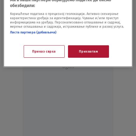
SVET
18.11.21.
обезбедили:
Ford: Ko kaže da kombi ne može da bude u
Коришћење података о прецизној геолокацији. Активно скенирање
карактеристика уређаја за идентификацију. Чување и/или приступ
reli fazonu?
информацијама на уређају. Персонализовано оглашавање и садржај,
AUTO
24.08.20.
мерење оглашавања и садржаја, истраживање публике и развој услуга.
Листа партнера (добављача)
Приказ сврха
Прихватам
Oglas