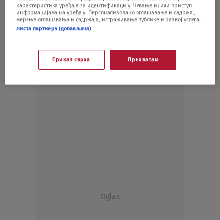
карактеристика уређаја за идентификацију. Чување и/или приступ
POLITIKA
11.12.20.
информацијама на уређају. Персонализовано оглашавање и садржај,
мерење оглашавања и садржаја, истраживање публике и развој услуга.
Листа партнера (добављача)
Приказ сврха
Прихватам
Oglas
Oglas