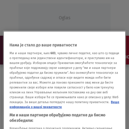
Oglas
Нама је стало до ваше приватности
Ми и наши партнери, њих
603
, чувамо личне податке, као што су подаци
NAJNOVIJE
VESTI
SHOW
SPORT
VIDEO
NO
о прегледању или јединствени идентификатори, и приступамо им на
вашем уређају. Избором опције Прихватам омогућићете технологије за
праћење које подржавају сврхе наведене у делу "ми и наши партнери
обрађујемо податке да бисмо пружили". Ако онемогућите технологије за
праћење, одређени садржај и огласи које видите можда неће бити
релевантни за вас. Можете да поново прикажете овај мени да бисте
променили своје изборе или повукли сагласност у било ком тренутку
кликом на линк Управљање жељеним поставкама на дну ове веб
странице. Ваши избори ће се примењивати како је описано у делу: Wеб
TORTA ZA VUČIĆA
локација. За више детаља погледајте нашу политику приватности.
Више
информација о вашој приватности
Ми и наши партнери обрађујемо податке да бисмо
BG na vodi, Savamala: Kakva je mogla da
обезбедили:
bude Vučićeva torta
Коришћење података о прецизној геолокацији. Активно скенирање