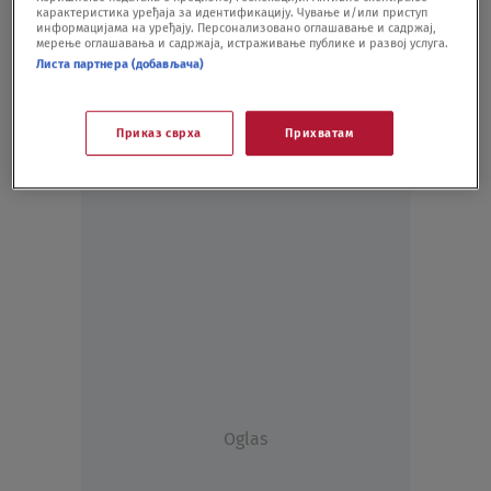
карактеристика уређаја за идентификацију. Чување и/или приступ
KOŠARKA
01.05.20.
информацијама на уређају. Персонализовано оглашавање и садржај,
мерење оглашавања и садржаја, истраживање публике и развој услуга.
Листа партнера (добављача)
Приказ сврха
Прихватам
Oglas
Oglas