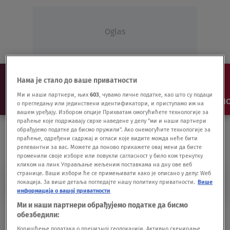
Oglas
Нама је стало до ваше приватности
Ми и наши партнери, њих
603
, чувамо личне податке, као што су подаци
NAJNOVIJE
VESTI
SHOW
SPORT
VIDEO
NO
о прегледању или јединствени идентификатори, и приступамо им на
вашем уређају. Избором опције Прихватам омогућићете технологије за
праћење које подржавају сврхе наведене у делу "ми и наши партнери
обрађујемо податке да бисмо пружили". Ако онемогућите технологије за
праћење, одређени садржај и огласи које видите можда неће бити
релевантни за вас. Можете да поново прикажете овај мени да бисте
променили своје изборе или повукли сагласност у било ком тренутку
кликом на линк Управљање жељеним поставкама на дну ове веб
странице. Ваши избори ће се примењивати како је описано у делу: Wеб
SVETSILAV PEŠIĆ
локација. За више детаља погледајте нашу политику приватности.
Више
информација о вашој приватности
Ми и наши партнери обрађујемо податке да бисмо
Pešić: Neke ekipe će da otkažu učešće u
обезбедили:
nastavku Evrolige
Коришћење података о прецизној геолокацији. Активно скенирање