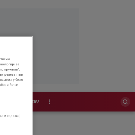
ствени
хнологије за
мо пружили".
ити релевантни
ласност у било
збори ће се
MAGAZIN
STAV
EKSKLUZIVNO
е и садржај,