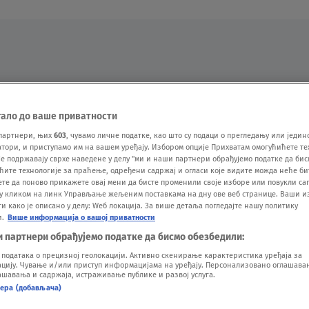
Oglas
тало до ваше приватности
партнери, њих
603
, чувамо личне податке, као што су подаци о прегледању или једин
ори, и приступамо им на вашем уређају. Избором опције Прихватам омогућићете те
е подржавају сврхе наведене у делу "ми и наши партнери обрађујемо податке да бис
ћите технологије за праћење, одређени садржај и огласи које видите можда неће б
ете да поново прикажете овај мени да бисте променили своје изборе или повукли саг
у кликом на линк Управљање жељеним поставкама на дну ове веб странице. Ваши и
 како је описано у делу: Wеб локација. За више детаља погледајте нашу политику
и.
Више информација о вашој приватности
VESTI
SHOW
SPORT
VIDEO
NOVA BAZA
и партнери обрађујемо податке да бисмо обезбедили:
одатака о прецизној геолокацији. Активно скенирање карактеристика уређаја за
ију. Чување и/или приступ информацијама на уређају. Персонализовано оглашавањ
шавања и садржаја, истраживање публике и развој услуга.
нера (добављача)