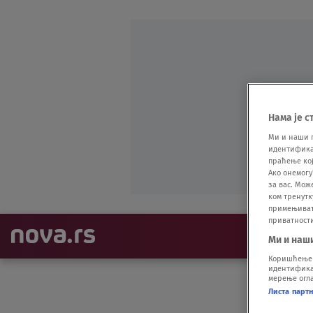
Нама је с
Ми и наши 
идентификат
праћење кој
Ако онемогу
за вас. Мож
ком тренутк
примењивати
приватност
NAJNOVIJE
Ми и наш
Коришћење п
идентификац
мерење огла
Листа парт