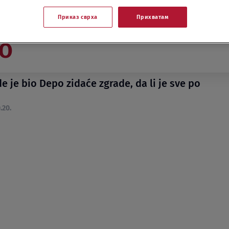
Приказ сврха
Прихватам
PO
 je bio Depo zidaće zgrade, da li je sve po
.20.