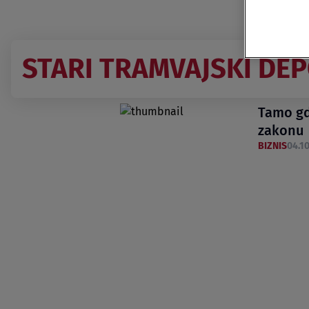
STARI TRAMVAJSKI DE
Tamo gde
zakonu
BIZNIS
04.10