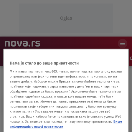
Oglas
NAJNOVIJE
VESTI
SHOW
SPORT
VIDEO
NO
Нама је стало до ваше приватности
Ми и наши партнери, њих
603
, чувамо личне податке, као што су подаци
о прегледању или јединствени идентификатори, и приступамо им на
вашем уређају. Избором опције Прихватам омогућићете технологије за
праћење које подржавају сврхе наведене у делу "ми и наши партнери
обрађујемо податке да бисмо пружили". Ако онемогућите технологије за
праћење, одређени садржај и огласи које видите можда неће бити
SAVA ČESTIĆ
релевантни за вас. Можете да поново прикажете овај мени да бисте
променили своје изборе или повукли сагласност у било ком тренутку
кликом на линк Управљање жељеним поставкама на дну ове веб
странице. Ваши избори ће се примењивати како је описано у делу: Wеб
локација. За више детаља погледајте нашу политику приватности.
Више
Rijeka dovela mladog Srbina, Zvezda i
информација о вашој приватности
Partizan propustili priliku