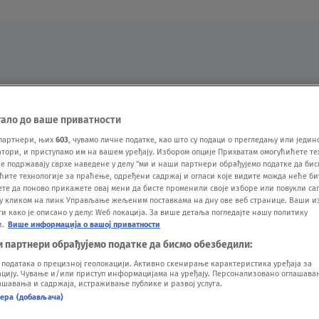
Oglas
тало до ваше приватности
партнери, њих
603
, чувамо личне податке, као што су подаци о прегледању или једин
ори, и приступамо им на вашем уређају. Избором опције Прихватам омогућићете те
е подржавају сврхе наведене у делу "ми и наши партнери обрађујемо податке да бис
ћите технологије за праћење, одређени садржај и огласи које видите можда неће б
ете да поново прикажете овај мени да бисте променили своје изборе или повукли саг
у кликом на линк Управљање жељеним поставкама на дну ове веб странице. Ваши и
 како је описано у делу: Wеб локација. За више детаља погледајте нашу политику
и.
Више информација о вашој приватности
VESTI
SHOW
SPORT
VIDEO
NOVA BAZA
и партнери обрађујемо податке да бисмо обезбедили:
одатака о прецизној геолокацији. Активно скенирање карактеристика уређаја за
ију. Чување и/или приступ информацијама на уређају. Персонализовано оглашавањ
шавања и садржаја, истраживање публике и развој услуга.
нера (добављача)