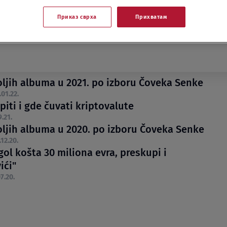
Приказ сврха
Прихватам
oljih albuma u 2021. po izboru Čoveka Senke
.01.22.
iti i gde čuvati kriptovalute
9.21.
oljih albuma u 2020. po izboru Čoveka Senke
.12.20.
gol košta 30 miliona evra, preskupi i
ići"
7.20.