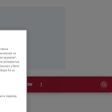
ствени
хнологије за
мо пружили".
ити релевантни
ласност у било
збори ће се
MAGAZIN
STAV
EKSKLUZIVNO
е и садржај,