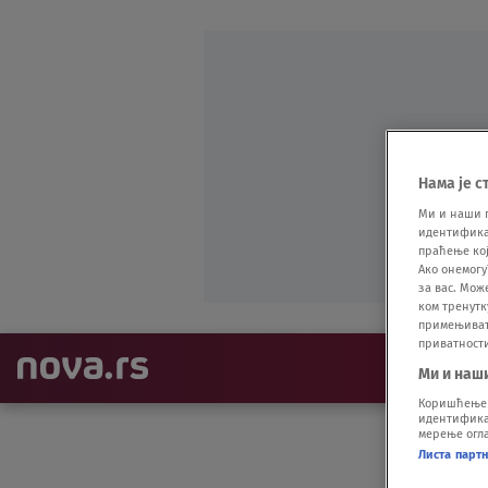
Нама је с
Ми и наши 
идентификат
праћење кој
Ако онемогу
за вас. Мож
ком тренутк
примењивати
приватност
NAJNOVIJE
Ми и наш
Коришћење п
идентификац
мерење огла
Листа парт