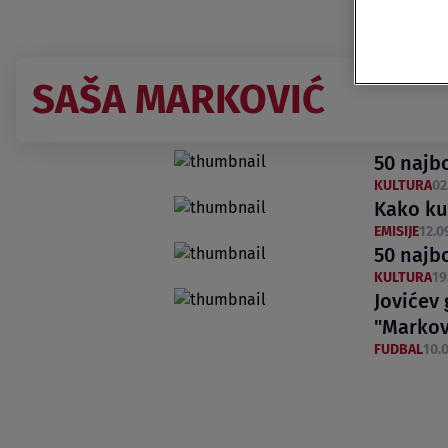
SAŠA MARKOVIĆ
50 najb
KULTURA
02
Kako kup
EMISIJE
12.0
50 najb
KULTURA
19
Jovićev 
"Markov
FUDBAL
10.0