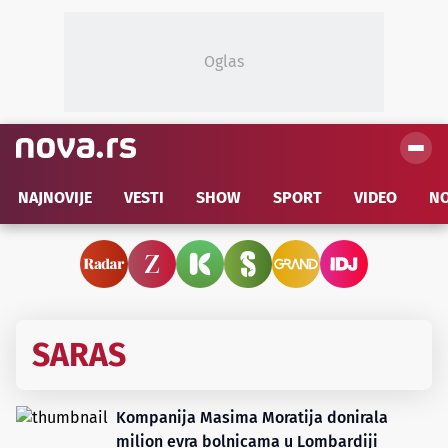
Oglas
NAJNOVIJE
VESTI
SHOW
SPORT
VIDEO
NO
SARAS
Kompanija Masima Moratija donirala
milion evra bolnicama u Lombardiji