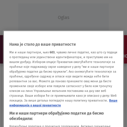
Oglas
Нама је стало до ваше приватности
Ми и наши партнери, њих
603
, чувамо личне податке, као што су подаци
NAJNOVIJE
VESTI
SHOW
SPORT
VIDEO
NO
о прегледању или јединствени идентификатори, и приступамо им на
вашем уређају. Избором опције Прихватам омогућићете технологије за
праћење које подржавају сврхе наведене у делу "ми и наши партнери
обрађујемо податке да бисмо пружили". Ако онемогућите технологије за
праћење, одређени садржај и огласи које видите можда неће бити
релевантни за вас. Можете да поново прикажете овај мени да бисте
променили своје изборе или повукли сагласност у било ком тренутку
кликом на линк Управљање жељеним поставкама на дну ове веб
странице. Ваши избори ће се примењивати како је описано у делу: Wеб
ROK ZA PRIJEM
локација. За више детаља погледајте нашу политику приватности.
Више
информација о вашој приватности
Ми и наши партнери обрађујемо податке да бисмо
APR: Istekao rok za prijem finansijskih
обезбедили:
izveštaja
Коришћење података о прецизној геолокацији. Активно скенирање