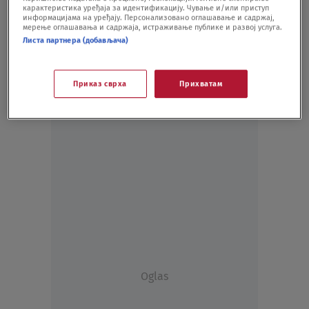
карактеристика уређаја за идентификацију. Чување и/или приступ
BIZNIS
06.08.20.
информацијама на уређају. Персонализовано оглашавање и садржај,
мерење оглашавања и садржаја, истраживање публике и развој услуга.
Листа партнера (добављача)
Приказ сврха
Прихватам
Oglas
Oglas