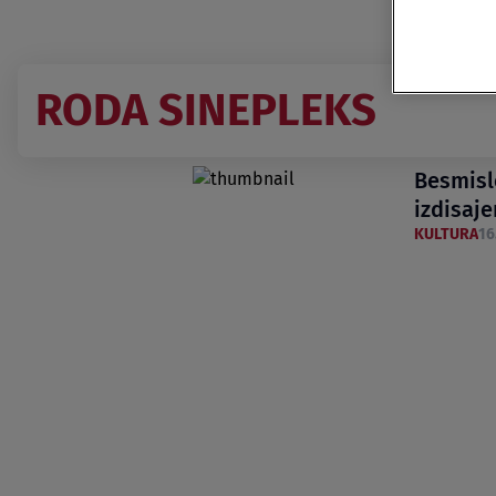
RODA SINEPLEKS
Besmisl
izdisaj
KULTURA
16