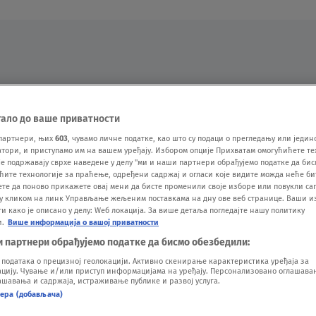
Oglas
тало до ваше приватности
партнери, њих
603
, чувамо личне податке, као што су подаци о прегледању или једин
ори, и приступамо им на вашем уређају. Избором опције Прихватам омогућићете те
е подржавају сврхе наведене у делу "ми и наши партнери обрађујемо податке да бис
ћите технологије за праћење, одређени садржај и огласи које видите можда неће б
ете да поново прикажете овај мени да бисте променили своје изборе или повукли саг
у кликом на линк Управљање жељеним поставкама на дну ове веб странице. Ваши и
 како је описано у делу: Wеб локација. За више детаља погледајте нашу политику
и.
Више информација о вашој приватности
VESTI
SHOW
SPORT
VIDEO
NOVA BAZA
и партнери обрађујемо податке да бисмо обезбедили:
одатака о прецизној геолокацији. Активно скенирање карактеристика уређаја за
ију. Чување и/или приступ информацијама на уређају. Персонализовано оглашавањ
шавања и садржаја, истраживање публике и развој услуга.
нера (добављача)