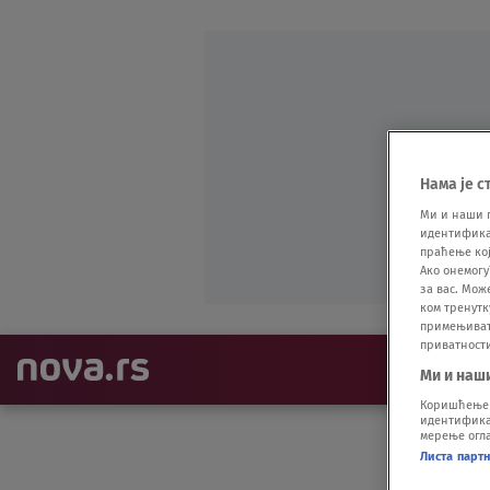
Нама је с
Ми и наши 
идентификат
праћење кој
Ако онемогу
за вас. Мож
ком тренутк
примењивати
приватност
NAJNOVIJE
Ми и наш
Коришћење п
идентификац
мерење огла
Листа парт