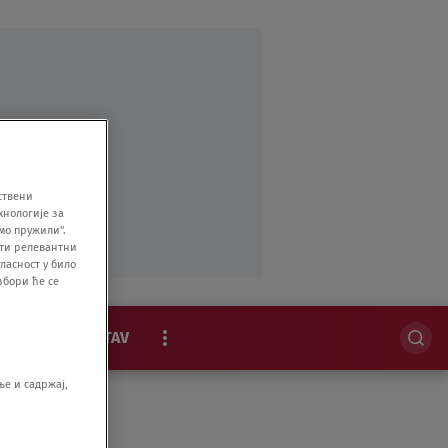
ствени
хнологије за
мо пружили".
ити релевантни
ласност у било
збори ће се
MAGAZIN
STAV
EKSKLUZIVNO
е и садржај,