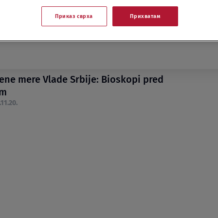
Приказ сврха
Прихватам
ene mere Vlade Srbije: Bioskopi pred
em
.11.20.