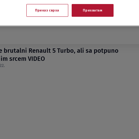
Приказ сврха
Прихватам
e brutalni Renault 5 Turbo, ali sa potpuno
jim srcem VIDEO
22.