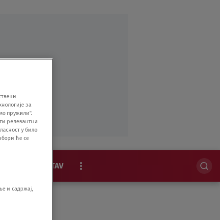
ствени
хнологије за
мо пружили".
ити релевантни
ласност у било
збори ће се
MAGAZIN
STAV
EKSKLUZIVNO
е и садржај,