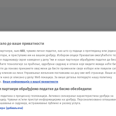
Oglas
тало до ваше приватности
партнери, њих
603
, чувамо личне податке, као што су подаци о прегледању или једин
ори, и приступамо им на вашем уређају. Избором опције Прихватам омогућићете те
е подржавају сврхе наведене у делу "ми и наши партнери обрађујемо податке да бис
ћите технологије за праћење, одређени садржај и огласи које видите можда неће б
ете да поново прикажете овај мени да бисте променили своје изборе или повукли саг
у кликом на линк Управљање жељеним поставкама на дну ове веб странице. Ваши и
 како је описано у делу: Wеб локација. За више детаља погледајте нашу политику
и.
Више информација о вашој приватности
VESTI
SHOW
SPORT
VIDEO
NOVA BAZA
и партнери обрађујемо податке да бисмо обезбедили:
одатака о прецизној геолокацији. Активно скенирање карактеристика уређаја за
ију. Чување и/или приступ информацијама на уређају. Персонализовано оглашавањ
шавања и садржаја, истраживање публике и развој услуга.
нера (добављача)