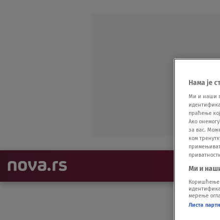
Нама је с
Ми и наши 
идентификат
праћење кој
Ако онемогу
за вас. Мож
ком тренутк
примењивати
приватност
NAJNOVIJE
Ми и наш
Коришћење п
идентификац
мерење огла
Листа парт