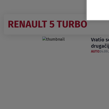
RENAULT 5 TURBO
Vratio s
drugači
AUTO
24.09.