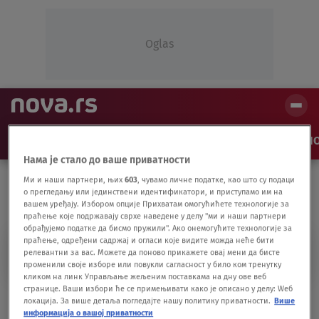
Oglas
NAJNOVIJE
VESTI
SHOW
SPORT
VIDEO
NO
Нама је стало до ваше приватности
Ми и наши партнери, њих
603
, чувамо личне податке, као што су подаци
о прегледању или јединствени идентификатори, и приступамо им на
вашем уређају. Избором опције Прихватам омогућићете технологије за
праћење које подржавају сврхе наведене у делу "ми и наши партнери
обрађујемо податке да бисмо пружили". Ако онемогућите технологије за
праћење, одређени садржај и огласи које видите можда неће бити
PRODUŽEN ROK
релевантни за вас. Можете да поново прикажете овај мени да бисте
променили своје изборе или повукли сагласност у било ком тренутку
кликом на линк Управљање жељеним поставкама на дну ове веб
странице. Ваши избори ће се примењивати како је описано у делу: Wеб
Starim studentima produžen rok za
локација. За више детаља погледајте нашу политику приватности.
Више
diplomiranje
информација о вашој приватности