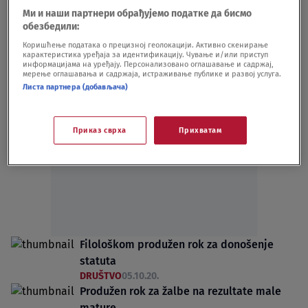
DRUŠTVO
06.09.23.
Ми и наши партнери обрађујемо податке да бисмо
Rok za gasovod „Severni tok 2“ pomera se
обезбедили:
do septembra
Коришћење података о прецизној геолокацији. Активно скенирање
карактеристика уређаја за идентификацију. Чување и/или приступ
SVET
04.03.21.
информацијама на уређају. Персонализовано оглашавање и садржај,
мерење оглашавања и садржаја, истраживање публике и развој услуга.
Листа партнера (добављача)
Приказ сврха
Прихватам
Oglas
Filološkom produžen rok za donošenje
statuta
DRUŠTVO
05.10.20.
Produžen rok za žalbe na rezultate male
mature