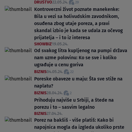
DRUŠTVO
22.05.24.
29
Kontroverzni život poznate manekenke:
Bila u vezi sa holivudskim zavodnikom,
osuđena zbog utaje poreza, a pravi
skandal izbio je kada se udala za očevog
prijatelja – i to iz interesa
SHOWBIZ
19.05.24.
Od svakog litra kupljenog na pumpi država
nam uzme polovinu: Ko se sve i koliko
ugrađuje u cenu goriva
BIZNIS
04.05.24.
22
Poreske obaveze u maju: Šta sve stiže na
naplatu?
BIZNIS
28.04.24.
2
Prihoduju najviše u Srbiji, a štede na
porezu i to – sasvim legalno
BIZNIS
27.04.24.
Porez na bakšiš - više platiš: Kako bi
napojnica mogla da izgleda ukoliko prste