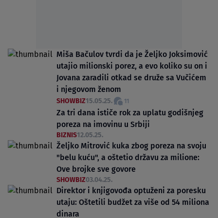
Miša Bačulov tvrdi da je Željko Joksimović
utajio milionski porez, a evo koliko su on i
Jovana zaradili otkad se druže sa Vučićem
i njegovom ženom
SHOWBIZ
15.05.25.
11
Za tri dana ističe rok za uplatu godišnjeg
poreza na imovinu u Srbiji
BIZNIS
12.05.25.
Željko Mitrović kuka zbog poreza na svoju
"belu kuću", a oštetio državu za milione:
Ove brojke sve govore
SHOWBIZ
03.04.25.
Direktor i knjigovođa optuženi za poresku
utaju: Oštetili budžet za više od 54 miliona
dinara