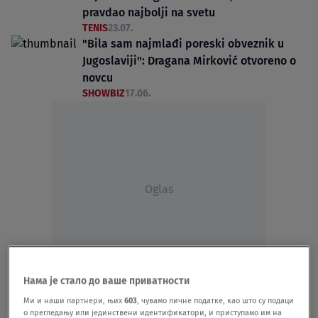
pravdao najbolji na svetu
TENIS
23.07.
"Bila sam najmlađi poreski obveznik u
Jugoslaviji": Dragana Mirković otvoreno o
novcu
SHOWBIZ
17.06.
Oglas
Нама је стало до ваше приватности
Evo kako Lepa Brena izbegava plaćanje
Ми и наши партнери, њих
603
, чувамо личне податке, као што су подаци
poreza u Srbiji: Menadžerima traži da joj
о прегледању или јединствени идентификатори, и приступамо им на