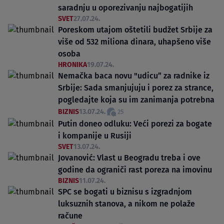
saradnju u oporezivanju najbogatijih
SVET
27.07.24.
Poreskom utajom oštetili budžet Srbije za
više od 532 miliona dinara, uhapšeno više
osoba
HRONIKA
19.07.24.
Nemačka baca novu "udicu” za radnike iz
Srbije: Sada smanjujuju i porez za strance,
pogledajte koja su im zanimanja potrebna
BIZNIS
13.07.24.
25
Putin doneo odluku: Veći porezi za bogate
i kompanije u Rusiji
SVET
13.07.24.
Jovanović: Vlast u Beogradu treba i ove
godine da ograniči rast poreza na imovinu
BIZNIS
11.07.24.
SPC se bogati u biznisu s izgradnjom
luksuznih stanova, a nikom ne polaže
račune