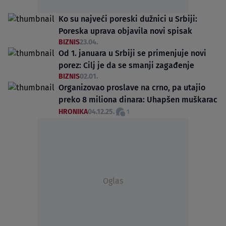
Ko su najveći poreski dužnici u Srbiji:
Poreska uprava objavila novi spisak
BIZNIS
23.04.
Od 1. januara u Srbiji se primenjuje novi
porez: Cilj je da se smanji zagađenje
BIZNIS
02.01.
Organizovao proslave na crno, pa utajio
preko 8 miliona dinara: Uhapšen muškarac
HRONIKA
04.12.25.
1
Oglas