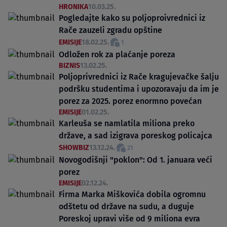
HRONIKA
10.03.25.
Pogledajte kako su poljoproivrednici iz
Rače zauzeli zgradu opštine
EMISIJE
18.02.25.
1
Odložen rok za plaćanje poreza
BIZNIS
13.02.25.
Poljoprivrednici iz Rače kragujevačke šalju
podršku studentima i upozoravaju da im je
porez za 2025. porez enormno povećan
EMISIJE
01.02.25.
Karleuša se namlatila miliona preko
države, a sad izigrava poreskog policajca
SHOWBIZ
13.12.24.
21
Novogodišnji "poklon": Od 1. januara veći
porez
EMISIJE
02.12.24.
Firma Marka Miškovića dobila ogromnu
odštetu od države na sudu, a duguje
Poreskoj upravi više od 9 miliona evra