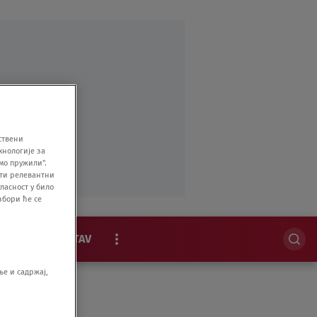
ствени
хнологије за
мо пружили".
ити релевантни
ласност у било
збори ће се
MAGAZIN
STAV
EKSKLUZIVNO
е и садржај,