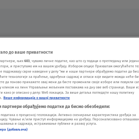
Oglas
тало до ваше приватности
партнери, њих
603
, чувамо личне податке, као што су подаци о прегледању или једин
ори, и приступамо им на вашем уређају. Избором опције Прихватам омогућићете те
е подржавају сврхе наведене у делу "ми и наши партнери обрађујемо податке да бис
ћите технологије за праћење, одређени садржај и огласи које видите можда неће б
ете да поново прикажете овај мени да бисте променили своје изборе или повукли саг
у кликом на линк Управљање жељеним поставкама на дну ове веб странице. Ваши и
 како је описано у делу: Wеб локација. За више детаља погледајте нашу политику
и.
Више информација о вашој приватности
VESTI
SHOW
SPORT
VIDEO
NOVA BAZA
и партнери обрађујемо податке да бисмо обезбедили:
одатака о прецизној геолокацији. Активно скенирање карактеристика уређаја за
ију. Чување и/или приступ информацијама на уређају. Персонализовано оглашавањ
шавања и садржаја, истраживање публике и развој услуга.
нера (добављача)