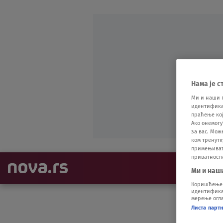
Нама је с
Ми и наши 
идентификат
праћење кој
Ако онемогу
за вас. Мож
ком тренутк
примењивати
приватност
NAJNOVIJE
Ми и наш
Коришћење п
идентификац
мерење огла
Листа парт