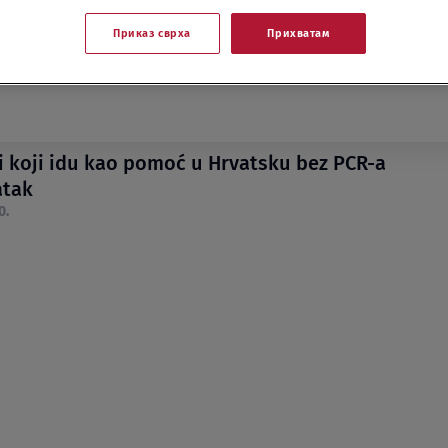
Приказ сврха
Прихватам
i koji idu kao pomoć u Hrvatsku bez PCR-a
atak
0.