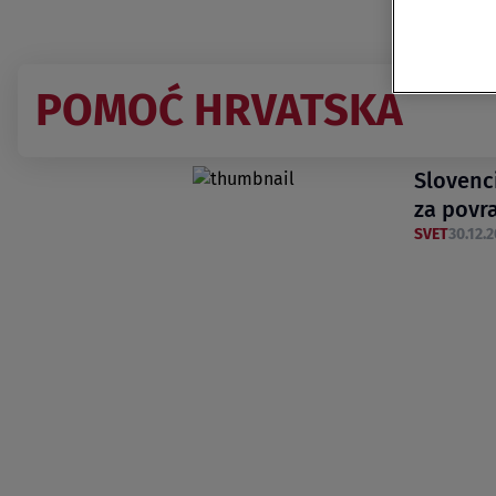
POMOĆ HRVATSKA
Slovenc
za povr
SVET
30.12.2