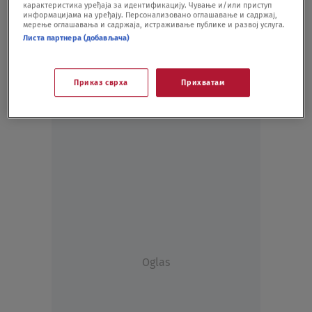
карактеристика уређаја за идентификацију. Чување и/или приступ
информацијама на уређају. Персонализовано оглашавање и садржај,
мерење оглашавања и садржаја, истраживање публике и развој услуга.
Листа партнера (добављача)
Приказ сврха
Прихватам
Oglas
Oglas