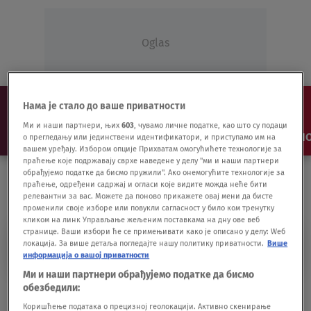
Oglas
Нама је стало до ваше приватности
Ми и наши партнери, њих
603
, чувамо личне податке, као што су подаци
NAJNOVIJE
VESTI
SHOW
SPORT
VIDEO
NO
о прегледању или јединствени идентификатори, и приступамо им на
вашем уређају. Избором опције Прихватам омогућићете технологије за
праћење које подржавају сврхе наведене у делу "ми и наши партнери
обрађујемо податке да бисмо пружили". Ако онемогућите технологије за
праћење, одређени садржај и огласи које видите можда неће бити
релевантни за вас. Можете да поново прикажете овај мени да бисте
променили своје изборе или повукли сагласност у било ком тренутку
кликом на линк Управљање жељеним поставкама на дну ове веб
странице. Ваши избори ће се примењивати како је описано у делу: Wеб
PCL-R TEST
локација. За више детаља погледајте нашу политику приватности.
Више
информација о вашој приватности
Ми и наши партнери обрађујемо податке да бисмо
обезбедили:
Piše Ivan Mrđen: Testovi treće vrste
DRUŠTVO
24.07.20.
Коришћење података о прецизној геолокацији. Активно скенирање