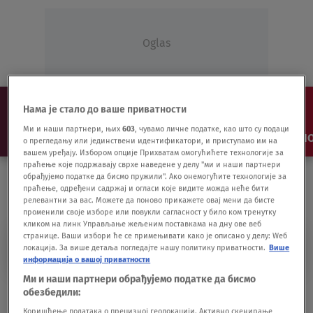
Oglas
Нама је стало до ваше приватности
Ми и наши партнери, њих
603
, чувамо личне податке, као што су подаци
NAJNOVIJE
VESTI
SHOW
SPORT
VIDEO
NO
о прегледању или јединствени идентификатори, и приступамо им на
вашем уређају. Избором опције Прихватам омогућићете технологије за
праћење које подржавају сврхе наведене у делу "ми и наши партнери
обрађујемо податке да бисмо пружили". Ако онемогућите технологије за
праћење, одређени садржај и огласи које видите можда неће бити
релевантни за вас. Можете да поново прикажете овај мени да бисте
променили своје изборе или повукли сагласност у било ком тренутку
кликом на линк Управљање жељеним поставкама на дну ове веб
странице. Ваши избори ће се примењивати како је описано у делу: Wеб
PAUL MCCARTNEY
локација. За више детаља погледајте нашу политику приватности.
Више
информација о вашој приватности
Ми и наши партнери обрађујемо податке да бисмо
Piše D. Ambrozić: Paul McCartney, sam u
обезбедили:
kući za Novu 2021.
Коришћење података о прецизној геолокацији. Активно скенирање