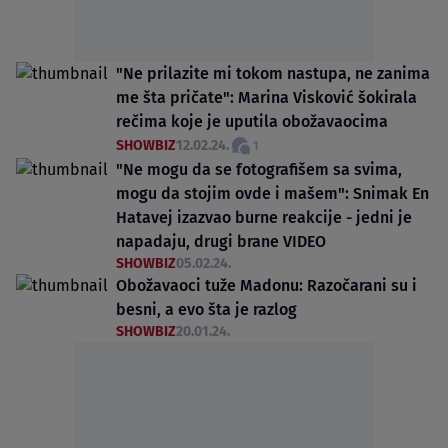
"Ne prilazite mi tokom nastupa, ne zanima
me šta pričate": Marina Visković šokirala
rečima koje je uputila obožavaocima
SHOWBIZ
12.02.24.
1
"Ne mogu da se fotografišem sa svima,
mogu da stojim ovde i mašem": Snimak En
Hatavej izazvao burne reakcije - jedni je
napadaju, drugi brane VIDEO
SHOWBIZ
05.02.24.
Obožavaoci tuže Madonu: Razočarani su i
besni, a evo šta je razlog
SHOWBIZ
20.01.24.