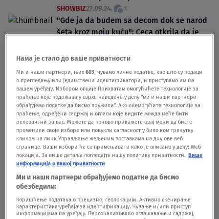
SHOWBIZ
27.09.24.
1
"Gde ja da budem sa decom dok se narod
šeta kroz moju kuću": Ceca otkrila da je
dobila nesvakidašnju ponudu, ali ju je
odmah odbila
Нама је стало до ваше приватности
SHOWBIZ
19.08.24.
4
Ми и наши партнери, њих
603
, чувамо личне податке, као што су подаци
о прегледању или јединствени идентификатори, и приступамо им на
вашем уређају. Избором опције Прихватам омогућићете технологије за
праћење које подржавају сврхе наведене у делу "ми и наши партнери
обрађујемо податке да бисмо пружили". Ако онемогућите технологије за
праћење, одређени садржај и огласи које видите можда неће бити
релевантни за вас. Можете да поново прикажете овај мени да бисте
променили своје изборе или повукли сагласност у било ком тренутку
Oglas
кликом на линк Управљање жељеним поставкама на дну ове веб
странице. Ваши избори ће се примењивати како је описано у делу: Wеб
локација. За више детаља погледајте нашу политику приватности.
Више
информација о вашој приватности
Ми и наши партнери обрађујемо податке да бисмо
обезбедили:
Коришћење података о прецизној геолокацији. Активно скенирање
Kakav potez Maje Berović nekoliko sati
карактеристика уређаја за идентификацију. Чување и/или приступ
pred koncert u Budvi: Možete da se družite
информацијама на уређају. Персонализовано оглашавање и садржај,