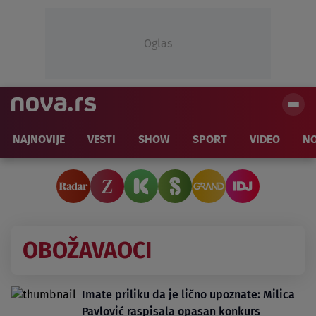
Oglas
NAJNOVIJE
VESTI
SHOW
SPORT
VIDEO
NO
OBOŽAVAOCI
Imate priliku da je lično upoznate: Milica
Pavlović raspisala opasan konkurs