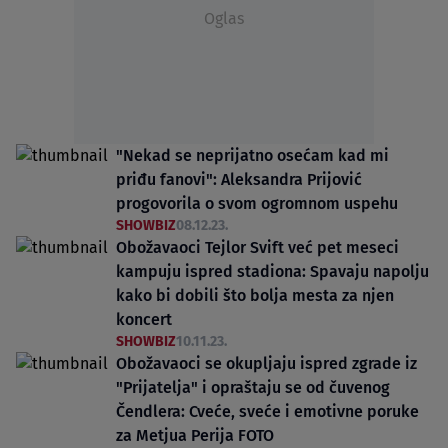
Oglas
"Nekad se neprijatno osećam kad mi
priđu fanovi": Aleksandra Prijović
progovorila o svom ogromnom uspehu
SHOWBIZ
08.12.23.
Obožavaoci Tejlor Svift već pet meseci
kampuju ispred stadiona: Spavaju napolju
kako bi dobili što bolja mesta za njen
koncert
SHOWBIZ
10.11.23.
Obožavaoci se okupljaju ispred zgrade iz
"Prijatelja" i opraštaju se od čuvenog
Čendlera: Cveće, sveće i emotivne poruke
za Metjua Perija FOTO