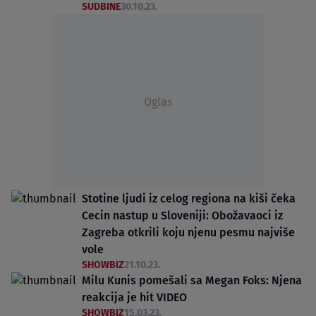
SUDBINE
30.10.23.
Oglas
Stotine ljudi iz celog regiona na kiši čeka
Cecin nastup u Sloveniji: Obožavaoci iz
Zagreba otkrili koju njenu pesmu najviše
vole
SHOWBIZ
21.10.23.
Milu Kunis pomešali sa Megan Foks: Njena
reakcija je hit VIDEO
SHOWBIZ
15.03.23.