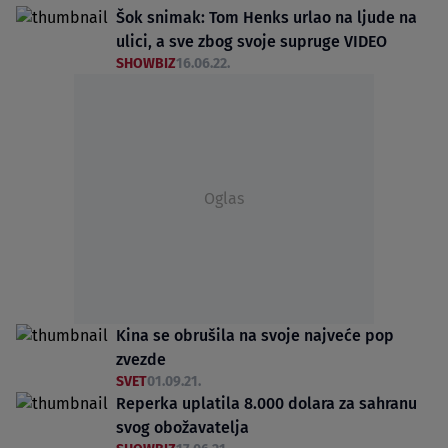
Šok snimak: Tom Henks urlao na ljude na
ulici, a sve zbog svoje supruge VIDEO
SHOWBIZ
16.06.22.
Oglas
Kina se obrušila na svoje najveće pop
zvezde
SVET
01.09.21.
Reperka uplatila 8.000 dolara za sahranu
svog obožavatelja