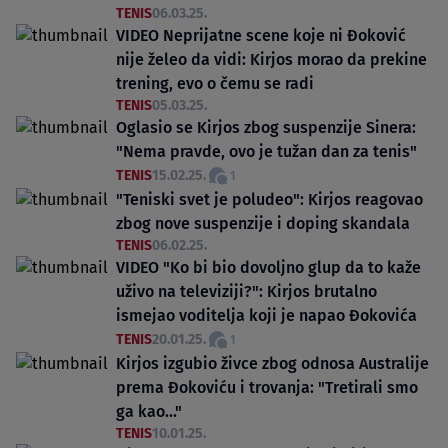
TENIS
06.03.25.
VIDEO Neprijatne scene koje ni Đoković
nije želeo da vidi: Kirjos morao da prekine
trening, evo o čemu se radi
TENIS
05.03.25.
Oglasio se Kirjos zbog suspenzije Sinera:
"Nema pravde, ovo je tužan dan za tenis"
TENIS
15.02.25.
1
"Teniski svet je poludeo": Kirjos reagovao
zbog nove suspenzije i doping skandala
TENIS
06.02.25.
VIDEO "Ko bi bio dovoljno glup da to kaže
uživo na televiziji?": Kirjos brutalno
ismejao voditelja koji je napao Đokovića
TENIS
20.01.25.
1
Kirjos izgubio živce zbog odnosa Australije
prema Đokoviću i trovanja: "Tretirali smo
ga kao..."
TENIS
10.01.25.