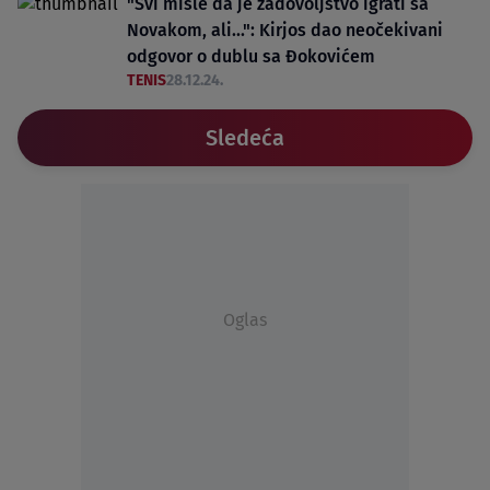
"Svi misle da je zadovoljstvo igrati sa
Novakom, ali...": Kirjos dao neočekivani
odgovor o dublu sa Đokovićem
TENIS
28.12.24.
Sledeća
Oglas