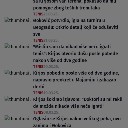
sa Kirjosom van terena, pokušao da mu
pomogne zbog teških trenutaka
TENIS
23.03.25.
Đoković potvrdio, igra na turniru u
Beogradu: Otkrio detalj koji će oduševiti
sve
TENIS
21.03.25.
"Mislio sam da nikad više neću igrati
tenis": Kirjos otvorio dušu posle pobede
nakon više od dve godine
TENIS
20.03.25.
Kirjos pobedio posle više od dve godine,
napravio preokret u Majamiju i zakazao
derbi
TENIS
19.03.25.
Kirjos šokirao izjavom: "Doktori su mi rekli
da možda nikada više neću igrati"
TENIS
08.03.25.
Oglasio se Kirjos nakon velikog peha, ovo
zanima i Đokovića