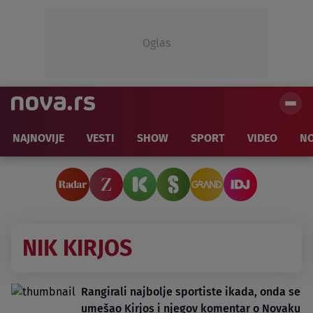
Oglas
NAJNOVIJE
VESTI
SHOW
SPORT
VIDEO
NO
NIK KIRJOS
Rangirali najbolje sportiste ikada, onda se
umešao Kirjos i njegov komentar o Novaku