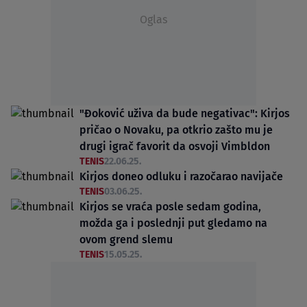
Oglas
"Đoković uživa da bude negativac": Kirjos
pričao o Novaku, pa otkrio zašto mu je
drugi igrač favorit da osvoji Vimbldon
TENIS
22.06.25.
Kirjos doneo odluku i razočarao navijače
TENIS
03.06.25.
Kirjos se vraća posle sedam godina,
možda ga i poslednji put gledamo na
ovom grend slemu
TENIS
15.05.25.