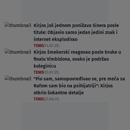
Kirjos još jednom ponižava Sinera posle
titule: Objavio samo jedan jedini znak i
internet eksplodirao
TENIS
14.07.25.
Kirjos šmekerski reagovao posle bruke u
finalu Vimbldona, ovako je podržao
koleginicu
TENIS
12.07.25.
"Pio sam, samopovređivao se, pre meča sa
Rafom sam bio na psihijatriji": Kirjos
otkrio šokantne detalje
TENIS
22.06.25.