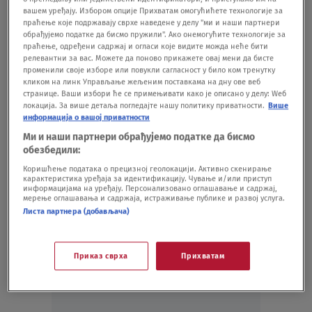
sakrije od javnosti, svi pričaju o njima
вашем уређају. Избором опције Прихватам омогућићете технологије за
FOTO
праћење које подржавају сврхе наведене у делу "ми и наши партнери
TENIS
19.03.
обрађујемо податке да бисмо пружили". Ако онемогућите технологије за
праћење, одређени садржај и огласи које видите можда неће бити
Kirjos odustao i napravio šmekerski potez,
релевантни за вас. Можете да поново прикажете овај мени да бисте
doneo važnu odluku pred Australijan open
променили своје изборе или повукли сагласност у било ком тренутку
iako je zdrav
кликом на линк Управљање жељеним поставкама на дну ове веб
странице. Ваши избори ће се примењивати како је описано у делу: Wеб
TENIS
09.01.
локација. За више детаља погледајте нашу политику приватности.
Више
Nik Kirjos igra Australijan open? Povukao
информација о вашој приватности
jedan iznenađujući potez
Ми и наши партнери обрађујемо податке да бисмо
TENIS
25.11.25.
обезбедили:
Коришћење података о прецизној геолокацији. Активно скенирање
карактеристика уређаја за идентификацију. Чување и/или приступ
информацијама на уређају. Персонализовано оглашавање и садржај,
мерење оглашавања и садржаја, истраживање публике и развој услуга.
Листа партнера (добављача)
Oglas
Приказ сврха
Прихватам