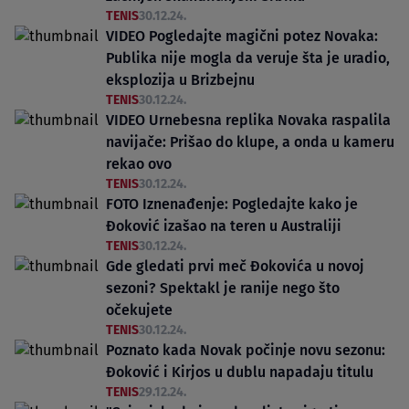
TENIS
30.12.24.
VIDEO Pogledajte magični potez Novaka:
Publika nije mogla da veruje šta je uradio,
eksplozija u Brizbejnu
TENIS
30.12.24.
VIDEO Urnebesna replika Novaka raspalila
navijače: Prišao do klupe, a onda u kameru
rekao ovo
TENIS
30.12.24.
FOTO Iznenađenje: Pogledajte kako je
Đoković izašao na teren u Australiji
TENIS
30.12.24.
Gde gledati prvi meč Đokovića u novoj
sezoni? Spektakl je ranije nego što
očekujete
TENIS
30.12.24.
Poznato kada Novak počinje novu sezonu:
Đoković i Kirjos u dublu napadaju titulu
TENIS
29.12.24.