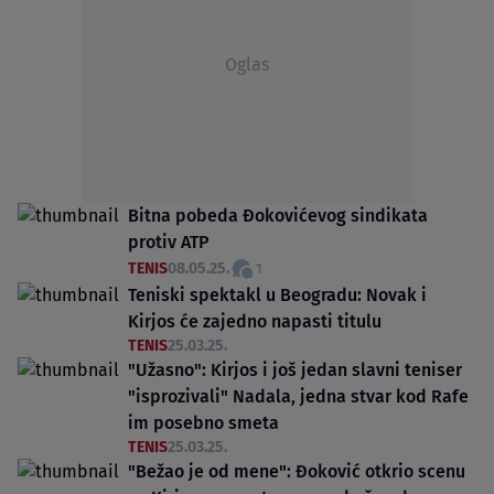
Oglas
Bitna pobeda Đokovićevog sindikata
protiv ATP
TENIS
08.05.25.
1
Teniski spektakl u Beogradu: Novak i
Kirjos će zajedno napasti titulu
TENIS
25.03.25.
"Užasno": Kirjos i još jedan slavni teniser
"isprozivali" Nadala, jedna stvar kod Rafe
im posebno smeta
TENIS
25.03.25.
"Bežao je od mene": Đoković otkrio scenu