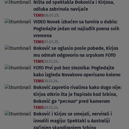
Ništa od spektakla Đokovića i Kirjosa,
odluka zabrinula navijače
TENIS
08.01.25.
VIDEO Novak izbačen sa turnira u dublu:
Pogledajte jedan od najluđih poena svih
vremena
TENIS
01.01.25.
Đoković se oglasio posle pobede, Kirjos
mu odmah odgovorio na srpskom FOTO
TENIS
30.12.24.
FOTO Prvi put bez steznika: Pogledajte
kako izgleda Novakovo operisano koleno
TENIS
30.12.24.
Đoković zapretio rivalima kako dugo nije:
Kirjos otkrio šta je frapiralo kod Srbina,
Đoković ga "pecnuo" pred kamerom
TENIS
30.12.24.
Đoković i Kirjos se smejali, nervirali i
izvodili magiju: Spektakl u Australiji
začinjen skandiranjem Srbinu