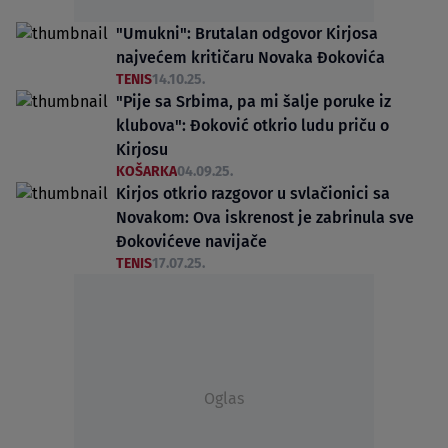
"Umukni": Brutalan odgovor Kirjosa
najvećem kritičaru Novaka Đokovića
TENIS
14.10.25.
"Pije sa Srbima, pa mi šalje poruke iz
klubova": Đoković otkrio ludu priču o
Kirjosu
KOŠARKA
04.09.25.
Kirjos otkrio razgovor u svlačionici sa
Novakom: Ova iskrenost je zabrinula sve
Đokovićeve navijače
TENIS
17.07.25.
Oglas