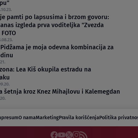
apu"
.10.23.
 je pamti po lapsusima i brzom govoru:
anas izgleda prva voditeljka "Zvezda
 FOTO
.08.23.
: Pidžama je moja odevna kombinacija za
odinu
21.
zona: Lea Kiš okupila estradu na
jaku
9.20.
a šetnja kroz Knez Mihajlovu i Kalemegdan
20.
mpresum
O nama
Marketing
Pravila korišćenja
Politika privatno