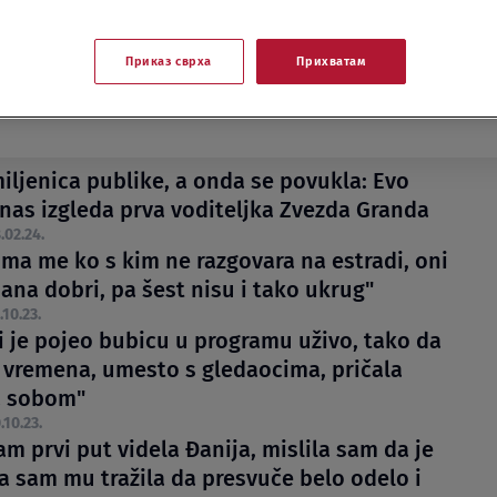
Приказ сврха
Прихватам
miljenica publike, a onda se povukla: Evo
nas izgleda prva voditeljka Zvezda Granda
.02.24.
ima me ko s kim ne razgovara na estradi, oni
ana dobri, pa šest nisu i tako ukrug"
.10.23.
i je pojeo bubicu u programu uživo, tako da
 vremena, umesto s gledaocima, pričala
a sobom"
.10.23.
m prvi put videla Đanija, mislila sam da je
pa sam mu tražila da presvuče belo odelo i