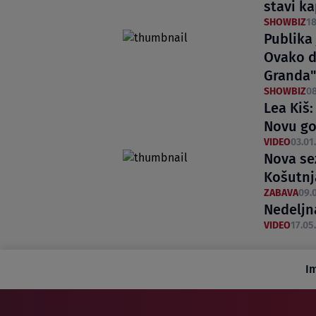
stavi k
SHOWBIZ
18
Publika
Ovako d
Granda"
SHOWBIZ
08
Lea Kiš
Novu g
VIDEO
03.01.
Nova se
Košutn
ZABAVA
09.0
Nedeljn
VIDEO
17.05.
I