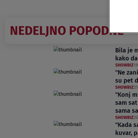
NEDELJNO POPODNE
Bila je 
kako da
SHOWBIZ
18
"Ne zan
su pet d
SHOWBIZ
21
"Konj m
sam sat
sama s
SHOWBIZ
20
"Kada sa
kuvar, 