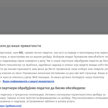
Oglas
тало до ваше приватности
партнери, њих
603
, чувамо личне податке, као што су подаци о прегледању или једин
ори, и приступамо им на вашем уређају. Избором опције Прихватам омогућићете те
е подржавају сврхе наведене у делу "ми и наши партнери обрађујемо податке да бис
ћите технологије за праћење, одређени садржај и огласи које видите можда неће б
ете да поново прикажете овај мени да бисте променили своје изборе или повукли саг
у кликом на линк Управљање жељеним поставкама на дну ове веб странице. Ваши и
 како је описано у делу: Wеб локација. За више детаља погледајте нашу политику
VESTI
SHOW
SPORT
VIDEO
NOVA BAZA
и.
Више информација о вашој приватности
и партнери обрађујемо податке да бисмо обезбедили:
одатака о прецизној геолокацији. Активно скенирање карактеристика уређаја за
ију. Чување и/или приступ информацијама на уређају. Персонализовано оглашавањ
шавања и садржаја, истраживање публике и развој услуга.
нера (добављача)