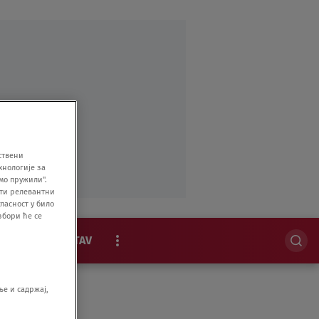
ствени
хнологије за
мо пружили".
ити релевантни
ласност у било
збори ће се
MAGAZIN
STAV
EKSKLUZIVNO
е и садржај,