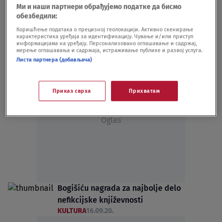
Ми и наши партнери обрађујемо податке да бисмо
DKSG za nefikcijsku prozu
обезбедили:
KULTURA
24.09.24.
Коришћење података о прецизној геолокацији. Активно скенирање
Objavljen širi izbor nagrade DK Studentski
карактеристика уређаја за идентификацију. Чување и/или приступ
grad za najbolju knjigu nefikcijske proze
информацијама на уређају. Персонализовано оглашавање и садржај,
мерење оглашавања и садржаја, истраживање публике и развој услуга.
KULTURA
14.07.23.
Листа партнера (добављача)
Приказ сврха
Прихватам
Oglas
Bogišiću nagrada za najbolje delo
nefikcijske književnosti
KULTURA
16.09.20.